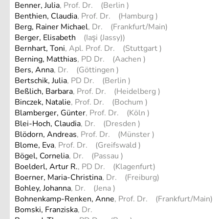
Benner, Julia
, Prof. Dr. (Berlin )
Benthien, Claudia
, Prof. Dr. (Hamburg )
Berg, Rainer Michael
, Dr. (Frankfurt/Main)
Berger, Elisabeth
(Iaşi (Jassy))
Bernhart, Toni
, Apl. Prof. Dr. (Stuttgart )
Berning, Matthias
, PD Dr. (Aachen )
Bers, Anna
, Dr. (Göttingen )
Bertschik, Julia
, PD Dr. (Berlin )
Beßlich, Barbara
, Prof. Dr. (Heidelberg )
Binczek, Natalie
, Prof. Dr. (Bochum )
Blamberger, Günter
, Prof. Dr. (Köln )
Blei-Hoch, Claudia
, Dr. (Dresden )
Blödorn, Andreas
, Prof. Dr. (Münster )
Blome, Eva
, Prof. Dr. (Greifswald )
Bögel, Cornelia
, Dr. (Passau )
Boelderl, Artur R.
, PD Dr. (Klagenfurt)
Boerner, Maria-Christina
, Dr. (Freiburg)
Bohley, Johanna
, Dr. (Jena )
Bohnenkamp-Renken, Anne
, Prof. Dr. (Frankfurt/Main)
Bomski, Franziska
, Dr.