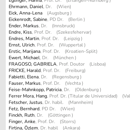
Eglinger, Hanna
, Prof. Dr. (Erlangen-Nürnberg )
Ehrmann, Daniel
, Dr. (Wien)
Eick, Anna-Lena
(Augsburg )
Eickenrodt, Sabine
, PD Dr. (Berlin )
Ender, Markus
, Dr. (Innsbruck)
Endre, Kiss
, Prof. Dr. (Szekesfehervar)
Endres, Martin
, Prof. Dr. (Leipzig )
Ernst, Ulrich
, Prof. Dr. (Wuppertal )
Erstic, Marijana
, Prof. Dr. (Kroatien-Split)
Ewert, Michael
, Dr. (München )
FRAGOSO, GABRIELA
, Prof. Doutor (Lisboa)
FRICKE, Harald
, Prof. Dr. (Freiburg)
Fabietti, Elena
, Dr. (Regensburg )
Fauser, Markus
, Prof. Dr. (Vechta )
Feise-Mahnkopp, Patricia
, Dr. (Oldenburg )
Ferrer Mora, Hang
, Prof. Dr. (Titular de Universidad) (Va
Fetscher, Justus
, Dr. habil. (Mannheim)
Fetz, Bernhard
, PD Dr. (Wien)
Finckh, Ruth
, Dr. (Göttingen )
Finger, Anke
, Prof. Dr. (Storrs)
Firtina, Özlem
, Dr. habil (Ankara)