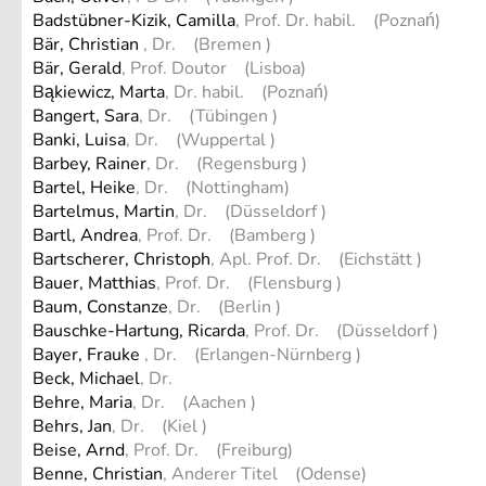
Badstübner-Kizik, Camilla
, Prof. Dr. habil. (Poznań)
Bär, Christian
, Dr. (Bremen )
Bär, Gerald
, Prof. Doutor (Lisboa)
Bąkiewicz, Marta
, Dr. habil. (Poznań)
Bangert, Sara
, Dr. (Tübingen )
Banki, Luisa
, Dr. (Wuppertal )
Barbey, Rainer
, Dr. (Regensburg )
Bartel, Heike
, Dr. (Nottingham)
Bartelmus, Martin
, Dr. (Düsseldorf )
Bartl, Andrea
, Prof. Dr. (Bamberg )
Bartscherer, Christoph
, Apl. Prof. Dr. (Eichstätt )
Bauer, Matthias
, Prof. Dr. (Flensburg )
Baum, Constanze
, Dr. (Berlin )
Bauschke-Hartung, Ricarda
, Prof. Dr. (Düsseldorf )
Bayer, Frauke
, Dr. (Erlangen-Nürnberg )
Beck, Michael
, Dr.
Behre, Maria
, Dr. (Aachen )
Behrs, Jan
, Dr. (Kiel )
Beise, Arnd
, Prof. Dr. (Freiburg)
Benne, Christian
, Anderer Titel (Odense)