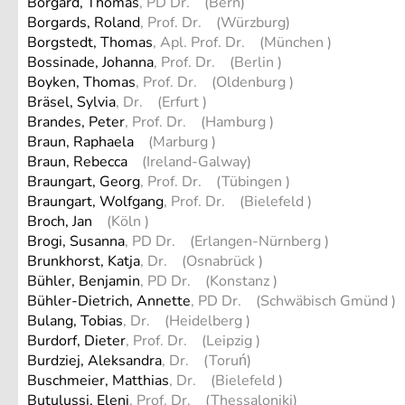
Borgard, Thomas
, PD Dr. (Bern)
Borgards, Roland
, Prof. Dr. (Würzburg)
Borgstedt, Thomas
, Apl. Prof. Dr. (München )
Bossinade, Johanna
, Prof. Dr. (Berlin )
Boyken, Thomas
, Prof. Dr. (Oldenburg )
Bräsel, Sylvia
, Dr. (Erfurt )
Brandes, Peter
, Prof. Dr. (Hamburg )
Braun, Raphaela
(Marburg )
Braun, Rebecca
(Ireland-Galway)
Braungart, Georg
, Prof. Dr. (Tübingen )
Braungart, Wolfgang
, Prof. Dr. (Bielefeld )
Broch, Jan
(Köln )
Brogi, Susanna
, PD Dr. (Erlangen-Nürnberg )
Brunkhorst, Katja
, Dr. (Osnabrück )
Bühler, Benjamin
, PD Dr. (Konstanz )
Bühler-Dietrich, Annette
, PD Dr. (Schwäbisch Gmünd )
Bulang, Tobias
, Dr. (Heidelberg )
Burdorf, Dieter
, Prof. Dr. (Leipzig )
Burdziej, Aleksandra
, Dr. (Toruń)
Buschmeier, Matthias
, Dr. (Bielefeld )
Butulussi, Eleni
, Prof. Dr. (Thessaloniki)