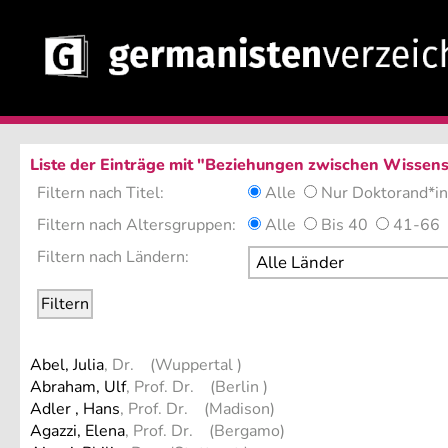
Liste der Einträge mit "Beziehungen zwischen Wissens
Filtern nach Titel:
Alle
Nur Doktorand*i
Filtern nach Altersgruppen:
Alle
Bis 40
41-66
Filtern nach Ländern:
Abel, Julia
, Dr. (Wuppertal )
Abraham, Ulf
, Prof. Dr. (Berlin )
Adler , Hans
, Prof. Dr. (Madison)
Agazzi, Elena
, Prof. Dr. (Bergamo)