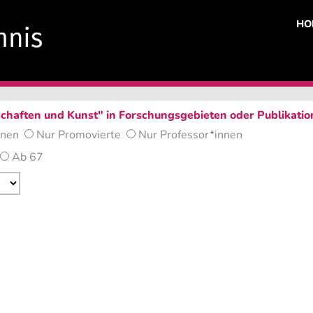
HO
chaften und Kunst" in Forschungsgebieten oder Publikati
nnen
Nur Promovierte
Nur Professor*innen
Ab 67