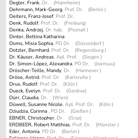
Degler, Frank
, Dr. (Mannheim)
Dehrmann, Mark-Georg
, Prof. Dr. (Berlin )
Deiters, Franz-Josef
, Prof. Dr.
Denk, Rudolf
, Prof. Dr. (Freiburg)
Denka, Andrzej
, Dr. hab. (Poznań )
Dinter, Bettina Katharina
Doms, Misia Sophia
, PD Dr. (Düsseldorf )
Dotzler, Bernhard
, Prof. Dr. (Regensburg )
Dr. Käuser, Andreas
, Apl. Prof. (Siegen )
Dr. Simon-López, Alexandra
, PD Dr. (Joensuu)
Dröscher-Teille, Mandy
, Dr. (Hannover )
Dröse, Astrid
, Prof. Dr. (Karlsruhe )
Drux, Rudolf
, Prof. Dr. (Köln )
Dueck, Evelyn
, Prof. Dr. (Genève)
Dürr, Claudia
, Dr. (Wien)
Düwell, Susanne Nicole
, Apl. Prof. Dr. (Köln )
Dziudzia, Corinna
, PD Dr. (Gießen )
EBNER, Christopher
, Dr. (Graz)
ERDBEER, Robert Matthias
, Prof. Dr. (Münster )
Eder, Antonia
, PD Dr. (Berlin )