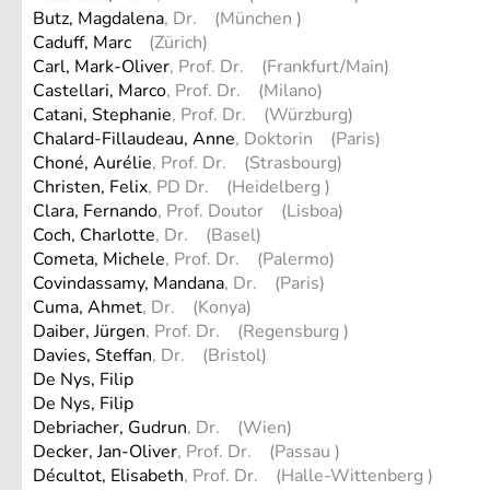
Butz, Magdalena
, Dr. (München )
Caduff, Marc
(Zürich)
Carl, Mark-Oliver
, Prof. Dr. (Frankfurt/Main)
Castellari, Marco
, Prof. Dr. (Milano)
Catani, Stephanie
, Prof. Dr. (Würzburg)
Chalard-Fillaudeau, Anne
, Doktorin (Paris)
Choné, Aurélie
, Prof. Dr. (Strasbourg)
Christen, Felix
, PD Dr. (Heidelberg )
Clara, Fernando
, Prof. Doutor (Lisboa)
Coch, Charlotte
, Dr. (Basel)
Cometa, Michele
, Prof. Dr. (Palermo)
Covindassamy, Mandana
, Dr. (Paris)
Cuma, Ahmet
, Dr. (Konya)
Daiber, Jürgen
, Prof. Dr. (Regensburg )
Davies, Steffan
, Dr. (Bristol)
De Nys, Filip
De Nys, Filip
Debriacher, Gudrun
, Dr. (Wien)
Decker, Jan-Oliver
, Prof. Dr. (Passau )
Décultot, Elisabeth
, Prof. Dr. (Halle-Wittenberg )