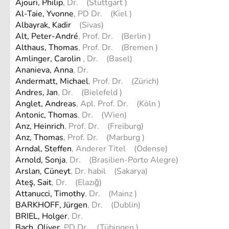
Ajouri, Philip
, Dr. (Stuttgart )
Al-Taie, Yvonne
, PD Dr. (Kiel )
Albayrak, Kadir
(Sivas)
Alt, Peter-André
, Prof. Dr. (Berlin )
Althaus, Thomas
, Prof. Dr. (Bremen )
Amlinger, Carolin
, Dr. (Basel)
Ananieva, Anna
, Dr.
Andermatt, Michael
, Prof. Dr. (Zürich)
Andres, Jan
, Dr. (Bielefeld )
Anglet, Andreas
, Apl. Prof. Dr. (Köln )
Antonic, Thomas
, Dr. (Wien)
Anz, Heinrich
, Prof. Dr. (Freiburg)
Anz, Thomas
, Prof. Dr. (Marburg )
Arndal, Steffen
, Anderer Titel (Odense)
Arnold, Sonja
, Dr. (Brasilien-Porto Alegre)
Arslan, Cüneyt
, Dr. habil (Sakarya)
Ateş, Sait
, Dr. (Elazığ)
Attanucci, Timothy
, Dr. (Mainz )
BARKHOFF, Jürgen
, Dr. (Dublin)
BRIEL, Holger
, Dr.
Bach, Oliver
, PD Dr. (Tübingen )