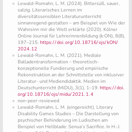
Lewald-Romahn, L. M. (2024). Bittersüß, sauer,
salzig. Literarisches Lernen im
diversitätssensiblen Literaturunterricht
sinnanregend gestalten – am Beispiel von Wie der
Wahnsinn mir die Welt erklärte (2020). Kölner
Online Journal für Lehrerinnenbildung (k:ON), 8(8),
197–215.
https:/
/
doi.
org/
10.
18716/
ojs/
kON/
2024.
12
Lewald-Romahn, L. M. (2021). Mediale
Balladentransformation – theoretisch-
konzeptionelle Fundierung und empirische
Rekonstruktion an der Schnittstelle von inklusiver
Literatur- und Mediendidaktik. Medien im
Deutschunterricht (MiDU), 3(1), 1–19.
https:/
/
doi.
org/
10.
18716/
ojs/
midu/
2021.
1.
4
non-peer-reviewed
Lewald-Romahn, L. M. (eingereicht). Literary
Disability Games Studies – Die Darstellung von
psychischer Behinderung im Ludischen am
Beispiel von Hellblade: Senua’s Sacrifice. In H.-J.