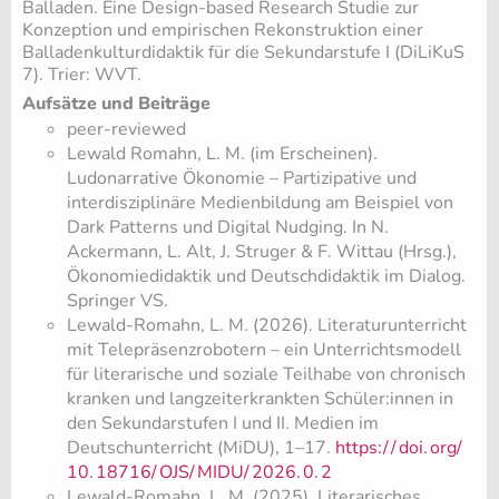
Balladen. Eine Design-based Research Studie zur
Konzeption und empirischen Rekonstruktion einer
Balladenkulturdidaktik für die Sekundarstufe I (DiLiKuS
7). Trier: WVT.
Aufsätze und Beiträge
peer-reviewed
Lewald Romahn, L. M. (im Erscheinen).
Ludonarrative Ökonomie – Partizipative und
interdisziplinäre Medienbildung am Beispiel von
Dark Patterns und Digital Nudging. In N.
Ackermann, L. Alt, J. Struger & F. Wittau (Hrsg.),
Ökonomiedidaktik und Deutschdidaktik im Dialog.
Springer VS.
Lewald-Romahn, L. M. (2026). Literaturunterricht
mit Telepräsenzrobotern – ein Unterrichtsmodell
für literarische und soziale Teilhabe von chronisch
kranken und langzeiterkrankten Schüler:innen in
den Sekundarstufen I und II. Medien im
Deutschunterricht (MiDU), 1–17.
https:/
/
doi.
org/
10.
18716/
OJS/
MIDU/
2026.
0.
2
Lewald-Romahn, L. M. (2025). Literarisches