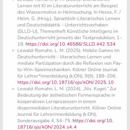
Lernen mit KI im Literaturunterricht am Beispiel
des Wassermotivs in Heimsuchung. In Hesse, F. /
Helm, G. (Hrsg.), Sprachlich-Literarisches Lernen
und Deutschdidaktik – Unterrichtsvorhaben
(SLLD-U), Themenheft Künstliche Intelligenz im
Deutschunterricht jenseits der Textproduktion, 1–
18.
https:/
/
doi.
org/
10.
46586/
SLLD.
442.
534
Lewald-Romahn, L. M. (2025). Mobile Games im
Deutschunterricht – literarisches Lernen und
mediale Partizipation durch die Reflexion von Pay-
to-Win-Spielmechaniken. Kölner Online Journal
für Lehrer*innenbildung (k:ON), 9(9), 189–206.
https:/
/
doi.
org/
10.
18716/
ojs/
kON/
2025.
10
Lewald-Romahn, L. M. (2024). „Nis. Kugel.“ Zur
Bedeutung der ästhetischen Formensprache in
kooperativen Lernprozessen in einem
dispermedialen Literaturunterricht. Kölner Online
Journal für Lehrerinnenbildung (k:ON),
Sonderausgabe 4, 54–75.
https:/
/
doi.
org/
10.
18716/
ojs/
kON/
2024.
s4.
4