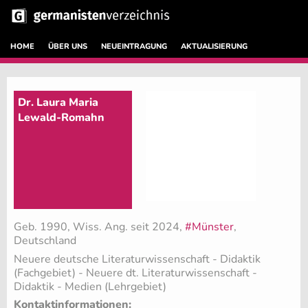
HOME
ÜBER UNS
NEUEINTRAGUNG
AKTUALISIERUNG
Dr. Laura Maria
Lewald-Romahn
Geb. 1990, Wiss. Ang. seit 2024,
#Münster
,
Deutschland
Neuere deutsche Literaturwissenschaft - Didaktik
(Fachgebiet)
- Neuere dt. Literaturwissenschaft -
Didaktik - Medien (Lehrgebiet)
Kontaktinformationen: