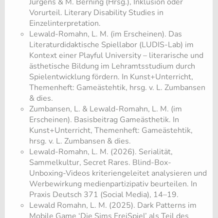
Jürgens & M. Berning (Hrsg.), Inklusion oder
Vorurteil. Literary Disability Studies in
Einzelinterpretation.
Lewald-Romahn, L. M. (im Erscheinen). Das
Literaturdidaktische Spiellabor (LUDIS-Lab) im
Kontext einer Playful University – literarische und
ästhetische Bildung im Lehramtsstudium durch
Spielentwicklung fördern. In Kunst+Unterricht,
Themenheft: Gameästehtik, hrsg. v. L. Zumbansen
& dies.
Zumbansen, L. & Lewald-Romahn, L. M. (im
Erscheinen). Basisbeitrag Gameästhetik. In
Kunst+Unterricht, Themenheft: Gameästehtik,
hrsg. v. L. Zumbansen & dies.
Lewald-Romahn, L. M. (2026). Serialität,
Sammelkultur, Secret Rares. Blind-Box-
Unboxing-Videos kriteriengeleitet analysieren und
Werbewirkung medienpartizipativ beurteilen. In
Praxis Deutsch 371 (Social Media), 14–19.
Lewald Romahn, L. M. (2025). Dark Patterns im
Mobile Game ‘Die Sims FreiSpiel’ als Teil des