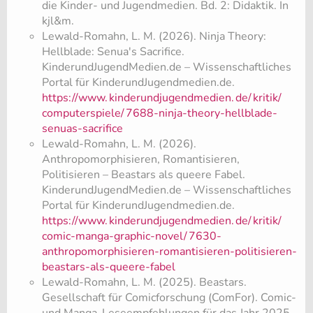
die Kinder- und Jugendmedien. Bd. 2: Didaktik. In
kjl&m.
Lewald-Romahn, L. M. (2026). Ninja Theory:
Hellblade: Senua's Sacrifice.
KinderundJugendMedien.de – Wissenschaftliches
Portal für KinderundJugendmedien.de.
https://www.
kinderundjugendmedien.
de/
kritik/
computerspiele/
7688-ninja-theory-hellblade-
senuas-sacrifice
Lewald-Romahn, L. M. (2026).
Anthropomorphisieren, Romantisieren,
Politisieren – Beastars als queere Fabel.
KinderundJugendMedien.de – Wissenschaftliches
Portal für KinderundJugendmedien.de.
https://www.
kinderundjugendmedien.
de/
kritik/
comic-manga-graphic-novel/
7630-
anthropomorphisieren-romantisieren-politisieren-
beastars-als-queere-fabel
Lewald-Romahn, L. M. (2025). Beastars.
Gesellschaft für Comicforschung (ComFor). Comic-
und Manga-Leseempfehlungen für das Jahr 2025.