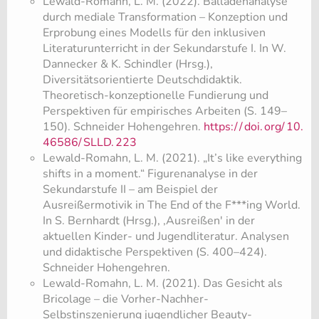
Lewald-Romahn, L. M. (2022). Balladenanalyse
durch mediale Transformation – Konzeption und
Erprobung eines Modells für den inklusiven
Literaturunterricht in der Sekundarstufe I. In W.
Dannecker & K. Schindler (Hrsg.),
Diversitätsorientierte Deutschdidaktik.
Theoretisch-konzeptionelle Fundierung und
Perspektiven für empirisches Arbeiten (S. 149–
150). Schneider Hohengehren.
https:/
/
doi.
org/
10.
46586/
SLLD.
223
Lewald-Romahn, L. M. (2021). „It’s like everything
shifts in a moment.“ Figurenanalyse in der
Sekundarstufe II – am Beispiel der
Ausreißermotivik in The End of the F***ing World.
In S. Bernhardt (Hrsg.), ‚Ausreißen' in der
aktuellen Kinder- und Jugendliteratur. Analysen
und didaktische Perspektiven (S. 400–424).
Schneider Hohengehren.
Lewald-Romahn, L. M. (2021). Das Gesicht als
Bricolage – die Vorher-Nachher-
Selbstinszenierung jugendlicher Beauty-