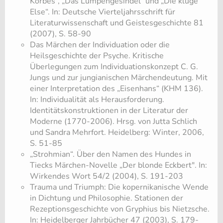
Korbes“, „Das Lumpengesindel“ und „Die kluge
Else“. In: Deutsche Vierteljahrsschrift für
Literaturwissenschaft und Geistesgeschichte 81
(2007), S. 58-90
Das Märchen der Individuation oder die
Heilsgeschichte der Psyche. Kritische
Überlegungen zum Individuationskonzept C. G.
Jungs und zur jungianischen Märchendeutung. Mit
einer Interpretation des „Eisenhans“ (KHM 136).
In: Individualität als Herausforderung.
Identitätskonstruktionen in der Literatur der
Moderne (1770-2006). Hrsg. von Jutta Schlich
und Sandra Mehrfort. Heidelberg: Winter, 2006,
S. 51-85
„Strohmian“. Über den Namen des Hundes in
Tiecks Märchen-Novelle „Der blonde Eckbert". In:
Wirkendes Wort 54/2 (2004), S. 191-203
Trauma und Triumph: Die kopernikanische Wende
in Dichtung und Philosophie. Stationen der
Rezeptionsgeschichte von Gryphius bis Nietzsche.
In: Heidelberger Jahrbücher 47 (2003), S. 179-