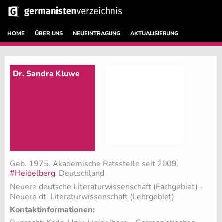
HOME
ÜBER UNS
NEUEINTRAGUNG
AKTUALISIERUNG
Dr. Sandra Kluwe
Geb. 1975, Akademische Ratsstelle seit 2009,
#Heidelberg
, Deutschland
Neuere deutsche Literaturwissenschaft (Fachgebiet)
-
Neuere dt. Literaturwissenschaft (Lehrgebiet)
Kontaktinformationen: