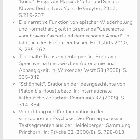
'Kunst'. Hrsg. von Marcus Müller und Sandra
Kluwe. Berlin; New York: de Gruyter, 2012,
S.219-237
Die narrative Funktion von epischer Wiederholung
und Formelhaftigkeit in Brentanos "Geschichte
vom braven Kasperl und dem schönen Annerl". In:
Jahrbuch des Freien Deutschen Hochstifts 2010,
S. 235-262
Triebhafte Transzendentalpoesie. Brentanos
Sprachverhältnis zwischen Autonomie und
Abhängigkeit. In: Wirkendes Wort 58 (2008), S.
335-349
"Schönheit". Stationen der Ideengeschichte von
Platon bis Houellebecq. In: Internationale
katholische Zeitschrift Communio 37 (2008), S.
314-334
Verdichtung und Kontamination in der
schizophrenen Psychose. Der Primärprozess in
Text­segmenten aus der Heidelberger ‚Sammlung
Prinzhorn’. In: Psyche 62 (2008/8), S. 798-813