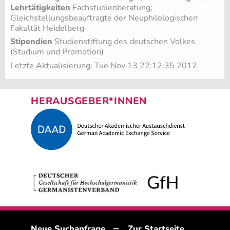
Lehrtätigkeiten
Fachstudienberatung;
Gleichstellungsbeauftragte der Neuphilologischen
Fakultät Heidelberg
Stipendien
Studienstiftung des deutschen Volkes
(Studium und Promotion)
Letzte Aktualisierung: Tue Nov 13 22:12:35 2012
HERAUSGEBER*INNEN
–
Neue Suchanfrage
Zur Startseite