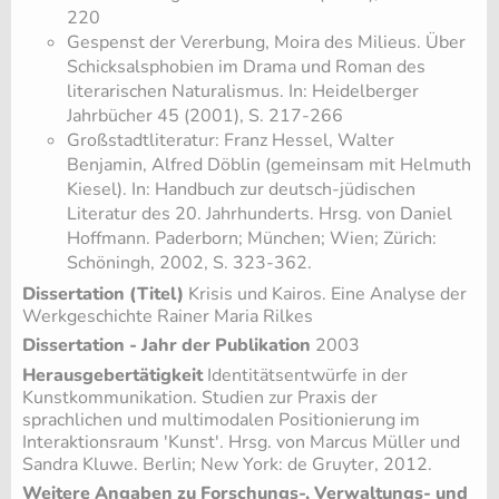
220
Gespenst der Vererbung, Moira des Milieus. Über
Schicksalsphobien im Drama und Roman des
literarischen Naturalismus. In: Heidelberger
Jahrbücher 45 (2001), S. 217-266
Großstadtliteratur: Franz Hessel, Walter
Benjamin, Alfred Döblin (gemeinsam mit Helmuth
Kiesel). In: Handbuch zur deutsch-jüdischen
Literatur des 20. Jahrhunderts. Hrsg. von Daniel
Hoffmann. Paderborn; München; Wien; Zürich:
Schöningh, 2002, S. 323-362.
Dissertation (Titel)
Krisis und Kairos. Eine Analyse der
Werkgeschichte Rainer Maria Rilkes
Dissertation - Jahr der Publikation
2003
Herausgebertätigkeit
Identitätsentwürfe in der
Kunstkommunikation. Studien zur Praxis der
sprachlichen und multimodalen Positionierung im
Interaktionsraum 'Kunst'. Hrsg. von Marcus Müller und
Sandra Kluwe. Berlin; New York: de Gruyter, 2012.
Weitere Angaben zu Forschungs-, Verwaltungs- und