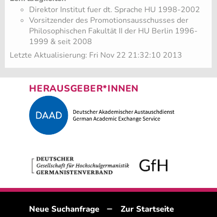
Direktor Institut fuer dt. Sprache HU 1998-2002
Vorsitzender des Promotionsausschusses der
Philosophischen Fakultät II der HU Berlin 1996-
1999 & seit 2008
Letzte Aktualisierung: Fri Nov 22 21:32:10 2013
HERAUSGEBER*INNEN
–
Neue Suchanfrage
Zur Startseite