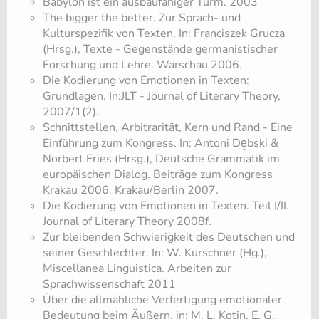
Babylon ist ein ausbaufähiger Turm. 2003
The bigger the better. Zur Sprach- und
Kulturspezifik von Texten. In: Franciszek Grucza
(Hrsg.), Texte - Gegenstände germanistischer
Forschung und Lehre. Warschau 2006.
Die Kodierung von Emotionen in Texten:
Grundlagen. In:JLT - Journal of Literary Theory,
2007/1(2).
Schnittstellen, Arbitrarität, Kern und Rand - Eine
Einführung zum Kongress. In: Antoni Dębski &
Norbert Fries (Hrsg.), Deutsche Grammatik im
europäischen Dialog. Beiträge zum Kongress
Krakau 2006. Krakau/Berlin 2007.
Die Kodierung von Emotionen in Texten. Teil I/II.
Journal of Literary Theory 2008f.
Zur bleibenden Schwierigkeit des Deutschen und
seiner Geschlechter. In: W. Kürschner (Hg.),
Miscellanea Linguistica. Arbeiten zur
Sprachwissenschaft 2011
Über die allmähliche Verfertigung emotionaler
Bedeutung beim Äußern, in: M. L. Kotin, E. G.