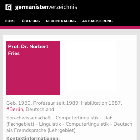
HOME
ÜBER UNS
NEUEINTRAGUNG
AKTUALISIERUNG
Prof. Dr. Norbert
Fries
Geb. 1950, Professur seit 1989, Habilitation 1987,
#Berlin
, Deutschland
Sprachwissenschaft - Computerlinguistik - DaF
(Fachgebiet)
- Linguistik - Computerlinguistik - Deutsch
als Fremdsprache (Lehrgebiet)
Kontaktinformationen: