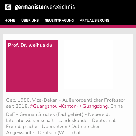
HOME
ÜBER UNS
NEUEINTRAGUNG
AKTUALISIERUNG
Prof. Dr. weihua du
Geb. 1980, Vize-Dekan - Außerordentlicher Professor
seit 2018,
#Guangzhou »Kanton« / Guangdong
, China
DaF - German Studies (Fachgebiet)
- Neuere dt.
Literaturwissenschaft - Landeskunde - Deutsch als
Fremdsprache - Übersetzen / Dolmetschen -
Angewandtes Deutsch (Wirtschafts-,