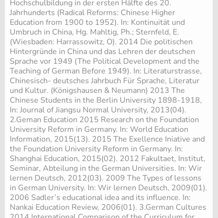
Hochschulbildung in der ersten Hälfte des 20.
Jahrhunderts (Radical Reforms: Chinese Higher
Education from 1900 to 1952). In: Kontinuität und
Umbruch in China, Hg. Mahltig, Ph.; Sternfeld, E.
(Wiesbaden: Harrassowitz, O). 2014 Die politischen
Hintergründe in China und das Lehren der deutschen
Sprache vor 1949 (The Political Development and the
Teaching of German Before 1949). In: Literaturstrasse,
Chinesisch- deutsches Jahrbuch Für Sprache, Literatur
und Kultur. (Königshausen & Neumann) 2013 The
Chinese Students in the Berlin University 1898-1918,
In: Journal of Jiangsu Normal University, 2013(04).
2.Geman Education 2015 Research on the Foundation
University Reform in Germany. In: World Education
Information, 2015(13). 2015 The Exellence Iniative and
the Foundation University Reform in Germany. In:
Shanghai Education, 2015(02). 2012 Fakultaet, Institut,
Seminar, Abteilung in the German Universities. In: Wir
lernen Deutsch, 2012(03). 2009 The Types of lessons
in German University. In: Wir lernen Deutsch, 2009(01).
2006 Sadler’s educational idea and its influence. In:
Nankai Education Review, 2006(01). 3.German Cultures
2014 International Comparison of the Curriculum for