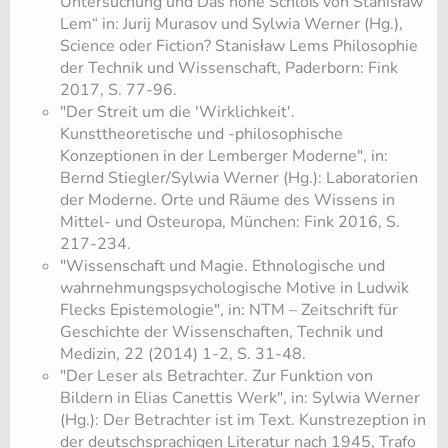
Untersuchung und Das hohe Schloß von Stanisław
Lem“ in: Jurij Murasov und Sylwia Werner (Hg.),
Science oder Fiction? Stanisław Lems Philosophie
der Technik und Wissenschaft, Paderborn: Fink
2017, S. 77-96.
"Der Streit um die 'Wirklichkeit'.
Kunsttheoretische und -philosophische
Konzeptionen in der Lemberger Moderne", in:
Bernd Stiegler/Sylwia Werner (Hg.): Laboratorien
der Moderne. Orte und Räume des Wissens in
Mittel- und Osteuropa, München: Fink 2016, S.
217-234.
"Wissenschaft und Magie. Ethnologische und
wahrnehmungspsychologische Motive in Ludwik
Flecks Epistemologie", in: NTM – Zeitschrift für
Geschichte der Wissenschaften, Technik und
Medizin, 22 (2014) 1-2, S. 31-48.
"Der Leser als Betrachter. Zur Funktion von
Bildern in Elias Canettis Werk", in: Sylwia Werner
(Hg.): Der Betrachter ist im Text. Kunstrezeption in
der deutschsprachigen Literatur nach 1945, Trafo