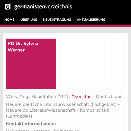
HOME
ÜBER UNS
NEUEINTRAGUNG
AKTUALISIERUNG
PD Dr. Sylwia
Werner
Wiss. Ang., Habilitation 2021,
#Konstanz
, Deutschland
Neuere deutsche Literaturwissenschaft (Fachgebiet)
-
Neuere dt. Literaturwissenschaft - Komparatistik
(Lehrgebiet)
Kontaktinformationen: