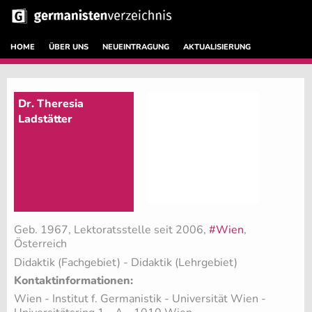
HOME
ÜBER UNS
NEUEINTRAGUNG
AKTUALISIERUNG
Dr. Theresia
Ladstätter
Geb. 1967, Lektoratsstelle seit 2006,
#Wien
,
Österreich
Didaktik (Fachgebiet)
- Didaktik (Lehrgebiet)
Kontaktinformationen:
Wien - Institut f. Germanistik - Universität Wien -