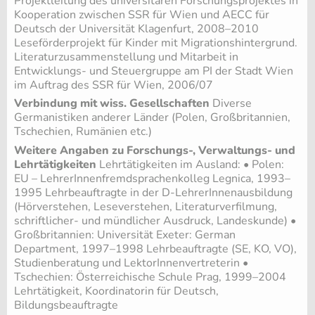
Projektleitung des universitären Forschungsprojektes in
Kooperation zwischen SSR für Wien und AECC für
Deutsch der Universität Klagenfurt, 2008–2010
Leseförderprojekt für Kinder mit Migrationshintergrund.
Literaturzusammenstellung und Mitarbeit in
Entwicklungs- und Steuergruppe am PI der Stadt Wien
im Auftrag des SSR für Wien, 2006/07
Verbindung mit wiss. Gesellschaften
Diverse
Germanistiken anderer Länder (Polen, Großbritannien,
Tschechien, Rumänien etc.)
Weitere Angaben zu Forschungs-, Verwaltungs- und
Lehrtätigkeiten
Lehrtätigkeiten im Ausland: • Polen:
EU – LehrerInnenfremdsprachenkolleg Legnica, 1993–
1995 Lehrbeauftragte in der D-LehrerInnenausbildung
(Hörverstehen, Leseverstehen, Literaturverfilmung,
schriftlicher- und mündlicher Ausdruck, Landeskunde) •
Großbritannien: Universität Exeter: German
Department, 1997–1998 Lehrbeauftragte (SE, KO, VO),
Studienberatung und LektorInnenvertreterin •
Tschechien: Österreichische Schule Prag, 1999–2004
Lehrtätigkeit, Koordinatorin für Deutsch,
Bildungsbeauftragte