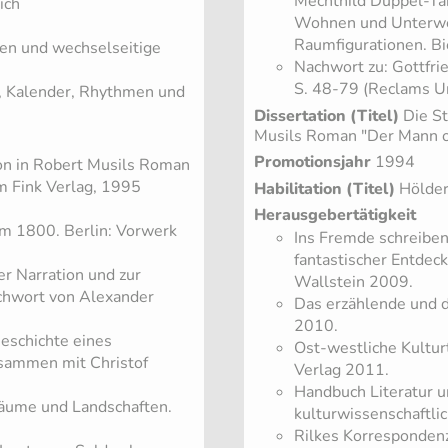
Mechthild Duppel-Ta
ich
Wohnen und Unterwegs
Raumfigurationen. Bi
nen und wechselseitige
Nachwort zu: Gottfrie
S. 48-79 (Reclams Un
e, Kalender, Rhythmen und
Dissertation (Titel)
Die St
Musils Roman "Der Mann o
Promotionsjahr
1994
ion in Robert Musils Roman
m Fink Verlag, 1995
Habilitation (Titel)
Hölder
Herausgebertätigkeit
um 1800. Berlin: Vorwerk
Ins Fremde schreiben
fantastischer Entdec
er Narration und zur
Wallstein 2009.
achwort von Alexander
Das erzählende und da
2010.
eschichte eines
Ost-westliche Kulturt
usammen mit Christof
Verlag 2011.
Handbuch Literatur u
Räume und Landschaften.
kulturwissenschaftlic
Rilkes Korrespondenz