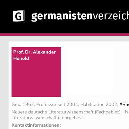
Prof. Dr. Alexander
Honold
Geb. 1962, Professur seit 2004, Habilitation 2002,
#Ba
Neuere deutsche Literaturwissenschaft (Fachgebiet)
- N
Literaturwissenschaft (Lehrgebiet)
Kontaktinformationen: