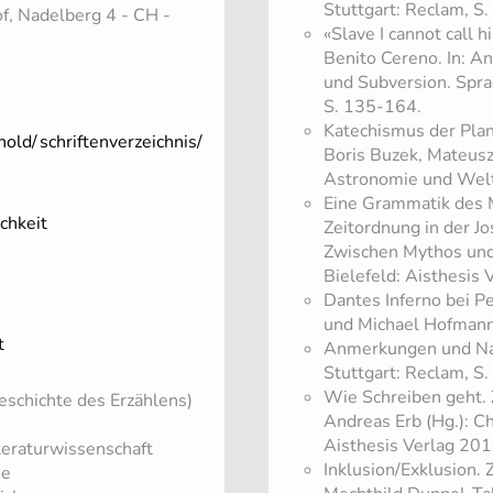
Stuttgart: Reclam, S
f, Nadelberg 4 - CH -
«Slave I cannot call 
Benito Cereno. In: A
und Subversion. Spra
S. 135-164.
Katechismus der Plane
nold/
schriftenverzeichnis/
Boris Buzek, Mateusz 
Astronomie und Welt
Eine Grammatik des 
chkeit
Zeitordnung in der Jo
Zwischen Mythos und
Bielefeld: Aisthesis
Dantes Inferno bei Pe
und Michael Hofmann 
t
Anmerkungen und Na
Stuttgart: Reclam, S
Wie Schreiben geht. 
schichte des Erzählens)
Andreas Erb (Hg.): C
Aisthesis Verlag 201
iteraturwissenschaft
Inklusion/Exklusion. 
ie