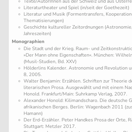
Texte/AutorInnen aus der Schweiz und aus Österre
Literaturtheater und Spiel (in/seit der Goethezeit)
Literatur und Musik (Formentransfers, Kooperatio
Thematisierungen)
Geschichte kultureller Zeitordnungen (Astronomi
Jahreszeiten)
Monographien
Die Stadt und der Krieg. Raum- und Zeitkonstrukt
»Der Mann ohne Eigenschaften«. München: Wilhel
(Musil-Studien, Bd. XXV)
Hölderlins Kalender. Astronomie und Revolution 
8, 2005.
Walter Benjamin: Erzählen. Schriften zur Theorie d
literarischen Prosa. Ausgewählt und mit einem N
Honold. Frankfurt/Main: Suhrkamp Verlag, 2007.
Alexander Honold: Kilimandscharo. Die deutsche G
afrikanischen Berges. Berlin: Wagenbach 2011 (z
Hamann)
Der Erd-Erzähler. Peter Handkes Prosa der Orte, 
Stuttgart: Metzler 2017.