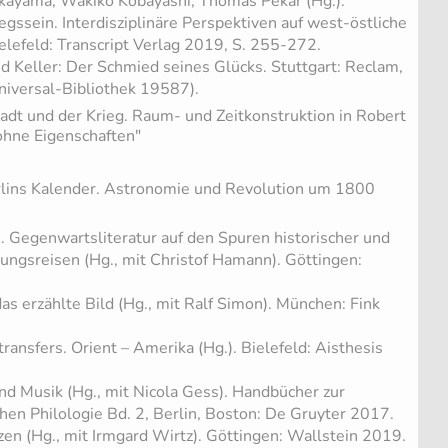
kayama, Wakiko Kobayashi, Thomas Pekar (Hg.):
sein. Interdisziplinäre Perspektiven auf west-östliche
elefeld: Transcript Verlag 2019, S. 255-272.
d Keller: Der Schmied seines Glücks. Stuttgart: Reclam,
iversal-Bibliothek 19587).
adt und der Krieg. Raum- und Zeitkonstruktion in Robert
hne Eigenschaften"
lins Kalender. Astronomie und Revolution um 1800
. Gegenwartsliteratur auf den Spuren historischer und
kungsreisen (Hg., mit Christof Hamann). Göttingen:
s erzählte Bild (Hg., mit Ralf Simon). München: Fink
ransfers. Orient – Amerika (Hg.). Bielefeld: Aisthesis
nd Musik (Hg., mit Nicola Gess). Handbücher zur
hen Philologie Bd. 2, Berlin, Boston: De Gruyter 2017.
en (Hg., mit Irmgard Wirtz). Göttingen: Wallstein 2019.