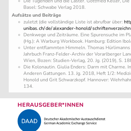
Die Tugenden und die Laster. Gottfried Keller, Die
Basel: Schwabe Verlag 2018.
Aufsätze und Beiträge
zuletzt (die vollständige Liste ist abrufbar über:
htt
unibas.
ch/
de/
alexander-honold/
schriftenverzeichn
Denkwege und Zeiträume. Eine Spurensuche im Plan
(Hg.): A Warburg Workbook. Hamburg: Edition Ibo
Unter entflammten Himmeln. Thomas Hürlimanns No
Jahrbuch Franz-Felder-Archiv der Vorarlberger Land
Wien, Bozen: Studien-Verlag, 20. Jg. (2019), S. 1
Die Kolonautin. Giulia Enders: Darm mit Charme. In
Anderen Gattungen. 13. Jg. 2018, Heft 1/2: Medizi
Honold und Grit Schwarzkopf. Hannover: Wehrhahn
134.
HERAUSGEBER*INNEN