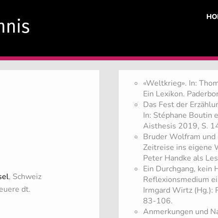
HO
«Weltkrieg». In: Tho
Ein Lexikon. Paderbo
Das Fest der Erzähl
In: Stéphane Boutin e
Aisthesis 2019, S. 
Bruder Wolfram und d
Zeitreise ins eigene 
Peter Handke als Lese
Ein Durchgang, kein 
sel
, Schweiz
Reflexionsmedium eine
euere dt.
Irmgard Wirtz (Hg.):
83-106.
Anmerkungen und Nac