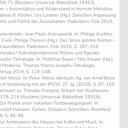
. 54-71 (Reclams Universal-Bibliothek 19453).
him. » Assimilation und Widerstand in Herman Melvilles
ndreas B. Kilcher, Urs Lindner (Hg.): Zwischen Anpassung
che und Politik der Assimilation. Paderborn: Fink 2019,
tenkinder. Jean Pauls Astropoetik. In: Philipp Auchter,
Cwik, Philipp Theison (Hg.): Des Sirius goldne Küsten –
raumfiktion. Paderborn: Fink 2019, S. 287-316.
Mondes? Astrokalendarische Motive und figurale
sephs-Tetralogie. In: Matthias Bauer / Nils Kasper (Hg.):
 Moderne. Thomas Manns Josephs-Tetralogie.
 Verlag 2019, S. 119-148.
ter Weiss. In: Peter Weiss Jahrbuch, hg. von Arnd Beise
in Verbindung mit der IPGW. 27. Jg. (2018), S. 87-105.
chwort zu: Theodor Fontane: Schach von Wuthenow.
. 179-214 (Reclams Universal-Bibliothek 19518).
Zur Poetik einer riskanten Fortbewegungsart. In:
hristof Hamann: Gehen, Stolpern, Schreiben. Bielefeld:
9, S. 85-98.
Zur Ambivalenz des Hauses bei Kafka und Musil. In: