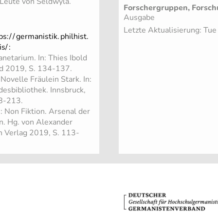
 Leute von Seldwyla.
Forschergruppen, Forsch
Ausgabe
Letzte Aktualisierung: Tu
ps:/
/
germanistik.
philhist.
is/
:
etarium. In: Thies Ibold
ld 2019, S. 134-137.
velle Fräulein Stark. In:
esbibliothek. Innsbruck,
88-213.
: Non Fiktion. Arsenal der
n. Hg. von Alexander
 Verlag 2019, S. 113-