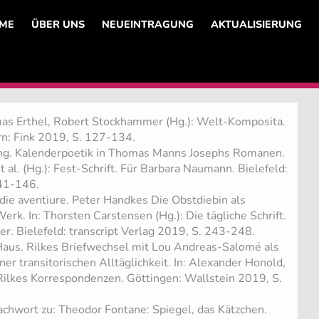
ME
ÜBER UNS
NEUEINTRAGUNG
AKTUALISIERUNG
mas Erthel, Robert Stockhammer (Hg.): Welt-Komposita.
rn: Fink 2019, S. 127-134.
ung. Kalenderpoetik in Thomas Manns Josephs Romanen.
t al. (Hg.): Fest-Schrift. Für Barbara Naumann. Bielefeld:
141-146.
ie aventiure. Peter Handkes Die Obstdiebin als
Werk. In: Thorsten Carstensen (Hg.): Die tägliche Schrift.
r. Bielefeld: transcript Verlag 2019, S. 243-248.
Haus. Rilkes Briefwechsel mit Lou Andreas-Salomé als
r transitorischen Alltäglichkeit. In: Alexander Honold,
 Rilkes Korrespondenzen. Göttingen: Wallstein 2019, S.
hwort zu: Theodor Fontane: Spiegel, das Kätzchen.