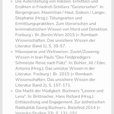
​Die Auferstehung von Indizien. Ermitteln und
Erzählen in Friedrich Schillers "Geisterseher". In:
Bergengruen, Maximilian / Haut, Gideon / Langer,
Stephanie (Hrsg.): Tötungsarten und
Ermittlungspraktiken. Zum literarischen und
kriminalistischen Wissen von Mord und Detektion.
Freiburg i. Br.;Berlin;Wien 2015 (= Rombach
Wissenschaften. Das unsichere Wissen der
Literatur Band 1), S. 39-57.
​Mäuseparze und Weltweiser. Zuviel/Zuwenig-
Wissen in Jean Pauls "Des Feldpredigers
Schmelzle Reise nach Flätz". In: Bühler, Jill / Eder,
Antonia (Hrsg.): Das unnütze Wissen in der
Literatur. Freiburg i. Br. 2015 (= Rombach
Wissenschaften. Das unsichere Wissen der
Literatur Band 2), S. 157-171.
​Die Macht der Müdigkeit. Büchners "Leonce und
Lena". In: Brittnacher, Hans Richard (Hrsg.):
Enttäuschung und Engagement. Zur ästhetischen
Radikalität Georg Büchners. Bielefeld 2014 (=
Vormärz-Studien 33), S. 131-151.