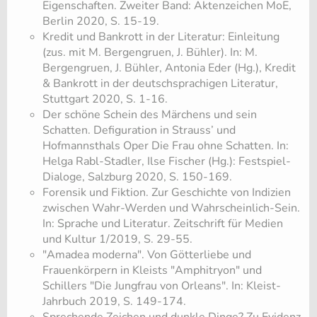
Eigenschaften. Zweiter Band: Aktenzeichen MoE,
Berlin 2020, S. 15-19.
Kredit und Bankrott in der Literatur: Einleitung
(zus. mit M. Bergengruen, J. Bühler). In: M.
Bergengruen, J. Bühler, Antonia Eder (Hg.), Kredit
& Bankrott in der deutschsprachigen Literatur,
Stuttgart 2020, S. 1-16.
Der schöne Schein des Märchens und sein
Schatten. Defiguration in Strauss’ und
Hofmannsthals Oper Die Frau ohne Schatten. In:
Helga Rabl-Stadler, Ilse Fischer (Hg.): Festspiel-
Dialoge, Salzburg 2020, S. 150-169.
Forensik und Fiktion. Zur Geschichte von Indizien
zwischen Wahr-Werden und Wahrscheinlich-Sein.
In: Sprache und Literatur. Zeitschrift für Medien
und Kultur 1/2019, S. 29-55.​
"Amadea moderna". Von Götterliebe und
Frauenkörpern in Kleists "Amphitryon" und
Schillers "Die Jungfrau von Orleans". In: Kleist-
Jahrbuch 2019, S. 149-174.
​Sprechende Zeichen und dunkle Dinge? Zu Evidenz