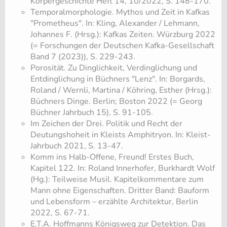
Körpergeschichte Heft 14, 10/2022, S. 148-170.
Temporalmorphologie. Mythos und Zeit in Kafkas
"Prometheus". In: Kling, Alexander / Lehmann,
Johannes F. (Hrsg.): Kafkas Zeiten. Würzburg 2022
(= Forschungen der Deutschen Kafka-Gesellschaft
Band 7 (2023)), S. 229-243.
​Porosität. Zu Dinglichkeit, Verdinglichung und
Entdinglichung in Büchners "Lenz". In: Borgards,
Roland / Wernli, Martina / Köhring, Esther (Hrsg.):
Büchners Dinge. Berlin; Boston 2022 (= Georg
Büchner Jahrbuch 15), S. 91-105.
Im Zeichen der Drei. Politik und Recht der
Deutungshoheit in Kleists Amphitryon. In: Kleist-
Jahrbuch 2021, S. 13-47.
Komm ins Halb-Offene, Freund! Erstes Buch,
Kapitel 122. In: Roland Innerhofer, Burkhardt Wolf
(Hg.): Teilweise Musil. Kapitelkommentare zum
Mann ohne Eigenschaften. Dritter Band: Bauform
und Lebensform – erzählte Architektur, Berlin
2022, S. 67-71.
E.T.A. Hoffmanns Königsweg zur Detektion. Das