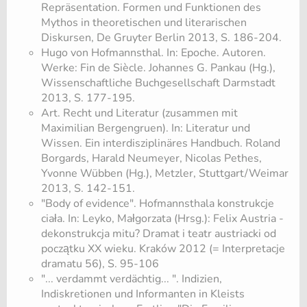
Repräsentation. Formen und Funktionen des
Mythos in theoretischen und literarischen
Diskursen, De Gruyter Berlin 2013, S. 186-204.
Hugo von Hofmannsthal. In: Epoche. Autoren.
Werke: Fin de Siècle. Johannes G. Pankau (Hg.),
Wissenschaftliche Buchgesellschaft Darmstadt
2013, S. 177-195.
Art. Recht und Literatur (zusammen mit
Maximilian Bergengruen). In: Literatur und
Wissen. Ein interdisziplinäres Handbuch. Roland
Borgards, Harald Neumeyer, Nicolas Pethes,
Yvonne Wübben (Hg.), Metzler, Stuttgart/Weimar
2013, S. 142-151.
​"Body of evidence". Hofmannsthala konstrukcje
ciała. In: Leyko, Małgorzata (Hrsg.): Felix Austria -
dekonstrukcja mitu? Dramat i teatr austriacki od
początku XX wieku. Kraków 2012 (= Interpretacje
dramatu 56), S. 95-106
​"... verdammt verdächtig... ". Indizien,
Indiskretionen und Informanten in Kleists