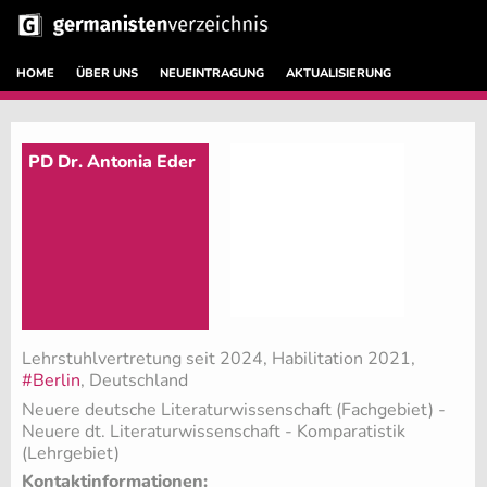
HOME
ÜBER UNS
NEUEINTRAGUNG
AKTUALISIERUNG
PD Dr. Antonia Eder
Lehrstuhlvertretung seit 2024, Habilitation 2021,
#Berlin
, Deutschland
Neuere deutsche Literaturwissenschaft (Fachgebiet)
-
Neuere dt. Literaturwissenschaft - Komparatistik
(Lehrgebiet)
Kontaktinformationen: