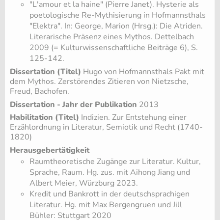
​"L'amour et la haine" (Pierre Janet). Hysterie als
poetologische Re-Mythisierung in Hofmannsthals
"Elektra". In: George, Marion (Hrsg.): Die Atriden.
Literarische Präsenz eines Mythos. Dettelbach
2009 (= Kulturwissenschaftliche Beiträge 6), S.
125-142.
Dissertation (Titel)
Hugo von Hofmannsthals Pakt mit
dem Mythos. Zerstörendes Zitieren von Nietzsche,
Freud, Bachofen.
Dissertation - Jahr der Publikation
2013
Habilitation (Titel)
Indizien. Zur Entstehung einer
Erzählordnung in Literatur, Semiotik und Recht (1740-
1820)
Herausgebertätigkeit
Raumtheoretische Zugänge zur Literatur. Kultur,
Sprache, Raum. Hg. zus. mit Aihong Jiang und
Albert Meier, Würzburg 2023.
Kredit und Bankrott in der deutschsprachigen
Literatur. Hg. mit Max Bergengruen und Jill
Bühler: Stuttgart 2020