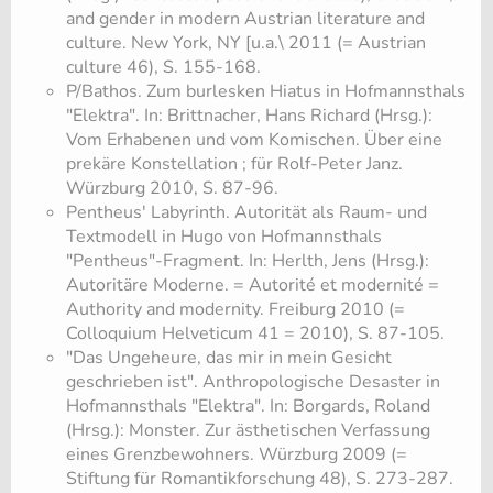
and gender in modern Austrian literature and
culture. New York, NY [u.a.\ 2011 (= Austrian
culture 46), S. 155-168.
​P/Bathos. Zum burlesken Hiatus in Hofmannsthals
"Elektra". In: Brittnacher, Hans Richard (Hrsg.):
Vom Erhabenen und vom Komischen. Über eine
prekäre Konstellation ; für Rolf-Peter Janz.
Würzburg 2010, S. 87-96.
​Pentheus' Labyrinth. Autorität als Raum- und
Textmodell in Hugo von Hofmannsthals
"Pentheus"-Fragment. In: Herlth, Jens (Hrsg.):
Autoritäre Moderne. = Autorité et modernité =
Authority and modernity. Freiburg 2010 (=
Colloquium Helveticum 41 = 2010), S. 87-105.
​"Das Ungeheure, das mir in mein Gesicht
geschrieben ist". Anthropologische Desaster in
Hofmannsthals "Elektra". In: Borgards, Roland
(Hrsg.): Monster. Zur ästhetischen Verfassung
eines Grenzbewohners. Würzburg 2009 (=
Stiftung für Romantikforschung 48), S. 273-287.