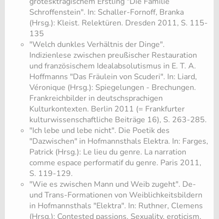
grotesktragischem Erstling "Die Familie
Schroffenstein". In: Schaller-Fornoff, Branka
(Hrsg.): Kleist. Relektüren. Dresden 2011, S. 115-
135
​"Welch dunkles Verhältnis der Dinge".
Indizienlese zwischen preußischer Restauration
und französischem Idealabsolutismus in E. T. A.
Hoffmanns "Das Fräulein von Scuderi". In: Liard,
Véronique (Hrsg.): Spiegelungen - Brechungen.
Frankreichbilder in deutschsprachigen
Kulturkontexten. Berlin 2011 (= Frankfurter
kulturwissenschaftliche Beiträge 16), S. 263-285.
​"Ich lebe und lebe nicht". Die Poetik des
"Dazwischen" in Hofmannsthals Elektra. In: Farges,
Patrick (Hrsg.): Le lieu du genre. La narration
comme espace performatif du genre. Paris 2011,
S. 119-129.
​"Wie es zwischen Mann und Weib zugeht". De-
und Trans-Formationen von Weiblichkeitsbildern
in Hofmannsthals "Elektra". In: Ruthner, Clemens
(Hrsg.): Contested passions. Sexuality, eroticism,