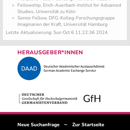
Fellowship, Erich-Auerbach-Institut for Advanced
Studies, Universität zu Köln
Senior Fellow, DFG-Kolleg-Forschungsgruppe
Imaginarien der Kraft, Universität Hamburg
Letzte Aktualisierung: Sun Oct 6 11:22:36 2024
HERAUSGEBER*INNEN
–
Neue Suchanfrage
Zur Startseite