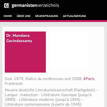
HOME
ÜBER UNS
NEUEINTRAGUNG
AKTUALISIERUNG
Dr. Mandana
Covindassamy
Geb. 1979, Maître de conférences seit 2008,
#Paris
,
Frankreich
Neuere deutsche Literaturwissenschaft (Fachgebiet)
-
Langue : traduction - Littérature classique (jusqu'à
1890) - Littérature moderne (jusqu'à 1945) -
Littérature contemporaine (à partir de 1945)