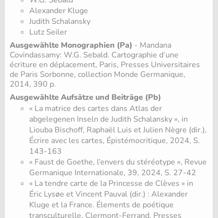
W.G. Sebald
Alexander Kluge
Judith Schalansky
Lutz Seiler
Ausgewählte Monographien (Pa)
- Mandana
Covindassamy: W.G. Sebald. Cartographie d’une
écriture en déplacement, Paris, Presses Universitaires
de Paris Sorbonne, collection Monde Germanique,
2014, 390 p.
Ausgewählte Aufsätze und Beiträge (Pb)
« La matrice des cartes dans Atlas der
abgelegenen Inseln de Judith Schalansky », in
Liouba Bischoff, Raphaël Luis et Julien Nègre (dir.),
Écrire avec les cartes, Épistémocritique, 2024, S.
143-163
« Faust de Goethe, l’envers du stéréotype », Revue
Germanique Internationale, 39, 2024, S. 27-42
« La tendre carte de la Princesse de Clèves » in
Éric Lysøe et Vincent Pauval (dir.) : Alexander
Kluge et la France. Élements de poétique
transculturelle, Clermont-Ferrand, Presses