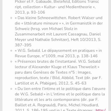
Picker et F. Gabaude, Bielefeld, Éditions Transc​
ript, collection « Kultur- und Medientheorie »,
2013, p. 93-106
« Das kleine Schneewittchen. Robert Walser und
die « littérature mineure » », in Germanistik in der
Schweiz (hrsg. von Michael Stolz in
Zusammenarbeit mit Laurent Cassagnau, Daniel
Meyer und Nathalie Schnitzer), Heft 10/2013, S.
387-395
« W.G. Sebald. Le dépaysement en pratiques » in
Revue Europe, n°1009, mai 2013, p. 138-146
« Présences brutes de l'instantané. W.G. Sebald
lecteur d'Alexander Kluge et Klaus Theweleit »
paru dans Genèses de Textes n°5 : Images,
reproduction, texte / Bild, Abbild, Text (dir. par F.
Lartillot et A. Pfabigan), 2012, S. 45-63
« Du lien entre l'intime et le politique dans l'œuvre
de W.G. Sebald » in L'intime et le politique dans la
littérature et les arts contemporains (dir. par F.
Baillet et A. Regnauld), Paris, Michel Houdiard,
2011, S. 186-195 und in Le Texte étranger :
http:/