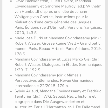
David Blankenstein, Julien Cavero, Mandana
Covindassamy et Sandrine Maufroy (éd.): Wilhelm
von Humboldt d’après une idée de Johann
Wolfgang von Goethe, Instructions pour la
réalisation d’une carte générale des langues,
Paris, Éditions rue d’Ulm, coll. Versions françaises,
2020, 143 S.
Marie José Burki et Mandana Covindassamy (dir.) :
Robert Walser. Grosse kleine Welt – Grand petit
monde, Paris, Beaux-Arts de Paris éditions, 2019,
178 S.
Mandana Covindassamy et Lucas Marco Gisi (dir.):
Robert Walser. Dialogues. in Études Germaniques
1/2017, 192 S.
Mandana Covindassamy (dir.): Mimesis.
Perspectives allemandes, Revue Germanique
Internationale 22/2015, 179 p.
Sylvie Arlaud, Mandana Covindassamy et Frédéric
Teinturier (dir.) : W.G. Sebald. Récit, histoire et
biographie dans Die Ausgewanderten et
Austerlitz, Paris, L’Harmattan, coll. De l’allemand,