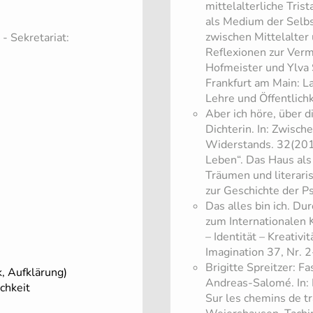
mittelalterliche Tris
als Medium der Selbst
zwischen Mittelalter
 - Sekretariat:
Reflexionen zur Verm
Hofmeister und Ylva
Frankfurt am Main: L
Lehre und Öffentlichk
Aber ich höre, über d
Dichterin. In: Zwische
Widerstands. 32(2015
Leben“. Das Haus als
Träumen und literaris
zur Geschichte der P
Das alles bin ich. Dur
zum Internationalen K
– Identität – Kreativi
Imagination 37, Nr. 
Brigitte Spreitzer: F
, Aufklärung)
Andreas-Salomé. In:
chkeit
Sur les chemins de tr