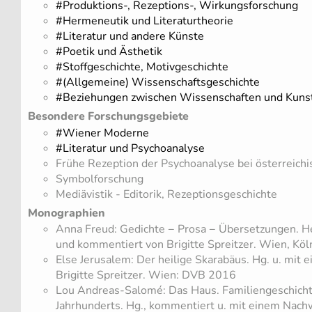
#Produktions-, Rezeptions-, Wirkungsforschung
#Hermeneutik und Literaturtheorie
#Literatur und andere Künste
#Poetik und Ästhetik
#Stoffgeschichte, Motivgeschichte
#(Allgemeine) Wissenschaftsgeschichte
#Beziehungen zwischen Wissenschaften und Kuns
Besondere Forschungsgebiete
#Wiener Moderne
#Literatur und Psychoanalyse
Frühe Rezeption der Psychoanalyse bei österreich
Symbolforschung
Mediävistik - Editorik, Rezeptionsgeschichte
Monographien
Anna Freud: Gedichte − Prosa − Übersetzungen. H
und kommentiert von Brigitte Spreitzer. Wien, Kö
Else Jerusalem: Der heilige Skarabäus. Hg. u. mit
Brigitte Spreitzer. Wien: DVB 2016
Lou Andreas-Salomé: Das Haus. Familiengeschich
Jahrhunderts. Hg., kommentiert u. mit einem Nachw