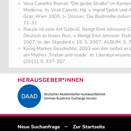
Veza Canettis Roman "Die gelbe Straße" im Kontext
Moderne. In: Veza Canetti. Hg. v. Ingrid Spörk und
Graz, Wien 2005. (= Dossier. Die Buchreihe österre
11-31
Poesie ist eine Art Gebrüll. Bengt Emil Johnsons G
Deutsch zu lesen. Rez,. v. Bengt Emil Johnson: Elch
2007. In: der Standard v. 19. 5. 2007, ALBUM, S. 
König Markes Geschichte, 2003 von ihm selbst erzä
am Mythos ‚Tristan und Isolde’. In: Literaturwissen
(2011), S. 337-357
HERAUSGEBER*INNEN
–
Neue Suchanfrage
Zur Startseite