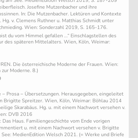
ng am See: MedienEdition Welsch 2019, S. 187-209
eiberfleisch. Josefine Mutzenbacher und ihre
nossinnen. In: Die Mutzenbacher. Lektüren und Kontexte
 Hg. v. Clemens Ruthner u. Matthias Schmidt unter
 Schmieding. Wien: Sonderzahl 2019, S. 165-176.
ist du vom Himmel gefallen ...“ Einschlagstellen des
tur des späteren Mittelalters. Wien, Köln, Weimar:
EN. Die österreichische Moderne der Frauen. Wien:
 zur Moderne. 8.)
9
e − Prosa − Übersetzungen. Herausgegeben, eingeleitet
 Brigitte Spreitzer. Wien, Köln, Weimar: Böhlau 2014
heilige Skarabäus. Hg. u. mit einem Nachwort versehen v.
Wien: DVB 2016
 Das Haus. Familiengeschichte vom Ende vorigen
ommentiert u. mit einem Nachwort versehen v. Brigitte
m See: MedienEdition Welsch 2021. (= Werke und Briefe