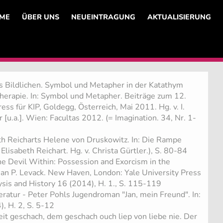
ME
ÜBER UNS
NEUEINTRAGUNG
AKTUALISIERUNG
es Bildlichen. Symbol und Metapher in der Katathym
herapie. In: Symbol und Metapher. Beiträge zum 12.
ess für KIP, Goldegg, Österreich, Mai 2011. Hg. v. I.
[u.a.]. Wien: Facultas 2012. (= Imagination. 34, Nr. 1-
th Reicharts Helene von Druskowitz. In: Die Rampe
 Elisabeth Reichart. Hg. v. Christa Gürtler.), S. 80-84
he Devil Within: Possession and Exorcism in the
ian P. Levack. New Haven, London: Yale University Press
ysis and History 16 (2014), H. 1., S. 115-119
eratur - Peter Pohls Jugendroman "Jan, mein Freund". In:
, H. 2, S. 5-12
it geschach, dem geschach ouch liep von liebe nie. Der