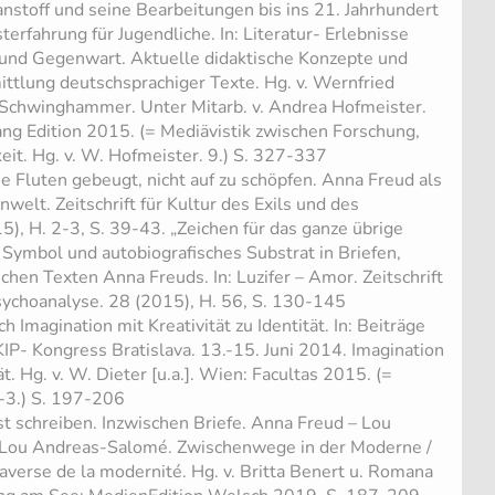
tanstoff und seine Bearbeitungen bis ins 21. Jahrhundert
erfahrung für Jugendliche. In: Literatur- Erlebnisse
 und Gegenwart. Aktuelle didaktische Konzepte und
ittlung deutschsprachiger Texte. Hg. v. Wernfried
 Schwinghammer. Unter Mitarb. v. Andrea Hofmeister.
ang Edition 2015. (= Mediävistik zwischen Forschung,
eit. Hg. v. W. Hofmeister. 9.) S. 327-337
ie Fluten gebeugt, nicht auf zu schöpfen. Anna Freud als
nwelt. Zeitschrift für Kultur des Exils und des
), H. 2-3, S. 39-43. „Zeichen für das ganze übrige
 Symbol und autobiografisches Substrat in Briefen,
chen Texten Anna Freuds. In: Luzifer – Amor. Zeitschrift
sychoanalyse. 28 (2015), H. 56, S. 130-145
ch Imagination mit Kreativität zu Identität. In: Beiträge
IP- Kongress Bratislava. 13.-15. Juni 2014. Imagination
tät. Hg. v. W. Dieter [u.a.]. Wien: Facultas 2015. (=
2-3.) S. 197-206
ast schreiben. Inzwischen Briefe. Anna Freud – Lou
 Lou Andreas-Salomé. Zwischenwege in der Moderne /
averse de la modernité. Hg. v. Britta Benert u. Romana