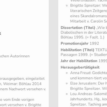
Weiershausen. Tachi
Brigitte Spreitzer: W
literarischen Zeitge
eines Skandalromans.
Mitarbeit v. Carolin
Dissertation (Titel)
„Wie b
Diabolischen in der Litera
t
Böhlau 1995. (= Fazit. 1.)
Promotionsjahr
1992
Habilitation (Titel)
TEXTUR
Passagen 1999. (= Studien
ischen Autorinnen
Jahr der Habilitation
199
Herausgebertätigkeit
Anna Freud: Gedicht
und kommen-tiert von
erausgegeben, eingeleitet
Else Jerusalem: Der 
ln, Weimar: Böhlau 2014
Brigitte Spreitzer. 
 einem Nachwort versehen v.
Lou Andreas-Salomé:
Jahrhunderts. Hg., k
te vom Ende vorigen
Spreitzer. Taching a
ort versehen v. Brigitte