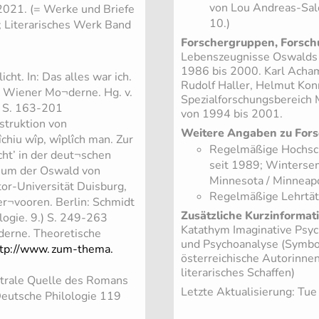
von Lou Andreas-Sal
2021. (= Werke und Briefe
10.)
 Literarisches Werk Band
Forschergruppen, Forsch
Lebenszeugnisse Oswalds 
1986 bis 2000. Karl Acham,
cht. In: Das alles war ich.
Rudolf Haller, Helmut Kon
er Wiener Mo¬derne. Hg. v.
Spezialforschungsbereich
, S. 163-201
von 1994 bis 2001.
struktion von
Weitere Angaben zu Fors
îchiu wîp, wîplîch man. Zur
Regelmäßige Hochsch
cht’ in der deut¬schen
seit 1989; Wintersem
quium der Oswald von
Minnesota / Minneapo
or-Universität Duisburg,
Regelmäßige Lehrtät
er¬vooren. Berlin: Schmidt
Zusätzliche Kurzinformat
ologie. 9.) S. 249-263
Katathym Imaginative Psych
oderne. Theoretische
und Psychoanalyse (Symbol
tp://www.
zum-thema.
österreichische Autorinne
literarisches Schaffen)
ntrale Quelle des Romans
Letzte Aktualisierung: Tu
 Deutsche Philologie 119