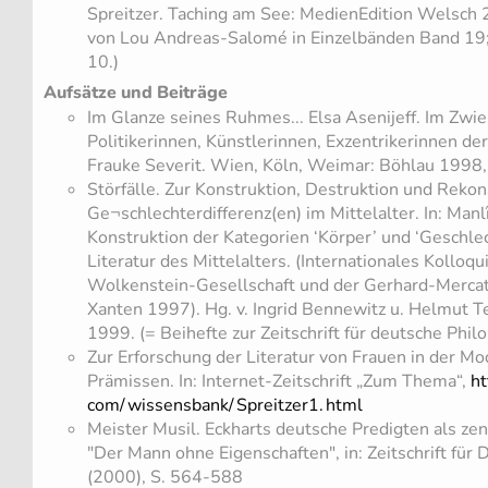
Spreitzer. Taching am See: MedienEdition Welsch 
von Lou Andreas-Salomé in Einzelbänden Band 19;
10.)
Aufsätze und Beiträge
Im Glanze seines Ruhmes... Elsa Asenijeff. Im Zwieli
Politikerinnen, Künstlerinnen, Exzentrikerinnen d
Frauke Severit. Wien, Köln, Weimar: Böhlau 1998
Störfälle. Zur Konstruktion, Destruktion und Rekon
Ge¬schlechterdifferenz(en) im Mittelalter. In: Manl
Konstruktion der Kategorien ‘Körper’ und ‘Geschle
Literatur des Mittelalters. (Internationales Kollo
Wolkenstein-Gesellschaft und der Gerhard-Mercat
Xanten 1997). Hg. v. Ingrid Bennewitz u. Helmut T
1999. (= Beihefte zur Zeitschrift für deutsche Phil
Zur Erforschung der Literatur von Frauen in der M
Prämissen. In: Internet-Zeitschrift „Zum Thema“,
ht
com/
wissensbank/
Spreitzer1.
html
Meister Musil. Eckharts deutsche Predigten als ze
"Der Mann ohne Eigenschaften", in: Zeitschrift für
(2000), S. 564-588