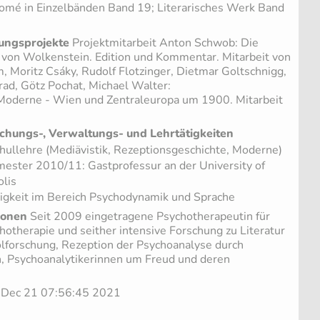
omé in Einzelbänden Band 19; Literarisches Werk Band
ungsprojekte
Projektmitarbeit Anton Schwob: Die
von Wolkenstein. Edition und Kommentar. Mitarbeit von
 Moritz Csáky, Rudolf Flotzinger, Dietmar Goltschnigg,
rad, Götz Pochat, Michael Walter:
 Moderne - Wien und Zentraleuropa um 1900. Mitarbeit
chungs-, Verwaltungs- und Lehrtätigkeiten
ullehre (Mediävistik, Rezeptionsgeschichte, Moderne)
ester 2010/11: Gastprofessur an der University of
lis
igkeit im Bereich Psychodynamik und Sprache
ionen
Seit 2009 eingetragene Psychotherapeutin für
otherapie und seither intensive Forschung zu Literatur
forschung, Rezeption der Psychoanalyse durch
n, Psychoanalytikerinnen um Freud und deren
e Dec 21 07:56:45 2021