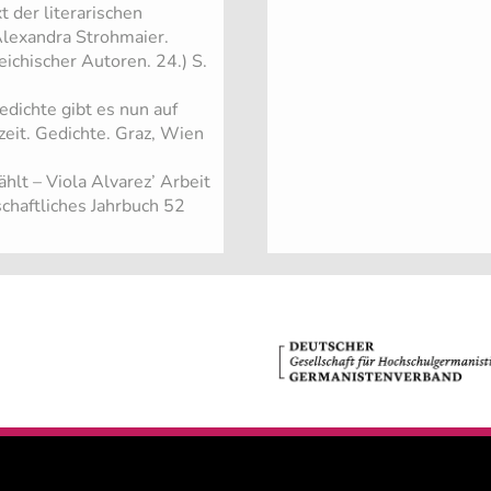
 der literarischen
 Alexandra Strohmaier.
ichischer Autoren. 24.) S.
edichte gibt es nun auf
zeit. Gedichte. Graz, Wien
7
hlt – Viola Alvarez’ Arbeit
schaftliches Jahrbuch 52