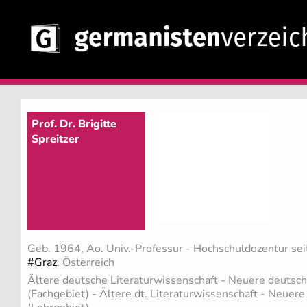
Prof. Dr. Brigitte
Spreitzer
Geb. 1964, Ao. Univ.-Professur - Hochschuldozentur sei
#Graz
, Österreich
Ältere deutsche Literaturwissenschaft - Neuere deutsch
(Fachgebiet)
- Ältere dt. Literaturwissenschaft - Neuere