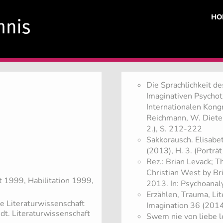
HO
Die Sprachlichkeit d
Imaginativen Psychot
Internationalen Kongr
Reichmann, W. Dieter 
2.), S. 212-222
Sakkorausch. Elisabe
(2013), H. 3. (Porträt
Rez.: Brian Levack; T
Christian West by Br
t 1999, Habilitation 1999,
2013. In: Psychoanal
Erzählen, Trauma, Lit
e Literaturwissenschaft
Imagination 36 (2014)
 dt. Literaturwissenschaft
Swem nie von liebe le