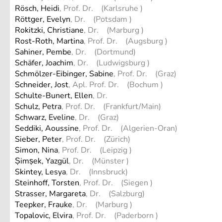
Rösch, Heidi
, Prof. Dr. (Karlsruhe )
Röttger, Evelyn
, Dr. (Potsdam )
Rokitzki, Christiane
, Dr. (Marburg )
Rost-Roth, Martina
, Prof. Dr. (Augsburg )
Sahiner, Pembe
, Dr. (Dortmund)
Schäfer, Joachim
, Dr. (Ludwigsburg )
Schmölzer-Eibinger, Sabine
, Prof. Dr. (Graz)
Schneider, Jost
, Apl. Prof. Dr. (Bochum )
Schulte-Bunert, Ellen
, Dr.
Schulz, Petra
, Prof. Dr. (Frankfurt/Main)
Schwarz, Eveline
, Dr. (Graz)
Seddiki, Aoussine
, Prof. Dr. (Algerien-Oran)
Sieber, Peter
, Prof. Dr. (Zürich)
Simon, Nina
, Prof. Dr. (Leipzig )
Șimșek, Yazgül
, Dr. (Münster )
Skintey, Lesya
, Dr. (Innsbruck)
Steinhoff, Torsten
, Prof. Dr. (Siegen )
Strasser, Margareta
, Dr. (Salzburg)
Teepker, Frauke
, Dr. (Marburg )
Topalovic, Elvira
, Prof. Dr. (Paderborn )