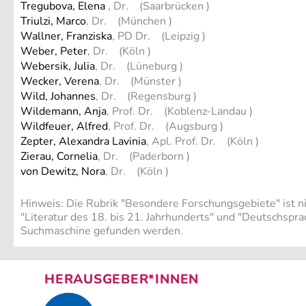
Tregubova, Elena
, Dr. (Saarbrücken )
Triulzi, Marco
, Dr. (München )
Wallner, Franziska
, PD Dr. (Leipzig )
Weber, Peter
, Dr. (Köln )
Webersik, Julia
, Dr. (Lüneburg )
Wecker, Verena
, Dr. (Münster )
Wild, Johannes
, Dr. (Regensburg )
Wildemann, Anja
, Prof. Dr. (Koblenz-Landau )
Wildfeuer, Alfred
, Prof. Dr. (Augsburg )
Zepter, Alexandra Lavinia
, Apl. Prof. Dr. (Köln )
Zierau, Cornelia
, Dr. (Paderborn )
von Dewitz, Nora
, Dr. (Köln )
Hinweis: Die Rubrik "Besondere Forschungsgebiete" ist nich
"Literatur des 18. bis 21. Jahrhunderts" und "Deutschspr
Suchmaschine gefunden werden.
HERAUSGEBER*INNEN