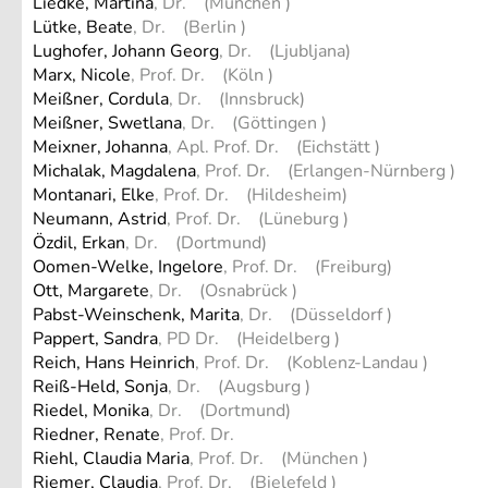
Liedke, Martina
, Dr. (München )
Lütke, Beate
, Dr. (Berlin )
Lughofer, Johann Georg
, Dr. (Ljubljana)
Marx, Nicole
, Prof. Dr. (Köln )
Meißner, Cordula
, Dr. (Innsbruck)
Meißner, Swetlana
, Dr. (Göttingen )
Meixner, Johanna
, Apl. Prof. Dr. (Eichstätt )
Michalak, Magdalena
, Prof. Dr. (Erlangen-Nürnberg )
Montanari, Elke
, Prof. Dr. (Hildesheim)
Neumann, Astrid
, Prof. Dr. (Lüneburg )
Özdil, Erkan
, Dr. (Dortmund)
Oomen-Welke, Ingelore
, Prof. Dr. (Freiburg)
Ott, Margarete
, Dr. (Osnabrück )
Pabst-Weinschenk, Marita
, Dr. (Düsseldorf )
Pappert, Sandra
, PD Dr. (Heidelberg )
Reich, Hans Heinrich
, Prof. Dr. (Koblenz-Landau )
Reiß-Held, Sonja
, Dr. (Augsburg )
Riedel, Monika
, Dr. (Dortmund)
Riedner, Renate
, Prof. Dr.
Riehl, Claudia Maria
, Prof. Dr. (München )
Riemer, Claudia
, Prof. Dr. (Bielefeld )