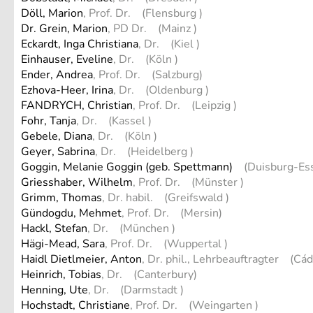
Döll, Marion
, Prof. Dr. (Flensburg )
Dr. Grein, Marion
, PD Dr. (Mainz )
Eckardt, Inga Christiana
, Dr. (Kiel )
Einhauser, Eveline
, Dr. (Köln )
Ender, Andrea
, Prof. Dr. (Salzburg)
Ezhova-Heer, Irina
, Dr. (Oldenburg )
FANDRYCH, Christian
, Prof. Dr. (Leipzig )
Fohr, Tanja
, Dr. (Kassel )
Gebele, Diana
, Dr. (Köln )
Geyer, Sabrina
, Dr. (Heidelberg )
Goggin, Melanie Goggin (geb. Spettmann)
(Duisburg-Ess
Griesshaber, Wilhelm
, Prof. Dr. (Münster )
Grimm, Thomas
, Dr. habil. (Greifswald )
Gündogdu, Mehmet
, Prof. Dr. (Mersin)
Hackl, Stefan
, Dr. (München )
Hägi-Mead, Sara
, Prof. Dr. (Wuppertal )
Haidl Dietlmeier, Anton
, Dr. phil., Lehrbeauftragter (Cád
Heinrich, Tobias
, Dr. (Canterbury)
Henning, Ute
, Dr. (Darmstadt )
Hochstadt, Christiane
, Prof. Dr. (Weingarten )