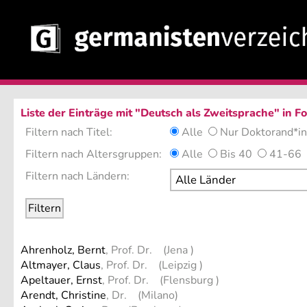
Liste der Einträge mit "Deutsch als Zweitsprache" in 
Filtern nach Titel:
Alle
Nur Doktorand*i
Filtern nach Altersgruppen:
Alle
Bis 40
41-66
Filtern nach Ländern:
Ahrenholz, Bernt
, Prof. Dr. (Jena )
Altmayer, Claus
, Prof. Dr. (Leipzig )
Apeltauer, Ernst
, Prof. Dr. (Flensburg )
Arendt, Christine
, Dr. (Milano)