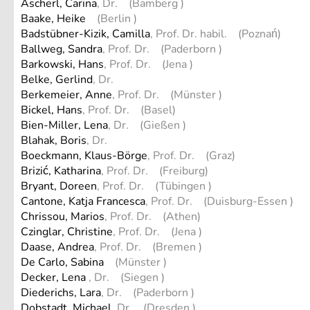
Ascherl, Carina
, Dr. (Bamberg )
Baake, Heike
(Berlin )
Badstübner-Kizik, Camilla
, Prof. Dr. habil. (Poznań)
Ballweg, Sandra
, Prof. Dr. (Paderborn )
Barkowski, Hans
, Prof. Dr. (Jena )
Belke, Gerlind
, Dr.
Berkemeier, Anne
, Prof. Dr. (Münster )
Bickel, Hans
, Prof. Dr. (Basel)
Bien-Miller, Lena
, Dr. (Gießen )
Blahak, Boris
, Dr.
Boeckmann, Klaus-Börge
, Prof. Dr. (Graz)
Brizić, Katharina
, Prof. Dr. (Freiburg)
Bryant, Doreen
, Prof. Dr. (Tübingen )
Cantone, Katja Francesca
, Prof. Dr. (Duisburg-Essen )
Chrissou, Marios
, Prof. Dr. (Athen)
Czinglar, Christine
, Prof. Dr. (Jena )
Daase, Andrea
, Prof. Dr. (Bremen )
De Carlo, Sabina
(Münster )
Decker, Lena
, Dr. (Siegen )
Diederichs, Lara
, Dr. (Paderborn )
Dobstadt, Michael
, Dr. (Dresden )