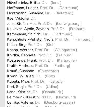
Hövelbrinks, Britta
, Dr. (Jena )
Hoffmann, Ludger
, Prof. Dr. (Dortmund)
Horstmann, Susanne
, Dr. (Bielefeld )
Ilse, Viktoria
, Dr.
Jeuk, Stefan
, Apl. Prof. Dr. (Ludwigsburg )
Kalkavan-Aydin, Zeynep
, Prof. Dr. (Freiburg)
Kameyama, Shinichi
, Dr. (Dortmund)
Kerschhofer-Puhalo, Nadja
, Prof. Dr. (Hamburg )
Kilian, Jörg
, Prof. Dr. (Kiel )
Knapp, Werner
, Prof. Dr. (Weingarten )
Kniffka, Gabriele
, Prof. Dr. (Freiburg)
Kostrzewa, Frank
, Prof. Dr. (Karlsruhe )
Krafft, Andreas
, Prof. Dr. (Freiburg)
Krauß, Susanne
(Colchester)
Krenn, Wilfried
, Dr. (Graz)
Kupetz, Maxi
, Prof. Dr. (Leipzig )
Kuri, Sonja
, Prof. Dr. (Udine)
Lang, Kristine
, Dr. (Osnabrück )
Leimbrink, Kerstin
, PD Dr. (Dortmund)
Lemke, Valerie
, Dr. (Duisburg-Essen )