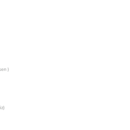
en )
iz)