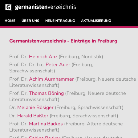
HOME
ÜBER UNS
NEUEINTRAGUNG
AKTUALISIERUNG
Germanistenverzeichnis - Einträge in Freiburg
Prof. Dr.
Heinrich Anz
(Freiburg, Nordistik)
Prof. Dr. Dr. h.c.
Peter Auer
(Freiburg,
Sprachwissenschaft)
Prof. Dr.
Achim Aurnhammer
(Freiburg, Neuere deutsche
Literaturwissenschaft)
Prof. Dr.
Thomas Böning
(Freiburg, Neuere deutsche
Literaturwissenschaft)
Dr.
Melanie Bösiger
(Freiburg, Sprachwissenschaft)
Dr.
Harald Baßler
(Freiburg, Sprachwissenschaft)
Prof. Dr.
Martina Backes
(Freiburg, Ältere deutsche
Literaturwissenschaft)