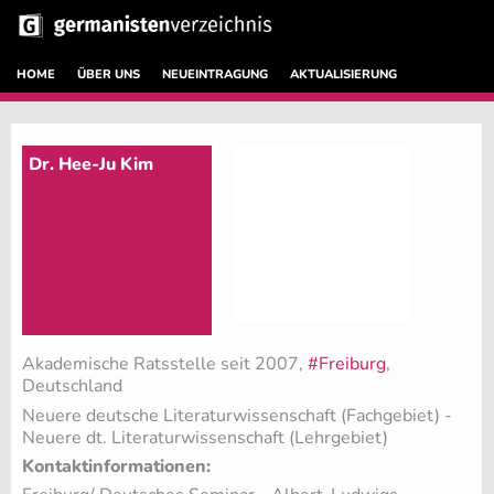
HOME
ÜBER UNS
NEUEINTRAGUNG
AKTUALISIERUNG
Dr. Hee-Ju Kim
Akademische Ratsstelle seit 2007,
#Freiburg
,
Deutschland
Neuere deutsche Literaturwissenschaft (Fachgebiet)
-
Neuere dt. Literaturwissenschaft (Lehrgebiet)
Kontaktinformationen: