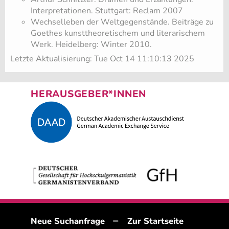
Interpretationen. Stuttgart: Reclam 2007
Wechselleben der Weltgegenstände. Beiträge zu
Goethes kunsttheoretischem und literarischem
Werk. Heidelberg: Winter 2010.
Letzte Aktualisierung: Tue Oct 14 11:10:13 2025
HERAUSGEBER*INNEN
–
Neue Suchanfrage
Zur Startseite