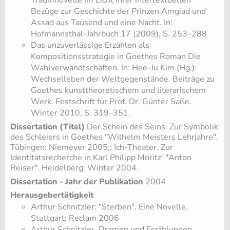
Traumnovelle im Licht ihrer intertextuellen
Bezüge zur Geschichte der Prinzen Amgiad und
Assad aus Tausend und eine Nacht. In:
Hofmannsthal-Jahrbuch 17 (2009), S. 253–288
Das unzuverlässige Erzählen als
Kompositionsstrategie in Goethes Roman Die
Wahlverwandtschaften. In: Hee-Ju Kim (Hg.):
Wechselleben der Weltgegenstände. Beiträge zu
Goethes kunsttheoretischem und literarischem
Werk. Festschrift für Prof. Dr. Günter Saße.
Winter 2010, S. 319–351.
Dissertation (Titel)
Der Schein des Seins. Zur Symbolik
des Schleiers in Goethes "Wilhelm Meisters Lehrjahre".
Tübingen: Niemeyer 2005;; Ich-Theater. Zur
Identitätsrecherche in Karl Philipp Moritz' "Anton
Reiser". Heidelberg: Winter 2004.
Dissertation - Jahr der Publikation
2004
Herausgebertätigkeit
Arthur Schnitzler: "Sterben". Eine Novelle.
Stuttgart: Reclam 2006
Arthur Schnitzler. Dramen und Erzählungen.