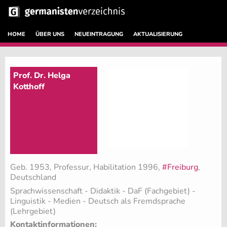
HOME
ÜBER UNS
NEUEINTRAGUNG
AKTUALISIERUNG
Prof. Dr. Helga
Kotthoff
Geb. 1953, Professur, Habilitation 1996,
#Freiburg
,
Deutschland
Sprachwissenschaft - Didaktik - DaF (Fachgebiet)
-
Linguistik - Medien - Deutsch als Fremdsprache
(Lehrgebiet)
Kontaktinformationen: