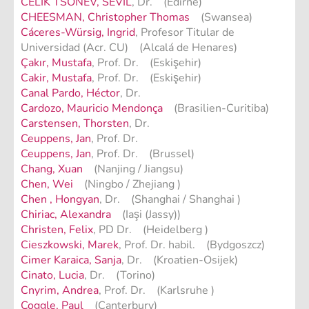
CELIK TSONEV, SEVIL
, Dr. (Edirne)
CHEESMAN, Christopher Thomas
(Swansea)
Cáceres-Würsig, Ingrid
, Profesor Titular de
Universidad (Acr. CU) (Alcalá de Henares)
Çakır, Mustafa
, Prof. Dr. (Eskişehir)
Cakir, Mustafa
, Prof. Dr. (Eskişehir)
Canal Pardo, Héctor
, Dr.
Cardozo, Mauricio Mendonça
(Brasilien-Curitiba)
Carstensen, Thorsten
, Dr.
Ceuppens, Jan
, Prof. Dr.
Ceuppens, Jan
, Prof. Dr. (Brussel)
Chang, Xuan
(Nanjing / Jiangsu)
Chen, Wei
(Ningbo / Zhejiang )
Chen , Hongyan
, Dr. (Shanghai / Shanghai )
Chiriac, Alexandra
(Iaşi (Jassy))
Christen, Felix
, PD Dr. (Heidelberg )
Cieszkowski, Marek
, Prof. Dr. habil. (Bydgoszcz)
Cimer Karaica, Sanja
, Dr. (Kroatien-Osijek)
Cinato, Lucia
, Dr. (Torino)
Cnyrim, Andrea
, Prof. Dr. (Karlsruhe )
Coggle, Paul
(Canterbury)