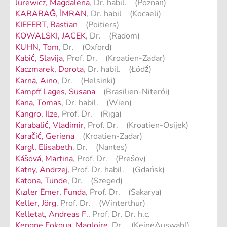
Jurewicz, Magdalena
, Dr. habil. (Poznań)
KARABAĞ, İMRAN
, Dr. habil (Kocaeli)
KIEFERT, Bastian
(Poitiers)
KOWALSKI, JACEK
, Dr. (Radom)
KUHN, Tom
, Dr. (Oxford)
Kabić, Slavija
, Prof. Dr. (Kroatien-Zadar)
Kaczmarek, Dorota
, Dr. habil. (Łódź)
Kärnä, Aino
, Dr. (Helsinki)
Kampff Lages, Susana
(Brasilien-Niterói)
Kana, Tomas
, Dr. habil. (Wien)
Kangro, Ilze
, Prof. Dr. (Rīga)
Karabalić, Vladimir
, Prof. Dr. (Kroatien-Osijek)
Karačić, Geriena
(Kroatien-Zadar)
Kargl, Elisabeth
, Dr. (Nantes)
Kášová, Martina
, Prof. Dr. (Prešov)
Katny, Andrzej
, Prof. Dr. habil. (Gdańsk)
Katona, Tünde
, Dr. (Szeged)
Kızıler Emer, Funda
, Prof. Dr. (Sakarya)
Keller, Jörg
, Prof. Dr. (Winterthur)
Kelletat, Andreas F.
, Prof. Dr. Dr. h.c.
Kengne Fokoua, Magloire
, Dr. (KeineAuswahl)