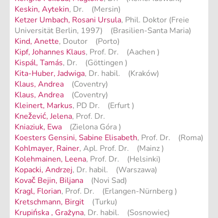
Keskin, Aytekin
, Dr. (Mersin)
Ketzer Umbach, Rosani Ursula
, Phil. Doktor (Freie
Universität Berlin, 1997) (Brasilien-Santa Maria)
Kind, Anette
, Doutor (Porto)
Kipf, Johannes Klaus
, Prof. Dr. (Aachen )
Kispál, Tamás
, Dr. (Göttingen )
Kita-Huber, Jadwiga
, Dr. habil. (Kraków)
Klaus, Andrea
(Coventry)
Klaus, Andrea
(Coventry)
Kleinert, Markus
, PD Dr. (Erfurt )
Knežević, Jelena
, Prof. Dr.
Kniaziuk, Ewa
(Zielona Góra )
Koesters Gensini, Sabine Elisabeth
, Prof. Dr. (Roma)
Kohlmayer, Rainer
, Apl. Prof. Dr. (Mainz )
Kolehmainen, Leena
, Prof. Dr. (Helsinki)
Kopacki, Andrzej
, Dr. habil. (Warszawa)
Kovač Bejin, Biljana
(Novi Sad)
Kragl, Florian
, Prof. Dr. (Erlangen-Nürnberg )
Kretschmann, Birgit
(Turku)
Krupińska , Grażyna
, Dr. habil. (Sosnowiec)