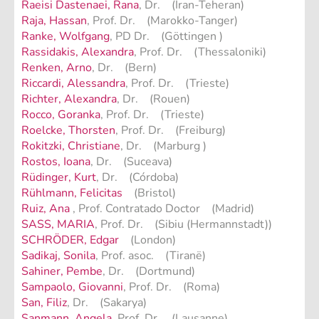
Raeisi Dastenaei, Rana
, Dr. (Iran-Teheran)
Raja, Hassan
, Prof. Dr. (Marokko-Tanger)
Ranke, Wolfgang
, PD Dr. (Göttingen )
Rassidakis, Alexandra
, Prof. Dr. (Thessaloniki)
Renken, Arno
, Dr. (Bern)
Riccardi, Alessandra
, Prof. Dr. (Trieste)
Richter, Alexandra
, Dr. (Rouen)
Rocco, Goranka
, Prof. Dr. (Trieste)
Roelcke, Thorsten
, Prof. Dr. (Freiburg)
Rokitzki, Christiane
, Dr. (Marburg )
Rostos, Ioana
, Dr. (Suceava)
Rüdinger, Kurt
, Dr. (Córdoba)
Rühlmann, Felicitas
(Bristol)
Ruiz, Ana
, Prof. Contratado Doctor (Madrid)
SASS, MARIA
, Prof. Dr. (Sibiu (Hermannstadt))
SCHRÖDER, Edgar
(London)
Sadikaj, Sonila
, Prof. asoc. (Tiranë)
Sahiner, Pembe
, Dr. (Dortmund)
Sampaolo, Giovanni
, Prof. Dr. (Roma)
San, Filiz
, Dr. (Sakarya)
Sanmann, Angela
, Prof. Dr. (Lausanne)