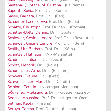
Santana-Quintana, M. Cristina
(La Palmas)
Saporiti, Sonia
, Prof. Dr. (Roma)
Sasse, Barbara
, Prof. Dr. (Bari)
Schaeffer-Lacroix, Eva
, Prof. Dr. (Paris)
Schatte, Christoph
, Prof. Dr. hab. (Poznań)
Scheller-Boltz, Dennis
, Dr. (Opole )
Schiewer, Gesine Lenore
, Prof. Dr. (Bayreuth )
Schiewer, Gesine Lenore
, Prof. Dr. (Bern)
Schilly, Ute Barbara
, Prof. Dr. (Köln )
Schnitzer, Nathalie
(Aix-Marseille)
Schöneich, Juliane
, Dr. (Vechta )
Schott, Hendrik
, Dr. (Köln )
Schumacher, Arne
, Dr. (Bochum )
Schwarz, Eveline
, Dr. (Graz)
Schweissinger, Marc
, Dr. (Cardiff)
Scipioni, Carolin
(Nicaragua-Managua)
Ščukanec, Aleksandra
, Dr. (Kroatien-Zagreb)
Seddiki, Aoussine
, Prof. Dr. (Algerien-Oran)
Selman, Keola
(Tiranë)
Seruya, Teresa
, Prof. Doutor (Lisboa)