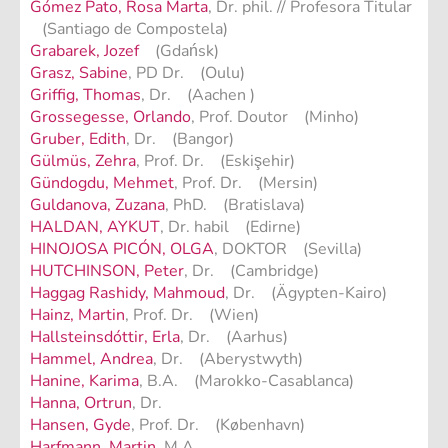
Gómez Pato, Rosa Marta
, Dr. phil. // Profesora Titular
(Santiago de Compostela)
Grabarek, Jozef
(Gdańsk)
Grasz, Sabine
, PD Dr. (Oulu)
Griffig, Thomas
, Dr. (Aachen )
Grossegesse, Orlando
, Prof. Doutor (Minho)
Gruber, Edith
, Dr. (Bangor)
Gülmüs, Zehra
, Prof. Dr. (Eskişehir)
Gündogdu, Mehmet
, Prof. Dr. (Mersin)
Guldanova, Zuzana
, PhD. (Bratislava)
HALDAN, AYKUT
, Dr. habil (Edirne)
HINOJOSA PICÓN, OLGA
, DOKTOR (Sevilla)
HUTCHINSON, Peter
, Dr. (Cambridge)
Haggag Rashidy, Mahmoud
, Dr. (Ägypten-Kairo)
Hainz, Martin
, Prof. Dr. (Wien)
Hallsteinsdóttir, Erla
, Dr. (Aarhus)
Hammel, Andrea
, Dr. (Aberystwyth)
Hanine, Karima
, B.A. (Marokko-Casablanca)
Hanna, Ortrun
, Dr.
Hansen, Gyde
, Prof. Dr. (København)
Harfmann, Martin
, M.A.