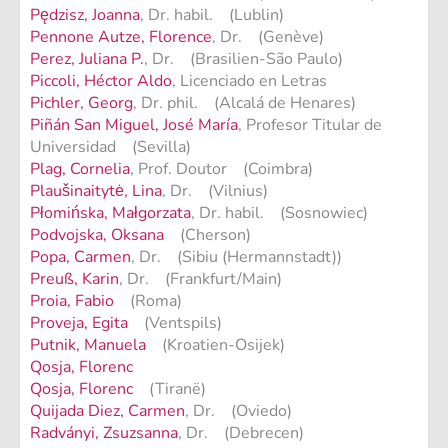
Pędzisz, Joanna
, Dr. habil. (Lublin)
Pennone Autze, Florence
, Dr. (Genève)
Perez, Juliana P.
, Dr. (Brasilien-São Paulo)
Piccoli, Héctor Aldo
, Licenciado en Letras
Pichler, Georg
, Dr. phil. (Alcalá de Henares)
Piñán San Miguel, José María
, Profesor Titular de
Universidad (Sevilla)
Plag, Cornelia
, Prof. Doutor (Coimbra)
Plaušinaitytė, Lina
, Dr. (Vilnius)
Płomińska, Małgorzata
, Dr. habil. (Sosnowiec)
Podvojska, Oksana
(Cherson)
Popa, Carmen
, Dr. (Sibiu (Hermannstadt))
Preuß, Karin
, Dr. (Frankfurt/Main)
Proia, Fabio
(Roma)
Proveja, Egita
(Ventspils)
Putnik, Manuela
(Kroatien-Osijek)
Qosja, Florenc
Qosja, Florenc
(Tiranë)
Quijada Diez, Carmen
, Dr. (Oviedo)
Radványi, Zsuzsanna
, Dr. (Debrecen)