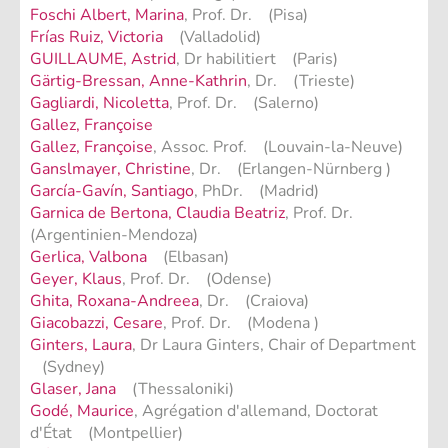
Foschi Albert, Marina
, Prof. Dr. (Pisa)
Frías Ruiz, Victoria
(Valladolid)
GUILLAUME, Astrid
, Dr habilitiert (Paris)
Gärtig-Bressan, Anne-Kathrin
, Dr. (Trieste)
Gagliardi, Nicoletta
, Prof. Dr. (Salerno)
Gallez, Françoise
Gallez, Françoise
, Assoc. Prof. (Louvain-la-Neuve)
Ganslmayer, Christine
, Dr. (Erlangen-Nürnberg )
García-Gavín, Santiago
, PhDr. (Madrid)
Garnica de Bertona, Claudia Beatriz
, Prof. Dr.
(Argentinien-Mendoza)
Gerlica, Valbona
(Elbasan)
Geyer, Klaus
, Prof. Dr. (Odense)
Ghita, Roxana-Andreea
, Dr. (Craiova)
Giacobazzi, Cesare
, Prof. Dr. (Modena )
Ginters, Laura
, Dr Laura Ginters, Chair of Department
(Sydney)
Glaser, Jana
(Thessaloniki)
Godé, Maurice
, Agrégation d'allemand, Doctorat
d'État (Montpellier)