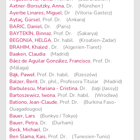
Axtner-Borsutzky, Anna
, Dr. (München )
Ayerbe Linares, Miguel
, Dr (Vitoria-Gasteiz)
Aytaç, Gürsel
, Prof. Dr. (Ankara)
BARIC, Daniel
, Dr. (Paris)
BAYTEKİN, Binnaz
, Prof. Dr. (Sakarya)
BEGONJA, HELGA
, Dr. habil. (Kroatien-Zadar)
BRAHIM, Khaled
, Dr. (Algerien-Tiaret)
Baaken, Claudia
(Madrid)
Báez de Aguilar González, Francisco
, Prof. Dr.
(Málaga)
Bąk, Paweł
, Prof. Dr. habil. (Rzeszów)
Balzer, Berit
, Dr. phil., Profesora Titular (Madrid)
Barbulescu, Mariana - Cristina
, Dr. (Iaşi (Jassy))
Bartoszewicz, Iwona
, Prof. Dr. habil. (Wrocław)
Bationo, Jean-Claude
, Prof. Dr. (Burkina Faso-
Ouagadougou)
Bauer, Lars
(Bunkyo / Tokyo)
Bauer, Petra
, Dr. (Durham)
Beck, Michael
, Dr.
Ben Slama, Kais
, Prof. Dr. (Tunesien-Tunis)