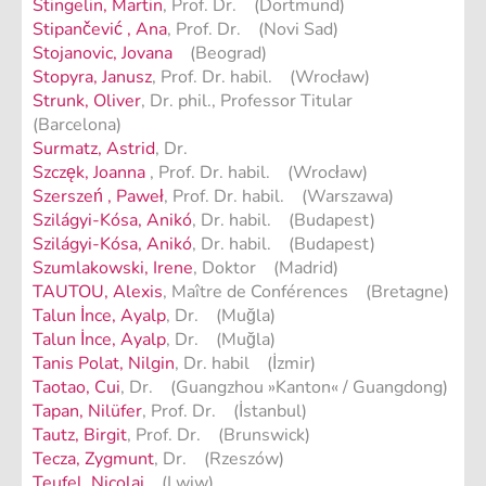
Stingelin, Martin
, Prof. Dr. (Dortmund)
Stipančević , Ana
, Prof. Dr. (Novi Sad)
Stojanovic, Jovana
(Beograd)
Stopyra, Janusz
, Prof. Dr. habil. (Wrocław)
Strunk, Oliver
, Dr. phil., Professor Titular
(Barcelona)
Surmatz, Astrid
, Dr.
Szczęk, Joanna
, Prof. Dr. habil. (Wrocław)
Szerszeń , Paweł
, Prof. Dr. habil. (Warszawa)
Szilágyi-Kósa, Anikó
, Dr. habil. (Budapest)
Szilágyi-Kósa, Anikó
, Dr. habil. (Budapest)
Szumlakowski, Irene
, Doktor (Madrid)
TAUTOU, Alexis
, Maître de Conférences (Bretagne)
Talun İnce, Ayalp
, Dr. (Muğla)
Talun İnce, Ayalp
, Dr. (Muğla)
Tanis Polat, Nilgin
, Dr. habil (İzmir)
Taotao, Cui
, Dr. (Guangzhou »Kanton« / Guangdong)
Tapan, Nilüfer
, Prof. Dr. (İstanbul)
Tautz, Birgit
, Prof. Dr. (Brunswick)
Tecza, Zygmunt
, Dr. (Rzeszów)
Teufel, Nicolai
(Lwiw)