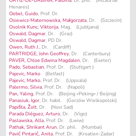
ORTIZ-DE-URBINA, Paloma
, Dr. phil. (Alcalá de
Henares)
Oebel, Guido
, Prof. Dr.
Osiewicz-Maternowska, Małgorzata
, Dr. (Szczecin)
Osolnik Kunc, Viktorija
, Mag. (Ljubljana)
Oswald, Dagmar
, Dr. (Graz)
Oswald, Dagmar
, PD Dr.
Owen, Ruth J.
, Dr. (Cardiff)
PARTRIDGE, John Geoffrey
, Dr. (Canterbury)
PAVER, Chloe Edwina Magdalen
, Dr. (Exeter)
Pado, Sebastian
, Prof. Dr. (Stuttgart )
Pajevic, Marko
(Belfast)
Pajevic, Marko
, Prof. Dr. (Uppsala)
Palermo, Silvia
, Prof. Dr. (Napoli)
Pan, Yaling
, Prof. Dr. (Beijing »Peking« / Beijing)
Panasiuk, Igor
, Dr. habil. (Gorzów Wielkopolski)
Papišta, Žolt
, Dr. (Novi Sad)
Parada Diéguez, Arturo
, Dr. (Vigo)
Paslawska, Alla
, Prof. Dr. (Lwiw)
Pathak, Shrikant Arun
, Dr. phil. (Mumbai)
Pavić Pintarić, Anita
, Prof. Dr. (Kroatien-Zadar)