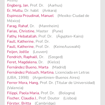
Assis)
Engberg, Jan
, Prof. Dr. (Aarhus)
Er, Mutlu
, Dr. habil (Ankara)
Espinoza Proudinat, Manuel
(Mexiko-Ciudad de
México)
Farag, Rahaf
, Dr. (Mannheim)
Farias, Christine
, Master (Pune)
Fathy, Hebatallah
, Prof. Dr. (Ägypten-Kairo)
Faull, Katherine
, Prof. Dr.
Faull, Katherine
, Prof. Dr. (KeineAuswahl)
Feijen, Joëlle
(Leuven)
Fendrich, Raphaël
, Dr. (Szeged)
Feret, Magdalena
, Dr. (Kielce)
Fernández Bueno, Marta
(Madrid)
Fernández Polcuch, Martina
, Licenciada en Letras
(UBA, 1998) (Argentinien-Buenos Aires)
Ferrer Mora, Hang
, Prof. Dr. (Titular de Universidad)
(Valencia)
Filippi, Paola Maria
, Prof. Dr. (Bologna)
Fischer, Claudia J.
, Prof. Doutor (Lisboa)
Förster, Britta
(Cambridge)