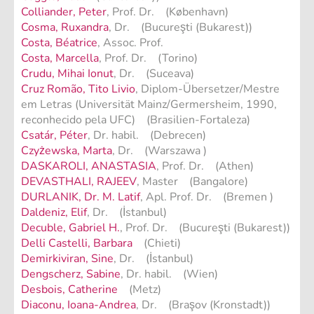
Colliander, Peter
, Prof. Dr. (København)
Cosma, Ruxandra
, Dr. (Bucureşti (Bukarest))
Costa, Béatrice
, Assoc. Prof.
Costa, Marcella
, Prof. Dr. (Torino)
Crudu, Mihai Ionut
, Dr. (Suceava)
Cruz Romão, Tito Livio
, Diplom-Übersetzer/Mestre
em Letras (Universität Mainz/Germersheim, 1990,
reconhecido pela UFC) (Brasilien-Fortaleza)
Csatár, Péter
, Dr. habil. (Debrecen)
Czyżewska, Marta
, Dr. (Warszawa )
DASKAROLI, ANASTASIA
, Prof. Dr. (Athen)
DEVASTHALI, RAJEEV
, Master (Bangalore)
DURLANIK, Dr. M. Latif
, Apl. Prof. Dr. (Bremen )
Daldeniz, Elif
, Dr. (İstanbul)
Decuble, Gabriel H.
, Prof. Dr. (Bucureşti (Bukarest))
Delli Castelli, Barbara
(Chieti)
Demirkiviran, Sine
, Dr. (İstanbul)
Dengscherz, Sabine
, Dr. habil. (Wien)
Desbois, Catherine
(Metz)
Diaconu, Ioana-Andrea
, Dr. (Braşov (Kronstadt))