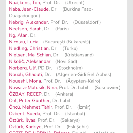
Naaijkens, Ton
, Prof. Dr. (Utrecht)
Naba, Jean-Claude
, Dr. (Burkina Faso-
Ouagadougou)
Nebrig, Alexander
, Prof. Dr. (Düsseldorf )
Neelsen, Sarah
, Dr. (Paris)
Ng, Alan
, Dr.
Nicolau, Lucia
(Bucureşti (Bukarest))
Niedling, Christian
, Dr. (Turku)
Nielsen, Maj Schian
, Dr. (Kristiansand)
Nikolić, Aleksandar
(Novi Sad)
Norberg, Ulf
, PD Dr. (Stockholm)
Nouali, Ghaouti
, Dr. (Algerien-Sidi Bel Abbes)
Noueshi, Mona
, Prof. Dr. (Ägypten-Kairo)
Nowara-Matusik, Nina
, Prof. Dr. habil. (Sosnowiec)
ÖZBAY, RECEP
, Dr. (Ankara)
Öhl, Peter Günther
, Dr. habil.
Öncü, Mehmet Tahir
, Prof. Dr. (İzmir)
Özbent, Sueda
, Prof. Dr. (İstanbul)
Öztürk, İlyas
, Prof. Dr. (Sakarya)
Öztürk, Kadriye
, Prof. Dr. (Eskişehir)