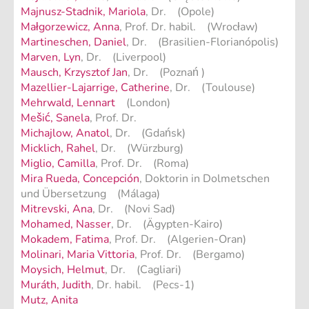
Majnusz-Stadnik, Mariola
, Dr. (Opole)
Małgorzewicz, Anna
, Prof. Dr. habil. (Wrocław)
Martineschen, Daniel
, Dr. (Brasilien-Florianópolis)
Marven, Lyn
, Dr. (Liverpool)
Mausch, Krzysztof Jan
, Dr. (Poznań )
Mazellier-Lajarrige, Catherine
, Dr. (Toulouse)
Mehrwald, Lennart
(London)
Mešić, Sanela
, Prof. Dr.
Michajlow, Anatol
, Dr. (Gdańsk)
Micklich, Rahel
, Dr. (Würzburg)
Miglio, Camilla
, Prof. Dr. (Roma)
Mira Rueda, Concepción
, Doktorin in Dolmetschen
und Übersetzung (Málaga)
Mitrevski, Ana
, Dr. (Novi Sad)
Mohamed, Nasser
, Dr. (Ägypten-Kairo)
Mokadem, Fatima
, Prof. Dr. (Algerien-Oran)
Molinari, Maria Vittoria
, Prof. Dr. (Bergamo)
Moysich, Helmut
, Dr. (Cagliari)
Muráth, Judith
, Dr. habil. (Pecs-1)
Mutz, Anita