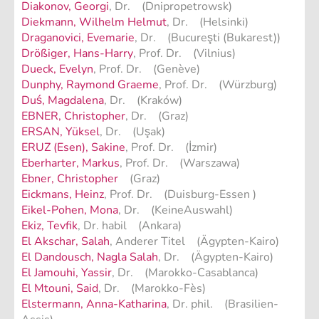
Diakonov, Georgi
, Dr. (Dnipropetrowsk)
Diekmann, Wilhelm Helmut
, Dr. (Helsinki)
Draganovici, Evemarie
, Dr. (Bucureşti (Bukarest))
Drößiger, Hans-Harry
, Prof. Dr. (Vilnius)
Dueck, Evelyn
, Prof. Dr. (Genève)
Dunphy, Raymond Graeme
, Prof. Dr. (Würzburg)
Duś, Magdalena
, Dr. (Kraków)
EBNER, Christopher
, Dr. (Graz)
ERSAN, Yüksel
, Dr. (Uşak)
ERUZ (Esen), Sakine
, Prof. Dr. (İzmir)
Eberharter, Markus
, Prof. Dr. (Warszawa)
Ebner, Christopher
(Graz)
Eickmans, Heinz
, Prof. Dr. (Duisburg-Essen )
Eikel-Pohen, Mona
, Dr. (KeineAuswahl)
Ekiz, Tevfik
, Dr. habil (Ankara)
El Akschar, Salah
, Anderer Titel (Ägypten-Kairo)
El Dandousch, Nagla Salah
, Dr. (Ägypten-Kairo)
El Jamouhi, Yassir
, Dr. (Marokko-Casablanca)
El Mtouni, Said
, Dr. (Marokko-Fès)
Elstermann, Anna-Katharina
, Dr. phil. (Brasilien-