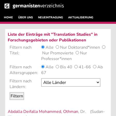
HOME
ÜBER UNS
NEUEINTRAGUNG
AKTUALISIERUNG
Liste der Einträge mit "Translation Studies" in
Forschungsgebieten oder Publikationen
Filtern nach
Alle
Nur Doktorand*innen
Titel:
Nur Promovierte
Nur
Professor*innen
Filtern nach
Alle
Bis 40
41-66
Ab
Altersgruppen:
67
Filtern nach
Ländern:
Abdalla Deifalla Mohammed, Othman
, Dr. (Sudan-