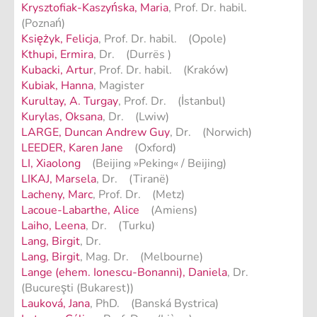
Krysztofiak-Kaszyńska, Maria
, Prof. Dr. habil.
(Poznań)
Księżyk, Felicja
, Prof. Dr. habil. (Opole)
Kthupi, Ermira
, Dr. (Durrës )
Kubacki, Artur
, Prof. Dr. habil. (Kraków)
Kubiak, Hanna
, Magister
Kurultay, A. Turgay
, Prof. Dr. (İstanbul)
Kurylas, Oksana
, Dr. (Lwiw)
LARGE, Duncan Andrew Guy
, Dr. (Norwich)
LEEDER, Karen Jane
(Oxford)
LI, Xiaolong
(Beijing »Peking« / Beijing)
LIKAJ, Marsela
, Dr. (Tiranë)
Lacheny, Marc
, Prof. Dr. (Metz)
Lacoue-Labarthe, Alice
(Amiens)
Laiho, Leena
, Dr. (Turku)
Lang, Birgit
, Dr.
Lang, Birgit
, Mag. Dr. (Melbourne)
Lange (ehem. Ionescu-Bonanni), Daniela
, Dr.
(Bucureşti (Bukarest))
Lauková, Jana
, PhD. (Banská Bystrica)