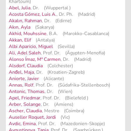
Khartoum)
Abel, Julia
, Dr. (Wuppertal )
Acosta Gómez, Luis A.
, Dr. Ph. (Madrid)
Akalın, Rahman
, Dr. (Edirne)
Akın, Ayla
(Sakarya)
Akhid, Mouhssine
, B.A. (Marokko-Casablanca)
Akkan, Elif
(Antalya)
Albi Aparicio, Miguel
(Sevilla)
Ali, Adel Saleh
, Prof. Dr. (Ägypten-Menofia)
Alonso Ímaz, Mª Carmen
, Dr. (Madrid)
Alsdorf, Claudia
(Colchester)
Anđel, Maja
, Dr. (Kroatien-Zagreb)
Aniorte, Javier
(Alicante)
Annas, Rolf
, Prof. Dr. (Südafrika-Stellenbosch)
Antonic, Thomas
, Dr. (Wien)
Apel, Friedmar
, Prof. Dr. (Bielefeld )
Arber, Solange
, Dr. (Amiens)
Ascher, Claudia
, Mestre (Coimbra)
Auseller Roquet, Jordi
(Vic)
Avdic, Emina
, Prof. Dr. (Mazedonien-Skopje)
Avgustinova, Tania
, Prof. Dr. (Saarbrücken )