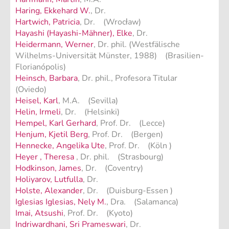
Haring, Ekkehard W.
, Dr.
Hartwich, Patricia
, Dr. (Wrocław)
Hayashi (Hayashi-Mähner), Elke
, Dr.
Heidermann, Werner
, Dr. phil. (Westfälische
Wilhelms-Universität Münster, 1988) (Brasilien-
Florianópolis)
Heinsch, Barbara
, Dr. phil., Profesora Titular
(Oviedo)
Heisel, Karl
, M.A. (Sevilla)
Helin, Irmeli
, Dr. (Helsinki)
Hempel, Karl Gerhard
, Prof. Dr. (Lecce)
Henjum, Kjetil Berg
, Prof. Dr. (Bergen)
Hennecke, Angelika Ute
, Prof. Dr. (Köln )
Heyer , Theresa
, Dr. phil. (Strasbourg)
Hodkinson, James
, Dr. (Coventry)
Holiyarov, Lutfulla
, Dr.
Holste, Alexander
, Dr. (Duisburg-Essen )
Iglesias Iglesias, Nely M.
, Dra. (Salamanca)
Imai, Atsushi
, Prof. Dr. (Kyoto)
Indriwardhani, Sri Prameswari
, Dr.