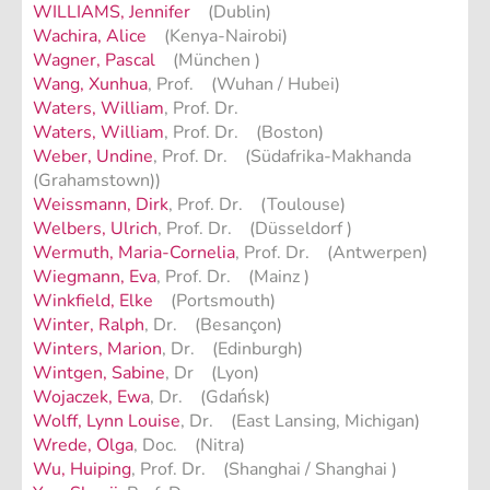
WILLIAMS, Jennifer
(Dublin)
Wachira, Alice
(Kenya-Nairobi)
Wagner, Pascal
(München )
Wang, Xunhua
, Prof. (Wuhan / Hubei)
Waters, William
, Prof. Dr.
Waters, William
, Prof. Dr. (Boston)
Weber, Undine
, Prof. Dr. (Südafrika-Makhanda
(Grahamstown))
Weissmann, Dirk
, Prof. Dr. (Toulouse)
Welbers, Ulrich
, Prof. Dr. (Düsseldorf )
Wermuth, Maria-Cornelia
, Prof. Dr. (Antwerpen)
Wiegmann, Eva
, Prof. Dr. (Mainz )
Winkfield, Elke
(Portsmouth)
Winter, Ralph
, Dr. (Besançon)
Winters, Marion
, Dr. (Edinburgh)
Wintgen, Sabine
, Dr (Lyon)
Wojaczek, Ewa
, Dr. (Gdańsk)
Wolff, Lynn Louise
, Dr. (East Lansing, Michigan)
Wrede, Olga
, Doc. (Nitra)
Wu, Huiping
, Prof. Dr. (Shanghai / Shanghai )