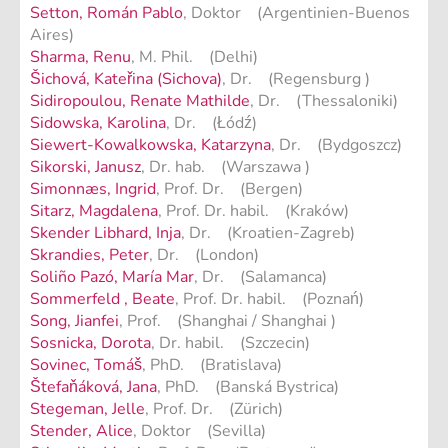
Setton, Román Pablo
, Doktor (Argentinien-Buenos
Aires)
Sharma, Renu
, M. Phil. (Delhi)
Šichová, Kateřina (Sichova)
, Dr. (Regensburg )
Sidiropoulou, Renate Mathilde
, Dr. (Thessaloniki)
Sidowska, Karolina
, Dr. (Łódź)
Siewert-Kowalkowska, Katarzyna
, Dr. (Bydgoszcz)
Sikorski, Janusz
, Dr. hab. (Warszawa )
Simonnæs, Ingrid
, Prof. Dr. (Bergen)
Sitarz, Magdalena
, Prof. Dr. habil. (Kraków)
Skender Libhard, Inja
, Dr. (Kroatien-Zagreb)
Skrandies, Peter
, Dr. (London)
Soliño Pazó, María Mar
, Dr. (Salamanca)
Sommerfeld , Beate
, Prof. Dr. habil. (Poznań)
Song, Jianfei
, Prof. (Shanghai / Shanghai )
Sosnicka, Dorota
, Dr. habil. (Szczecin)
Sovinec, Tomáš
, PhD. (Bratislava)
Štefaňáková, Jana
, PhD. (Banská Bystrica)
Stegeman, Jelle
, Prof. Dr. (Zürich)
Stender, Alice
, Doktor (Sevilla)