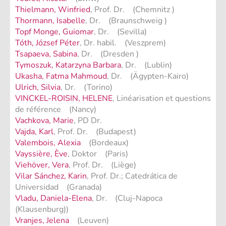
Thielmann, Winfried
, Prof. Dr. (Chemnitz )
Thormann, Isabelle
, Dr. (Braunschweig )
Topf Monge, Guiomar
, Dr. (Sevilla)
Tóth, József Péter
, Dr. habil. (Veszprem)
Tsapaeva, Sabina
, Dr. (Dresden )
Tymoszuk, Katarzyna Barbara
, Dr. (Lublin)
Ukasha, Fatma Mahmoud
, Dr. (Ägypten-Kairo)
Ulrich, Silvia
, Dr. (Torino)
VINCKEL-ROISIN, HELENE
, Linéarisation et questions
de référence (Nancy)
Vachkova, Marie
, PD Dr.
Vajda, Karl
, Prof. Dr. (Budapest)
Valembois, Alexia
(Bordeaux)
Vayssière, Ève
, Doktor (Paris)
Viehöver, Vera
, Prof. Dr. (Liège)
Vilar Sánchez, Karin
, Prof. Dr.; Catedrática de
Universidad (Granada)
Vladu, Daniela-Elena
, Dr. (Cluj-Napoca
(Klausenburg))
Vranjes, Jelena
(Leuven)