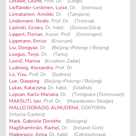
Letawe, Céline
, Prof. Dr. (Liège)
Liefländer-Leskinen, Luise
, Dr. (Joensuu)
Liimatainen, Annikki
, Dr. (Tampere)
Lindemann, Beate
, Prof. Dr. (Tromsø)
Lipinski, Cezary
, Dr. habil. (Zielona Góra)
Lippert, Florian
, Assoc. Prof. (Groningen)
Lippmann, Enrico
(Erzurum)
Liu, Dongyao
, Dr. (Beijing »Peking« / Beijing)
Loogus, Terje
, Dr. (Tartu)
Lovrić, Marina
(Kroatien-Zadar)
Ludewig, Alexandra
, Prof. Dr.
Lü, Yixu
, Prof. Dr. (Sydney)
Lue, Qiaoping
(Beijing »Peking« / Beijing)
Lukas, Katarzyna
, Dr. habil. (Gdańsk)
Lupsan, Karla-Mariana
, Dr. (Timişoara (Temeswar))
MAKSUTI, Izer
, Prof. Dr. (Mazedonien-Skopje)
MALLO DORADO, ALMUDENA
, DOKTORIN
(Vitoria-Gasteiz)
Mack, Gabriele Dorothe
(Bologna)
MagShamhráin, Rachel
, Dr. (Ireland-Cork)
Majkiewicz, Anna
, Dr. habil. (Częstochowa)