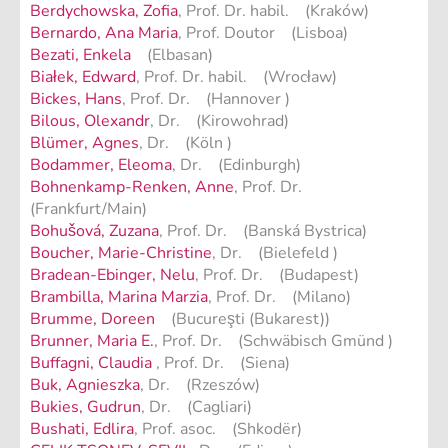
Berdychowska, Zofia
, Prof. Dr. habil. (Kraków)
Bernardo, Ana Maria
, Prof. Doutor (Lisboa)
Bezati, Enkela
(Elbasan)
Białek, Edward
, Prof. Dr. habil. (Wrocław)
Bickes, Hans
, Prof. Dr. (Hannover )
Bilous, Olexandr
, Dr. (Kirowohrad)
Blümer, Agnes
, Dr. (Köln )
Bodammer, Eleoma
, Dr. (Edinburgh)
Bohnenkamp-Renken, Anne
, Prof. Dr.
(Frankfurt/Main)
Bohušová, Zuzana
, Prof. Dr. (Banská Bystrica)
Boucher, Marie-Christine
, Dr. (Bielefeld )
Bradean-Ebinger, Nelu
, Prof. Dr. (Budapest)
Brambilla, Marina Marzia
, Prof. Dr. (Milano)
Brumme, Doreen
(Bucureşti (Bukarest))
Brunner, Maria E.
, Prof. Dr. (Schwäbisch Gmünd )
Buffagni, Claudia
, Prof. Dr. (Siena)
Buk, Agnieszka
, Dr. (Rzeszów)
Bukies, Gudrun
, Dr. (Cagliari)
Bushati, Edlira
, Prof. asoc. (Shkodër)