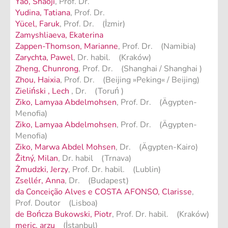
Yao, Shaoji
, Prof. Dr.
Yudina, Tatiana
, Prof. Dr.
Yücel, Faruk
, Prof. Dr. (İzmir)
Zamyshliaeva, Ekaterina
Zappen-Thomson, Marianne
, Prof. Dr. (Namibia)
Zarychta, Pawel
, Dr. habil. (Kraków)
Zheng, Chunrong
, Prof. Dr. (Shanghai / Shanghai )
Zhou, Haixia
, Prof. Dr. (Beijing »Peking« / Beijing)
Zieliński , Lech
, Dr. (Toruń )
Ziko, Lamyaa Abdelmohsen
, Prof. Dr. (Ägypten-
Menofia)
Ziko, Lamyaa Abdelmohsen
, Prof. Dr. (Ägypten-
Menofia)
Ziko, Marwa Abdel Mohsen
, Dr. (Ägypten-Kairo)
Žitný, Milan
, Dr. habil (Trnava)
Żmudzki, Jerzy
, Prof. Dr. habil. (Lublin)
Zsellér, Anna
, Dr. (Budapest)
da Conceição Alves e COSTA AFONSO, Clarisse
,
Prof. Doutor (Lisboa)
de Bończa Bukowski, Piotr
, Prof. Dr. habil. (Kraków)
meric, arzu
(İstanbul)