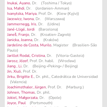
Inukai, Ayano
, Dr. (Toshima / Tokyo)
Isa, Mahdi
, Dr. (Jordanien-Amman)
Ivanytska, Mariya
, Prof. Dr. (Kiew (Kyjiv))
Jacewicz, Iwona
, Dr. (Warszawa)
Jammernegg, Iris
, Dr. (Udine)
Jané-Lligé, Jordi
(Barcelona)
Janeš, Franjo
, Dr. (Kroatien-Zagreb)
Janicka, Joanna
, Dr. (Kraków)
Jardelino da Costa, Murilo
, Magister (Brasilien-São
Paulo)
Jarillot Rodal, Cristina
, Dr. (Vitoria-Gasteiz)
Jarosz, Józef
, Prof. Dr. habil. (Wrocław)
Jiang , Li
, Dr. (Beijing »Peking« / Beijing)
Jin, Xiuli
, Prof. Dr.
Jirku, Brigitte E.
, Dr. phil., Catedrática de Universidad
(Valencia)
Joachimsthaler, Jürgen
, Prof. Dr. (Marburg )
Johnen, Thomas
, Dr. phil.
Jokiel, Małgorzata
, Dr. (Opole)
Joyce, Paul
(Portsmouth)