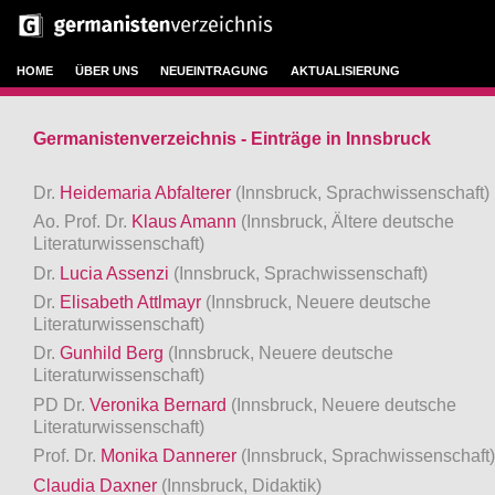
HOME
ÜBER UNS
NEUEINTRAGUNG
AKTUALISIERUNG
Germanistenverzeichnis - Einträge in Innsbruck
Dr.
Heidemaria Abfalterer
(Innsbruck, Sprachwissenschaft)
Ao. Prof. Dr.
Klaus Amann
(Innsbruck, Ältere deutsche
Literaturwissenschaft)
Dr.
Lucia Assenzi
(Innsbruck, Sprachwissenschaft)
Dr.
Elisabeth Attlmayr
(Innsbruck, Neuere deutsche
Literaturwissenschaft)
Dr.
Gunhild Berg
(Innsbruck, Neuere deutsche
Literaturwissenschaft)
PD Dr.
Veronika Bernard
(Innsbruck, Neuere deutsche
Literaturwissenschaft)
Prof. Dr.
Monika Dannerer
(Innsbruck, Sprachwissenschaft)
Claudia Daxner
(Innsbruck, Didaktik)