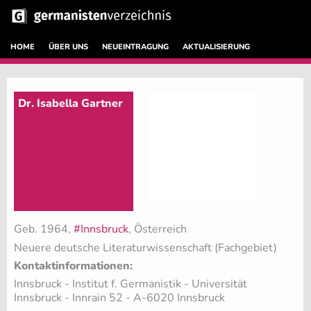
HOME
ÜBER UNS
NEUEINTRAGUNG
AKTUALISIERUNG
Dr. Isabella Gartner
Geb. 1964,
#Innsbruck
, Österreich
Neuere deutsche Literaturwissenschaft (Fachgebiet)
Kontaktinformationen:
Innsbruck - Institut f. Germanistik - Universität
Innsbruck - Innrain 52 - A-6020 Innsbruck