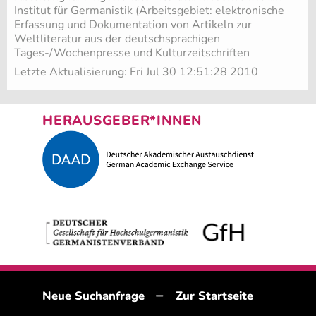
Institut für Germanistik (Arbeitsgebiet: elektronische
Erfassung und Dokumentation von Artikeln zur
Weltliteratur aus der deutschsprachigen
Tages-/Wochenpresse und Kulturzeitschriften
Letzte Aktualisierung: Fri Jul 30 12:51:28 2010
HERAUSGEBER*INNEN
–
Neue Suchanfrage
Zur Startseite