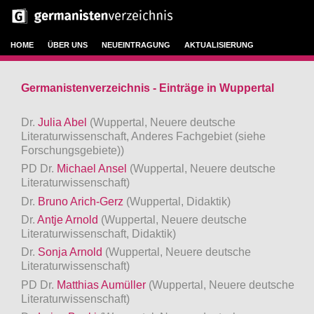
HOME
ÜBER UNS
NEUEINTRAGUNG
AKTUALISIERUNG
Germanistenverzeichnis - Einträge in Wuppertal
Dr.
Julia Abel
(Wuppertal, Neuere deutsche
Literaturwissenschaft, Anderes Fachgebiet (siehe
Forschungsgebiete))
PD Dr.
Michael Ansel
(Wuppertal, Neuere deutsche
Literaturwissenschaft)
Dr.
Bruno Arich-Gerz
(Wuppertal, Didaktik)
Dr.
Antje Arnold
(Wuppertal, Neuere deutsche
Literaturwissenschaft, Didaktik)
Dr.
Sonja Arnold
(Wuppertal, Neuere deutsche
Literaturwissenschaft)
PD Dr.
Matthias Aumüller
(Wuppertal, Neuere deutsche
Literaturwissenschaft)