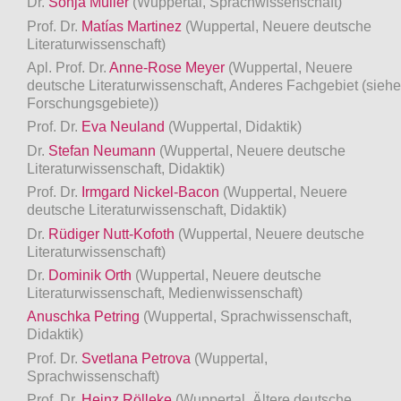
Dr.
Sonja Müller
(Wuppertal, Sprachwissenschaft)
Prof. Dr.
Matías Martinez
(Wuppertal, Neuere deutsche
Literaturwissenschaft)
Apl. Prof. Dr.
Anne-Rose Meyer
(Wuppertal, Neuere
deutsche Literaturwissenschaft, Anderes Fachgebiet (siehe
Forschungsgebiete))
Prof. Dr.
Eva Neuland
(Wuppertal, Didaktik)
Dr.
Stefan Neumann
(Wuppertal, Neuere deutsche
Literaturwissenschaft, Didaktik)
Prof. Dr.
Irmgard Nickel-Bacon
(Wuppertal, Neuere
deutsche Literaturwissenschaft, Didaktik)
Dr.
Rüdiger Nutt-Kofoth
(Wuppertal, Neuere deutsche
Literaturwissenschaft)
Dr.
Dominik Orth
(Wuppertal, Neuere deutsche
Literaturwissenschaft, Medienwissenschaft)
Anuschka Petring
(Wuppertal, Sprachwissenschaft,
Didaktik)
Prof. Dr.
Svetlana Petrova
(Wuppertal,
Sprachwissenschaft)
Prof. Dr.
Heinz Rölleke
(Wuppertal, Ältere deutsche