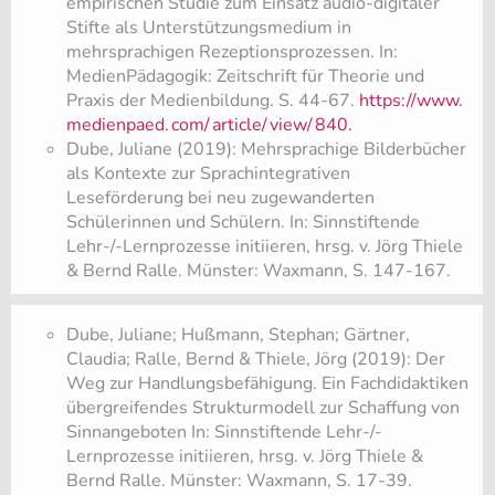
empirischen Studie zum Einsatz audio-digitaler
Stifte als Unterstützungsmedium in
mehrsprachigen Rezeptionsprozessen. In:
MedienPädagogik: Zeitschrift für Theorie und
Praxis der Medienbildung. S. 44-67.
https://www.
medienpaed.
com/
article/
view/
840.
Dube, Juliane (2019): Mehrsprachige Bilderbücher
als Kontexte zur Sprachintegrativen
Leseförderung bei neu zugewanderten
Schülerinnen und Schülern. In: Sinnstiftende
Lehr-/-Lernprozesse initiieren, hrsg. v. Jörg Thiele
& Bernd Ralle. Münster: Waxmann, S. 147-167.
Dube, Juliane; Hußmann, Stephan; Gärtner,
Claudia; Ralle, Bernd & Thiele, Jörg (2019): Der
Weg zur Handlungsbefähigung. Ein Fachdidaktiken
übergreifendes Strukturmodell zur Schaffung von
Sinnangeboten In: Sinnstiftende Lehr-/-
Lernprozesse initiieren, hrsg. v. Jörg Thiele &
Bernd Ralle. Münster: Waxmann, S. 17-39.