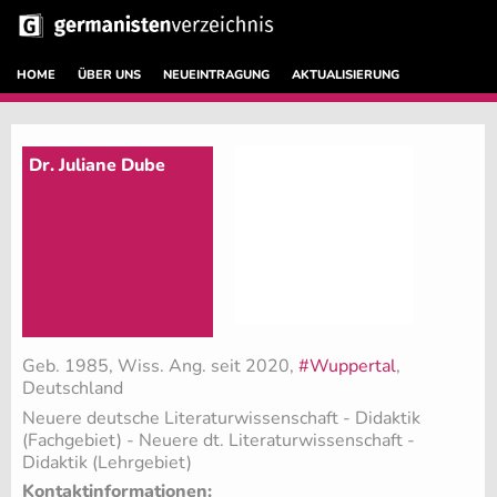
HOME
ÜBER UNS
NEUEINTRAGUNG
AKTUALISIERUNG
Dr. Juliane Dube
Geb. 1985, Wiss. Ang. seit 2020,
#Wuppertal
,
Deutschland
Neuere deutsche Literaturwissenschaft - Didaktik
(Fachgebiet)
- Neuere dt. Literaturwissenschaft -
Didaktik (Lehrgebiet)
Kontaktinformationen: