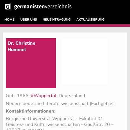
HOME
ÜBER UNS
NEUEINTRAGUNG
AKTUALISIERUNG
Dr. Christine
Hummel
Geb. 1966,
#Wuppertal
, Deutschland
Neuere deutsche Literaturwissenschaft (Fachgebiet)
Kontaktinformationen:
Bergische Universität Wuppertal - Fakultät 01:
Geistes- und Kulturwissenschaften - GaußStr. 20 -