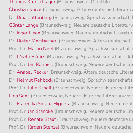
Thomas Kronschläger
(Braunschweig, Didaktik)
Christian Kurze
(Braunschweig, Ältere deutsche Literatur
Dr.
Dina Lüttenberg
(Braunschweig, Sprachwissenschaft, D
Günter Lange
(Braunschweig, Neuere deutsche Literaturwi
Dr.
Inger Lison
(Braunschweig, Neuere deutsche Literaturw
Dr.
Dieter Merzbacher,
(Braunschweig, Ältere deutsche Li
Prof. Dr.
Martin Neef
(Braunschweig, Sprachwissenschaft)
Dr.
László Ránics
(Braunschweig, Sprachwissenschaft, Did
Prof. Dr.
Jan Röhnert
(Braunschweig, Neuere deutsche Lit
Dr.
Anabel Recker
(Braunschweig, Ältere deutsche Litera
Dr.
Helmut Rehbock
(Braunschweig, Sprachwissenschaft)
Prof. Dr.
Julia Schöll
(Braunschweig, Neuere deutsche Lite
Lina Sens
(Braunschweig, Neuere deutsche Literaturwiss
Dr.
Franziska Solana Higuera
(Braunschweig, Neuere deuts
Prof. Dr.
Jan Standke
(Braunschweig, Neuere deutsche Lite
Prof. Dr.
Renate Stauf
(Braunschweig, Neuere deutsche Li
Prof. Dr.
Jürgen Stenzel
(Braunschweig, Neuere deutsche 