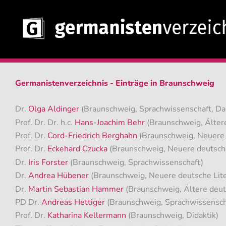
Germanistenverzeichnis - Einträge in Braunschweig
Dr.
Olga Aldinger
(Braunschweig, Sprachwissenschaft, Da
Prof. Dr. Dr. h.c.
Hans-Joachim Behr
(Braunschweig, Älter
Prof. Dr.
Cord-Friedrich Berghahn
(Braunschweig, Neuere 
Prof. Dr.
Eckehard Czucka
(Braunschweig, Neuere deutsche
Dr.
Iris Forster
(Braunschweig, Sprachwissenschaft)
Dr.
Andrea Hübener
(Braunschweig, Neuere deutsche Lite
Dr.
Martin Sebastian Hammer
(Braunschweig, Ältere deut
PD Dr.
Andreas Hettiger
(Braunschweig, Sprachwissenscha
Prof. Dr.
Katharina Kellermann
(Braunschweig, Didaktik)