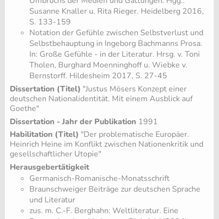
Umbruchs der Medien und Gattungen. Hgg.:
Susanne Knaller u. Rita Rieger. Heidelberg 2016,
S. 133-159
Notation der Gefühle zwischen Selbstverlust und
Selbstbehauptung in Ingeborg Bachmanns Prosa.
In: Große Gefühle - in der Literatur. Hrsg. v. Toni
Tholen, Burghard Moenninghoff u. Wiebke v.
Bernstorff. Hildesheim 2017, S. 27-45
Dissertation (Titel)
"Justus Mösers Konzept einer
deutschen Nationalidentität. Mit einem Ausblick auf
Goethe"
Dissertation - Jahr der Publikation
1991
Habilitation (Titel)
"Der problematische Europäer.
Heinrich Heine im Konflikt zwischen Nationenkritik und
gesellschaftlicher Utopie"
Herausgebertätigkeit
Germanisch-Romanische-Monatsschrift
Braunschweiger Beiträge zur deutschen Sprache
und Literatur
zus. m. C.-F. Berghahn: Weltliteratur. Eine