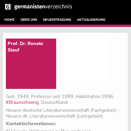
HOME
ÜBER UNS
NEUEINTRAGUNG
AKTUALISIERUNG
Prof. Dr. Renate
Stauf
Geb. 1949, Professur seit 1999, Habilitation 1996,
#Braunschweig
, Deutschland
Neuere deutsche Literaturwissenschaft (Fachgebiet)
-
Neuere dt. Literaturwissenschaft (Lehrgebiet)
Kontaktinformationen: