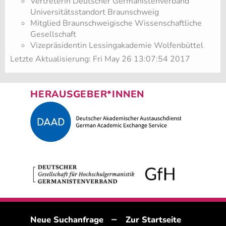
Vertreterin Deutscher Germanistenverband
Universitätsstandort Braunschweig
Mitglied Braunschweigische Wissenschaftliche
Gesellschaft
Vizepräsidentin Lessingakademie Wolfenbüttel
Letzte Aktualisierung: Fri May 26 13:07:54 2017
HERAUSGEBER*INNEN
–
Neue Suchanfrage
Zur Startseite