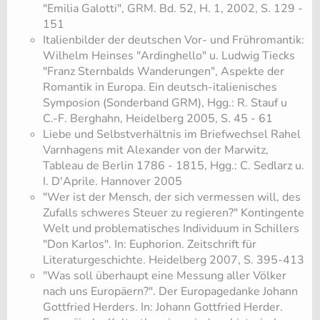
"Emilia Galotti", GRM. Bd. 52, H. 1, 2002, S. 129 -
151
Italienbilder der deutschen Vor- und Frühromantik:
Wilhelm Heinses "Ardinghello" u. Ludwig Tiecks
"Franz Sternbalds Wanderungen", Aspekte der
Romantik in Europa. Ein deutsch-italienisches
Symposion (Sonderband GRM), Hgg.: R. Stauf u
C.-F. Berghahn, Heidelberg 2005, S. 45 - 61
Liebe und Selbstverhältnis im Briefwechsel Rahel
Varnhagens mit Alexander von der Marwitz,
Tableau de Berlin 1786 - 1815, Hgg.: C. Sedlarz u.
I. D'Aprile. Hannover 2005
"Wer ist der Mensch, der sich vermessen will, des
Zufalls schweres Steuer zu regieren?" Kontingente
Welt und problematisches Individuum in Schillers
"Don Karlos". In: Euphorion. Zeitschrift für
Literaturgeschichte. Heidelberg 2007, S. 395-413
"Was soll überhaupt eine Messung aller Völker
nach uns Europäern?". Der Europagedanke Johann
Gottfried Herders. In: Johann Gottfried Herder.