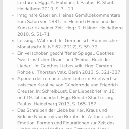
Lektüren. Hgg.: A. Hübener, J. Paulus, R. Stauf.
Heidelberg 2010, S. 3 - 21
Imaginäre Galerien. Heines Gemäldekommentare
zum Salon von 1831. In: Heinrich Heine und die
Kunstkritik seiner Zeit. Hgg.: R. Häfner. Heidelberg
2010, S. 51-71
Lessings Wahrheit. In: Germanisch-Romanische-
Monatsschrift. NF 62 (2012), S. 59-72
Ein verschoben geschliffener Spiegel. Geothes
"west-östlicher Divan" und "Heines Buch der
Lieder". In: Goethes Liebeslyrik. Hgg: Carsten
Rohde u. Thorsten Valk. Berlin 2013, S. 321-337
Aporien der romantischen Liebe im Briefwechsel
zwischen Karoline von Günderrode und Friedrich
Creuzer. In: SchreibLust. Der Liebesbrief im 18.
und 19. Jahrhundert. Hgg: Renate Stauf u. Jörg
Paulus. Heidelberg 2013, S. 165-187
Das Schreiben der Liebe bei Karl Kraus und
Sidonie Nádherný von Borutin. In: Ästhetische
Emotion. Formen und Figurationen zur Zeit des