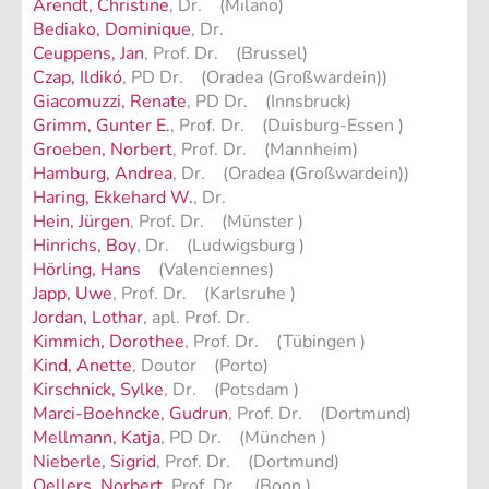
Arendt, Christine
, Dr. (Milano)
Bediako, Dominique
, Dr.
Ceuppens, Jan
, Prof. Dr. (Brussel)
Czap, Ildikó
, PD Dr. (Oradea (Großwardein))
Giacomuzzi, Renate
, PD Dr. (Innsbruck)
Grimm, Gunter E.
, Prof. Dr. (Duisburg-Essen )
Groeben, Norbert
, Prof. Dr. (Mannheim)
Hamburg, Andrea
, Dr. (Oradea (Großwardein))
Haring, Ekkehard W.
, Dr.
Hein, Jürgen
, Prof. Dr. (Münster )
Hinrichs, Boy
, Dr. (Ludwigsburg )
Hörling, Hans
(Valenciennes)
Japp, Uwe
, Prof. Dr. (Karlsruhe )
Jordan, Lothar
, apl. Prof. Dr.
Kimmich, Dorothee
, Prof. Dr. (Tübingen )
Kind, Anette
, Doutor (Porto)
Kirschnick, Sylke
, Dr. (Potsdam )
Marci-Boehncke, Gudrun
, Prof. Dr. (Dortmund)
Mellmann, Katja
, PD Dr. (München )
Nieberle, Sigrid
, Prof. Dr. (Dortmund)
Oellers, Norbert
, Prof. Dr. (Bonn )