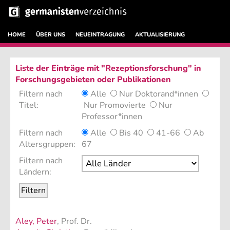
HOME
ÜBER UNS
NEUEINTRAGUNG
AKTUALISIERUNG
Liste der Einträge mit "Rezeptionsforschung" in
Forschungsgebieten oder Publikationen
Filtern nach
Alle
Nur Doktorand*innen
Titel:
Nur Promovierte
Nur
Professor*innen
Filtern nach
Alle
Bis 40
41-66
Ab
Altersgruppen:
67
Filtern nach
Ländern:
Aley, Peter
, Prof. Dr.