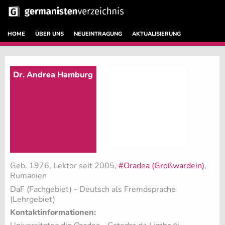
HOME
ÜBER UNS
NEUEINTRAGUNG
AKTUALISIERUNG
Dr. Andrea Hamburg
Geb. 1976, Lektor seit 2005,
#Oradea (Großwardein)
,
Rumänien
DaF (Fachgebiet)
- Deutsch als Fremdsprache
(Lehrgebiet)
Kontaktinformationen: