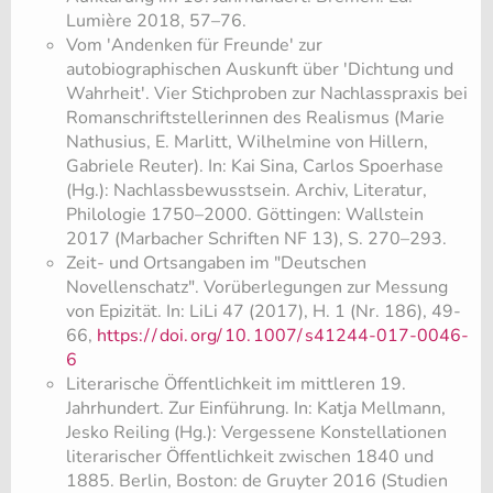
Lumière 2018, 57–76.
Vom 'Andenken für Freunde' zur
autobiographischen Auskunft über 'Dichtung und
Wahrheit'. Vier Stichproben zur Nachlasspraxis bei
Romanschriftstellerinnen des Realismus (Marie
Nathusius, E. Marlitt, Wilhelmine von Hillern,
Gabriele Reuter). In: Kai Sina, Carlos Spoerhase
(Hg.): Nachlassbewusstsein. Archiv, Literatur,
Philologie 1750–2000. Göttingen: Wallstein
2017 (Marbacher Schriften NF 13), S. 270–293.
Zeit- und Ortsangaben im "Deutschen
Novellenschatz". Vorüberlegungen zur Messung
von Epizität. In: LiLi 47 (2017), H. 1 (Nr. 186), 49-
66,
https:/
/
doi.
org/
10.
1007/
s41244-017-0046-
6
Literarische Öffentlichkeit im mittleren 19.
Jahrhundert. Zur Einführung. In: Katja Mellmann,
Jesko Reiling (Hg.): Vergessene Konstellationen
literarischer Öffentlichkeit zwischen 1840 und
1885. Berlin, Boston: de Gruyter 2016 (Studien