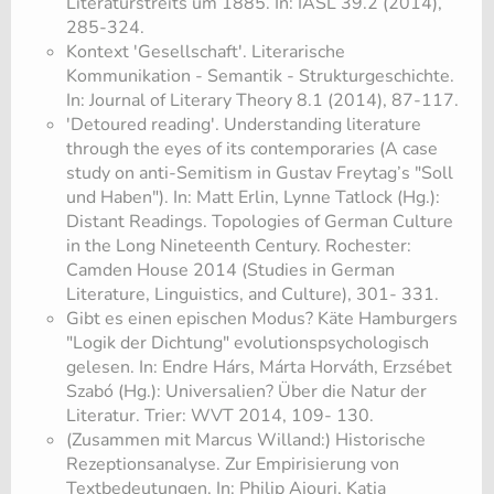
Literaturstreits um 1885. In: IASL 39.2 (2014),
285-324.
Kontext 'Gesellschaft'. Literarische
Kommunikation - Semantik - Strukturgeschichte.
In: Journal of Literary Theory 8.1 (2014), 87-117.
'Detoured reading'. Understanding literature
through the eyes of its contemporaries (A case
study on anti-Semitism in Gustav Freytag’s "Soll
und Haben"). In: Matt Erlin, Lynne Tatlock (Hg.):
Distant Readings. Topologies of German Culture
in the Long Nineteenth Century. Rochester:
Camden House 2014 (Studies in German
Literature, Linguistics, and Culture), 301- 331.
Gibt es einen epischen Modus? Käte Hamburgers
"Logik der Dichtung" evolutionspsychologisch
gelesen. In: Endre Hárs, Márta Horváth, Erzsébet
Szabó (Hg.): Universalien? Über die Natur der
Literatur. Trier: WVT 2014, 109- 130.
(Zusammen mit Marcus Willand:) Historische
Rezeptionsanalyse. Zur Empirisierung von
Textbedeutungen. In: Philip Ajouri, Katja