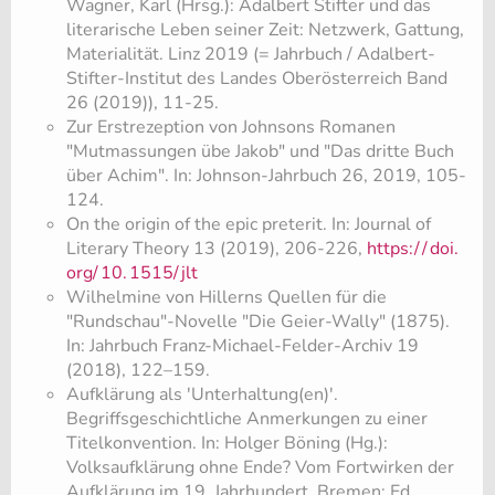
Wagner, Karl (Hrsg.): Adalbert Stifter und das
literarische Leben seiner Zeit: Netzwerk, Gattung,
Materialität. Linz 2019 (= Jahrbuch / Adalbert-
Stifter-Institut des Landes Oberösterreich Band
26 (2019)), 11-25.
​Zur Erstrezeption von Johnsons Romanen
"Mutmassungen übe Jakob" und "Das dritte Buch
über Achim". In: Johnson-Jahrbuch 26, 2019, 105-
124.
​On the origin of the epic preterit. In: Journal of
Literary Theory 13 (2019), 206-226,
https:/
/
doi.
org/
10.
1515/
jlt
Wilhelmine von Hillerns Quellen für die
"Rundschau"-Novelle "Die Geier-Wally" (1875).
In: Jahrbuch Franz-Michael-Felder-Archiv 19
(2018), 122–159.
Aufklärung als 'Unterhaltung(en)'.
Begriffsgeschichtliche Anmerkungen zu einer
Titelkonvention. In: Holger Böning (Hg.):
Volksaufklärung ohne Ende? Vom Fortwirken der
Aufklärung im 19. Jahrhundert. Bremen: Ed.