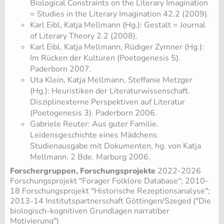
Biological Constraints on the Literary Imagination
= Studies in the Literary Imagination 42.2 (2009).
Karl Eibl, Katja Mellmann (Hg.): Gestalt = Journal
of Literary Theory 2.2 (2008).
Karl Eibl, Katja Mellmann, Rüdiger Zymner (Hg.):
Im Rücken der Kulturen (Poetogenesis 5).
Paderborn 2007.
Uta Klein, Katja Mellmann, Steffanie Metzger
(Hg.): Heuristiken der Literaturwissenschaft.
Disziplinexterne Perspektiven auf Literatur
(Poetogenesis 3). Paderborn 2006.
Gabriele Reuter: Aus guter Familie.
Leidensgeschichte eines Mädchens.
Studienausgabe mit Dokumenten, hg. von Katja
Mellmann. 2 Bde. Marburg 2006.
Forschergruppen, Forschungsprojekte
2022-2026
Forschungsprojekt "Forager Folklore Database"
; 2010-
18 Forschungsprojekt "Historische Rezeptionsanalyse"
;
2013-14 Institutspartnerschaft Göttingen/Szeged ("Die
biologisch-kognitiven Grundlagen narratiber
Motivierung")