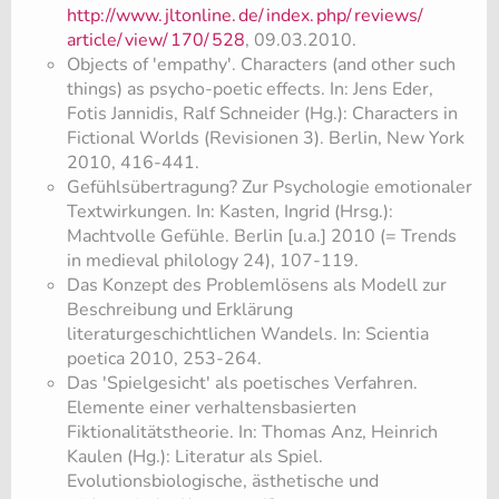
http://www.
jltonline.
de/
index.
php/
reviews/
article/
view/
170/
528
, 09.03.2010.
Objects of 'empathy'. Characters (and other such
things) as psycho-poetic effects. In: Jens Eder,
Fotis Jannidis, Ralf Schneider (Hg.): Characters in
Fictional Worlds (Revisionen 3). Berlin, New York
2010, 416-441.
​Gefühlsübertragung? Zur Psychologie emotionaler
Textwirkungen. In: Kasten, Ingrid (Hrsg.):
Machtvolle Gefühle. Berlin [u.a.] 2010 (= Trends
in medieval philology 24), 107-119.
​Das Konzept des Problemlösens als Modell zur
Beschreibung und Erklärung
literaturgeschichtlichen Wandels. In: Scientia
poetica 2010, 253-264.
Das 'Spielgesicht' als poetisches Verfahren.
Elemente einer verhaltensbasierten
Fiktionalitätstheorie. In: Thomas Anz, Heinrich
Kaulen (Hg.): Literatur als Spiel.
Evolutionsbiologische, ästhetische und