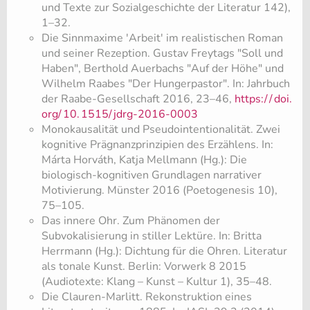
und Texte zur Sozialgeschichte der Literatur 142),
1–32.
Die Sinnmaxime 'Arbeit' im realistischen Roman
und seiner Rezeption. Gustav Freytags "Soll und
Haben", Berthold Auerbachs "Auf der Höhe" und
Wilhelm Raabes "Der Hungerpastor". In: Jahrbuch
der Raabe-Gesellschaft 2016, 23–46,
https:/
/
doi.
org/
10.
1515/
jdrg-2016-0003
Monokausalität und Pseudointentionalität. Zwei
kognitive Prägnanzprinzipien des Erzählens. In:
Márta Horváth, Katja Mellmann (Hg.): Die
biologisch-kognitiven Grundlagen narrativer
Motivierung. Münster 2016 (Poetogenesis 10),
75–105.
Das innere Ohr. Zum Phänomen der
Subvokalisierung in stiller Lektüre. In: Britta
Herrmann (Hg.): Dichtung für die Ohren. Literatur
als tonale Kunst. Berlin: Vorwerk 8 2015
(Audiotexte: Klang – Kunst – Kultur 1), 35–48.
Die Clauren-Marlitt. Rekonstruktion eines