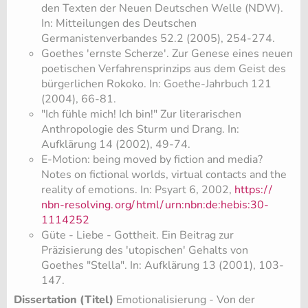
den Texten der Neuen Deutschen Welle (NDW).
In: Mitteilungen des Deutschen
Germanistenverbandes 52.2 (2005), 254-274.
Goethes 'ernste Scherze'. Zur Genese eines neuen
poetischen Verfahrensprinzips aus dem Geist des
bürgerlichen Rokoko. In: Goethe-Jahrbuch 121
(2004), 66-81.
"Ich fühle mich! Ich bin!" Zur literarischen
Anthropologie des Sturm und Drang. In:
Aufklärung 14 (2002), 49-74.
​E-Motion: being moved by fiction and media?
Notes on fictional worlds, virtual contacts and the
reality of emotions. In: Psyart 6, 2002,
https:/
/
nbn-resolving.
org/
html/
urn:nbn:de:hebis:30-
1114252
Güte - Liebe - Gottheit. Ein Beitrag zur
Präzisierung des 'utopischen' Gehalts von
Goethes "Stella". In: Aufklärung 13 (2001), 103-
147.
Dissertation (Titel)
Emotionalisierung - Von der