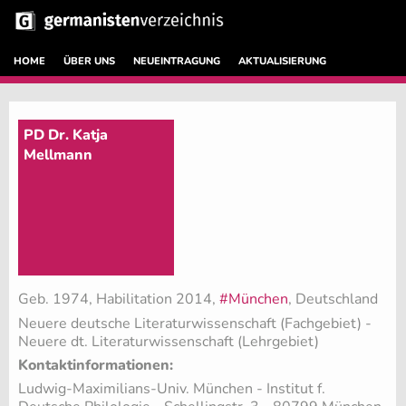
HOME
ÜBER UNS
NEUEINTRAGUNG
AKTUALISIERUNG
PD Dr. Katja
Mellmann
Geb. 1974, Habilitation 2014,
#München
, Deutschland
Neuere deutsche Literaturwissenschaft (Fachgebiet)
-
Neuere dt. Literaturwissenschaft (Lehrgebiet)
Kontaktinformationen:
Ludwig-Maximilians-Univ. München - Institut f.