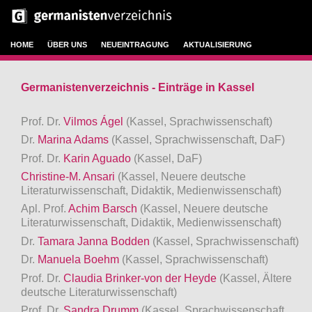
HOME
ÜBER UNS
NEUEINTRAGUNG
AKTUALISIERUNG
Germanistenverzeichnis - Einträge in Kassel
Prof. Dr.
Vilmos Ágel
(Kassel, Sprachwissenschaft)
Dr.
Marina Adams
(Kassel, Sprachwissenschaft, DaF)
Prof. Dr.
Karin Aguado
(Kassel, DaF)
Christine-M. Ansari
(Kassel, Neuere deutsche
Literaturwissenschaft, Didaktik, Medienwissenschaft)
Apl. Prof.
Achim Barsch
(Kassel, Neuere deutsche
Literaturwissenschaft, Didaktik, Medienwissenschaft)
Dr.
Tamara Janna Bodden
(Kassel, Sprachwissenschaft)
Dr.
Manuela Boehm
(Kassel, Sprachwissenschaft)
Prof. Dr.
Claudia Brinker-von der Heyde
(Kassel, Ältere
deutsche Literaturwissenschaft)
Prof. Dr.
Sandra Drumm
(Kassel, Sprachwissenschaft,