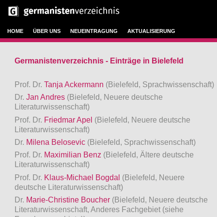
HOME
ÜBER UNS
NEUEINTRAGUNG
AKTUALISIERUNG
Germanistenverzeichnis - Einträge in Bielefeld
Prof. Dr.
Tanja Ackermann
(Bielefeld, Sprachwissenschaft)
Dr.
Jan Andres
(Bielefeld, Neuere deutsche
Literaturwissenschaft)
Prof. Dr.
Friedmar Apel
(Bielefeld, Neuere deutsche
Literaturwissenschaft)
Dr.
Milena Belosevic
(Bielefeld, Sprachwissenschaft)
Prof. Dr.
Maximilian Benz
(Bielefeld, Ältere deutsche
Literaturwissenschaft)
Prof. Dr.
Klaus-Michael Bogdal
(Bielefeld, Neuere
deutsche Literaturwissenschaft)
Dr.
Marie-Christine Boucher
(Bielefeld, Neuere deutsche
Literaturwissenschaft, Anderes Fachgebiet (siehe