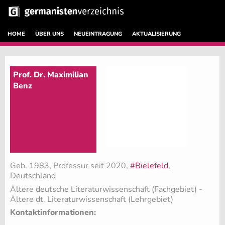
HOME
ÜBER UNS
NEUEINTRAGUNG
AKTUALISIERUNG
Prof. Dr. Maximilian
Benz
Geb. 1983, Professur seit 2020,
#Bielefeld
,
Deutschland
Ältere deutsche Literaturwissenschaft (Fachgebiet)
-
Ältere dt. Literaturwissenschaft (Lehrgebiet)
Kontaktinformationen: