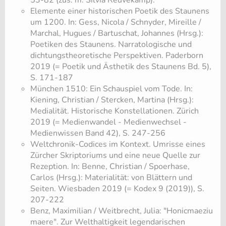
53-82 (zus. m. Silvia Reuvekamp).
​Elemente einer historischen Poetik des Staunens
um 1200. In: Gess, Nicola / Schnyder, Mireille /
Marchal, Hugues / Bartuschat, Johannes (Hrsg.):
Poetiken des Staunens. Narratologische und
dichtungstheoretische Perspektiven. Paderborn
2019 (= Poetik und Ästhetik des Staunens Bd. 5),
S. 171-187
​München 1510: Ein Schauspiel vom Tode. In:
Kiening, Christian / Stercken, Martina (Hrsg.):
Medialität. Historische Konstellationen. Zürich
2019 (= Medienwandel - Medienwechsel -
Medienwissen Band 42), S. 247-256
​Weltchronik-Codices im Kontext. Umrisse eines
Zürcher Skriptoriums und eine neue Quelle zur
Rezeption. In: Benne, Christian / Spoerhase,
Carlos (Hrsg.): Materialität: von Blättern und
Seiten. Wiesbaden 2019 (= Kodex 9 (2019)), S.
207-222
​Benz, Maximilian / Weitbrecht, Julia: "Honicmaeziu
maere". Zur Welthaltigkeit legendarischen