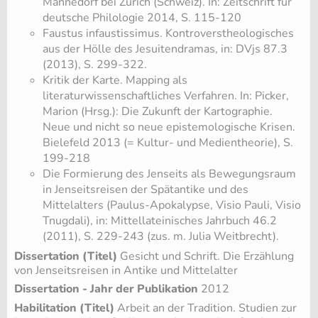
Männedorf bei Zürich (Schweiz). In: Zeitschrift für
deutsche Philologie 2014, S. 115-120
Faustus infaustissimus. Kontroverstheologisches
aus der Hölle des Jesuitendramas, in: DVjs 87.3
(2013), S. 299-322.
​Kritik der Karte. Mapping als
literaturwissenschaftliches Verfahren. In: Picker,
Marion (Hrsg.): Die Zukunft der Kartographie.
Neue und nicht so neue epistemologische Krisen.
Bielefeld 2013 (= Kultur- und Medientheorie), S.
199-218
Die Formierung des Jenseits als Bewegungsraum
in Jenseitsreisen der Spätantike und des
Mittelalters (Paulus-Apokalypse, Visio Pauli, Visio
Tnugdali), in: Mittellateinisches Jahrbuch 46.2
(2011), S. 229-243 (zus. m. Julia Weitbrecht).
Dissertation (Titel)
Gesicht und Schrift. Die Erzählung
von Jenseitsreisen in Antike und Mittelalter
Dissertation - Jahr der Publikation
2012
Habilitation (Titel)
Arbeit an der Tradition. Studien zur