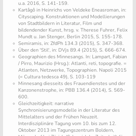
u.a. 2016, S. 141-159.
Kartâgô in Heinrichs von Veldeke Eneasroman, in:
Cityscaping. Konstruktionen und Modellierungen
von Stadtbildern in Literatur, Film und
bildendender Kunst, hrsg. v. Therese Fuhrer, Felix
Mundt u. Jan Stenger, Berlin 2015, S. 155-178.
Semiramis, in: ZfdPh 134.3 (2015), S. 347-368.
Über den 'Stil', in: DVjs 89.4 (2015), S. 666-674.
​Geographien des Minnesangs. In: Lampart, Fabian
/ Pirro, Maurizio (Hrsg.): Atlanti, reti, topografie. =
Atlanten, Netzwerke, Topographien. Napoli 2015
(= Cultura tedesca 49), S. 103-119
Minnesang diesseits des Frauendienstes und der
Kanzonenstrophe, in: PBB 136.4 (2014), S. 569-
600.
​Gleichzeitigkeit: narrative
Synchronisierungsmodelle in der Literatur des
Mittelalters und der Frühen Neuzeit.
Interdisziplinäre Tagung vom 10. bis zum 12.
Oktober 2013 im Tagungszentrum Boldern,