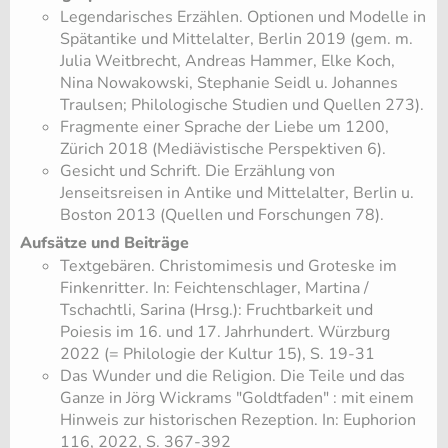
Legendarisches Erzählen. Optionen und Modelle in
Spätantike und Mittelalter, Berlin 2019 (gem. m.
Julia Weitbrecht, Andreas Hammer, Elke Koch,
Nina Nowakowski, Stephanie Seidl u. Johannes
Traulsen; Philologische Studien und Quellen 273).
Fragmente einer Sprache der Liebe um 1200,
Zürich 2018 (Mediävistische Perspektiven 6).
Gesicht und Schrift. Die Erzählung von
Jenseitsreisen in Antike und Mittelalter, Berlin u.
Boston 2013 (Quellen und Forschungen 78).
Aufsätze und Beiträge
​Textgebären. Christomimesis und Groteske im
Finkenritter. In: Feichtenschlager, Martina /
Tschachtli, Sarina (Hrsg.): Fruchtbarkeit und
Poiesis im 16. und 17. Jahrhundert. Würzburg
2022 (= Philologie der Kultur 15), S. 19-31
​Das Wunder und die Religion. Die Teile und das
Ganze in Jörg Wickrams "Goldtfaden" : mit einem
Hinweis zur historischen Rezeption. In: Euphorion
116, 2022, S. 367-392