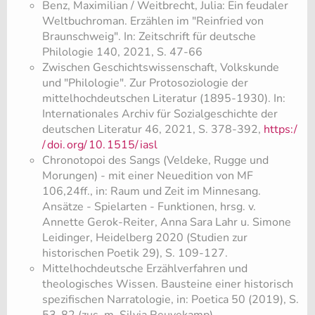
​Benz, Maximilian / Weitbrecht, Julia: Ein feudaler
Weltbuchroman. Erzählen im "Reinfried von
Braunschweig". In: Zeitschrift für deutsche
Philologie 140, 2021, S. 47-66
​Zwischen Geschichtswissenschaft, Volkskunde
und "Philologie". Zur Protosoziologie der
mittelhochdeutschen Literatur (1895-1930). In:
Internationales Archiv für Sozialgeschichte der
deutschen Literatur 46, 2021, S. 378-392,
https:/
/
doi.
org/
10.
1515/
iasl
Chronotopoi des Sangs (Veldeke, Rugge und
Morungen) - mit einer Neuedition von MF
106,24ff., in: Raum und Zeit im Minnesang.
Ansätze - Spielarten - Funktionen, hrsg. v.
Annette Gerok-Reiter, Anna Sara Lahr u. Simone
Leidinger, Heidelberg 2020 (Studien zur
historischen Poetik 29), S. 109-127.
Mittelhochdeutsche Erzählverfahren und
theologisches Wissen. Bausteine einer historisch
spezifischen Narratologie, in: Poetica 50 (2019), S.