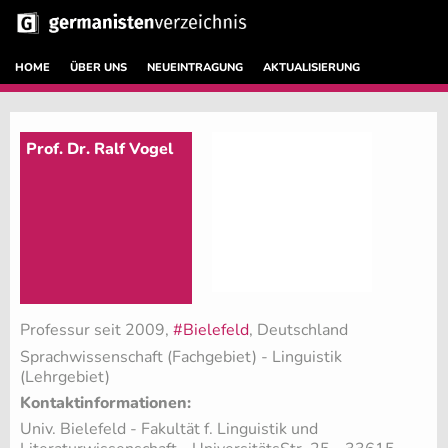
HOME
ÜBER UNS
NEUEINTRAGUNG
AKTUALISIERUNG
Prof. Dr. Ralf Vogel
Professur seit 2009,
#Bielefeld
, Deutschland
Sprachwissenschaft (Fachgebiet)
- Linguistik
(Lehrgebiet)
Kontaktinformationen:
Univ. Bielefeld - Fakultät f. Linguistik und