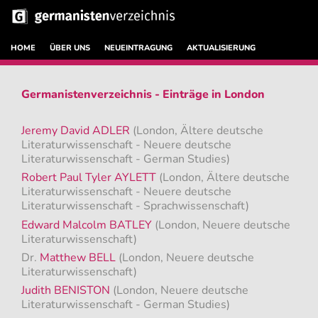
HOME
ÜBER UNS
NEUEINTRAGUNG
AKTUALISIERUNG
Germanistenverzeichnis - Einträge in London
Jeremy David ADLER
(London, Ältere deutsche
Literaturwissenschaft - Neuere deutsche
Literaturwissenschaft - German Studies)
Robert Paul Tyler AYLETT
(London, Ältere deutsche
Literaturwissenschaft - Neuere deutsche
Literaturwissenschaft - Sprachwissenschaft)
Edward Malcolm BATLEY
(London, Neuere deutsche
Literaturwissenschaft)
Dr.
Matthew BELL
(London, Neuere deutsche
Literaturwissenschaft)
Judith BENISTON
(London, Neuere deutsche
Literaturwissenschaft - German Studies)