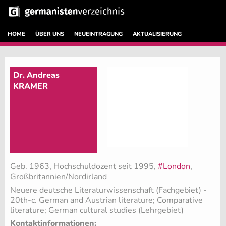
HOME
ÜBER UNS
NEUEINTRAGUNG
AKTUALISIERUNG
Dr. Andreas
KRAMER
Geb. 1963, Hochschuldozent seit 1995,
#London
,
Großbritannien/Nordirland
Neuere deutsche Literaturwissenschaft (Fachgebiet)
-
20th-c. German and Austrian literature; Comparative
literature; German cultural studies (Lehrgebiet)
Kontaktinformationen: