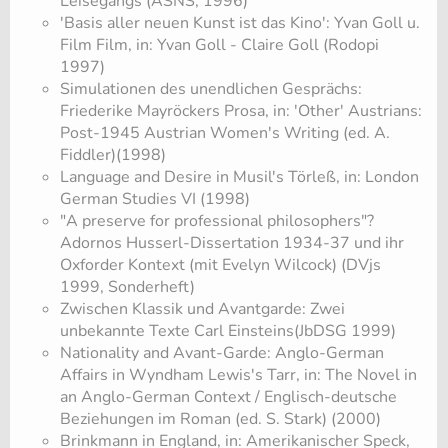
Leisegangs (ASNS, 1996)
'Basis aller neuen Kunst ist das Kino': Yvan Goll u.
Film Film, in: Yvan Goll - Claire Goll (Rodopi
1997)
Simulationen des unendlichen Gesprächs:
Friederike Mayröckers Prosa, in: 'Other' Austrians:
Post-1945 Austrian Women's Writing (ed. A.
Fiddler)(1998)
Language and Desire in Musil's Törleß, in: London
German Studies VI (1998)
"A preserve for professional philosophers"?
Adornos Husserl-Dissertation 1934-37 und ihr
Oxforder Kontext (mit Evelyn Wilcock) (DVjs
1999, Sonderheft)
Zwischen Klassik und Avantgarde: Zwei
unbekannte Texte Carl Einsteins(JbDSG 1999)
Nationality and Avant-Garde: Anglo-German
Affairs in Wyndham Lewis's Tarr, in: The Novel in
an Anglo-German Context / Englisch-deutsche
Beziehungen im Roman (ed. S. Stark) (2000)
Brinkmann in England, in: Amerikanischer Speck,