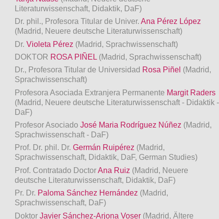
Literaturwissenschaft, Didaktik, DaF)
Dr. phil., Profesora Titular de Univer.
Ana Pérez López
(Madrid, Neuere deutsche Literaturwissenschaft)
Dr.
Violeta Pérez
(Madrid, Sprachwissenschaft)
DOKTOR
ROSA PIÑEL
(Madrid, Sprachwissenschaft)
Dr., Profesora Titular de Universidad
Rosa Piñel
(Madrid,
Sprachwissenschaft)
Profesora Asociada Extranjera Permanente
Margit Raders
(Madrid, Neuere deutsche Literaturwissenschaft - Didaktik -
DaF)
Profesor Asociado
José Maria Rodríguez Núñez
(Madrid,
Sprachwissenschaft - DaF)
Prof. Dr. phil. Dr.
Germán Ruipérez
(Madrid,
Sprachwissenschaft, Didaktik, DaF, German Studies)
Prof. Contratado Doctor
Ana Ruiz
(Madrid, Neuere
deutsche Literaturwissenschaft, Didaktik, DaF)
Pr. Dr.
Paloma Sánchez Hernández
(Madrid,
Sprachwissenschaft, DaF)
Doktor
Javier Sánchez-Arjona Voser
(Madrid, Ältere