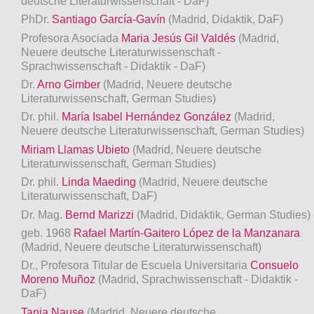
deutsche Literaturwissenschaft - DaF)
PhDr.
Santiago García-Gavín
(Madrid, Didaktik, DaF)
Profesora Asociada
Maria Jesús Gil Valdés
(Madrid,
Neuere deutsche Literaturwissenschaft -
Sprachwissenschaft - Didaktik - DaF)
Dr.
Arno Gimber
(Madrid, Neuere deutsche
Literaturwissenschaft, German Studies)
Dr. phil.
María Isabel Hernández González
(Madrid,
Neuere deutsche Literaturwissenschaft, German Studies)
Miriam Llamas Ubieto
(Madrid, Neuere deutsche
Literaturwissenschaft, German Studies)
Dr. phil.
Linda Maeding
(Madrid, Neuere deutsche
Literaturwissenschaft, DaF)
Dr. Mag.
Bernd Marizzi
(Madrid, Didaktik, German Studies)
geb. 1968
Rafael Martín-Gaitero López de la Manzanara
(Madrid, Neuere deutsche Literaturwissenschaft)
Dr., Profesora Titular de Escuela Universitaria
Consuelo
Moreno Muñoz
(Madrid, Sprachwissenschaft - Didaktik -
DaF)
Tanja Nause
(Madrid, Neuere deutsche