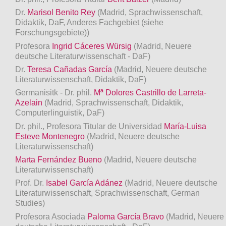
Dr.
Marisol Benito Rey
(Madrid, Sprachwissenschaft,
Didaktik, DaF, Anderes Fachgebiet (siehe
Forschungsgebiete))
Profesora
Ingrid Cáceres Würsig
(Madrid, Neuere
deutsche Literaturwissenschaft - DaF)
Dr.
Teresa Cañadas García
(Madrid, Neuere deutsche
Literaturwissenschaft, Didaktik, DaF)
Germanisitk - Dr. phil.
Mª Dolores Castrillo de Larreta-
Azelain
(Madrid, Sprachwissenschaft, Didaktik,
Computerlinguistik, DaF)
Dr. phil., Profesora Titular de Universidad
María-Luisa
Esteve Montenegro
(Madrid, Neuere deutsche
Literaturwissenschaft)
Marta Fernández Bueno
(Madrid, Neuere deutsche
Literaturwissenschaft)
Prof. Dr.
Isabel García Adánez
(Madrid, Neuere deutsche
Literaturwissenschaft, Sprachwissenschaft, German
Studies)
Profesora Asociada
Paloma García Bravo
(Madrid, Neuere