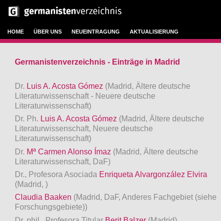
HOME
ÜBER UNS
NEUEINTRAGUNG
AKTUALISIERUNG
Germanistenverzeichnis - Einträge in Madrid
Dr.
Luis A. Acosta Gómez
(Madrid, Ältere deutsche
Literaturwissenschaft - Neuere deutsche
Literaturwissenschaft)
Dr. Ph.
Luis A. Acosta Gómez
(Madrid, Ältere deutsche
Literaturwissenschaft, Neuere deutsche
Literaturwissenschaft)
Dr.
Mª Carmen Alonso Ímaz
(Madrid, Ältere deutsche
Literaturwissenschaft, DaF)
Dr., Profesora Asociada
Enriqueta Alvargonzález Elvira
(Madrid, )
Claudia Baaken
(Madrid, DaF, Anderes Fachgebiet (siehe
Forschungsgebiete))
Dr. phil., Profesora Titular
Berit Balzer
(Madrid)