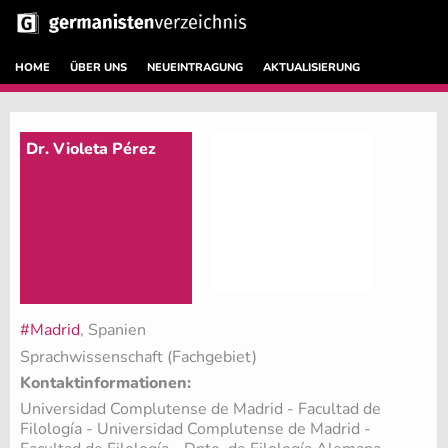
HOME
ÜBER UNS
NEUEINTRAGUNG
AKTUALISIERUNG
Dr. Violeta Pérez
#Madrid
, Spanien
Sprachwissenschaft (Fachgebiet)
Kontaktinformationen:
Universidad Complutense de Madrid - Facultad de
Filología - Universidad Complutense de Madrid -