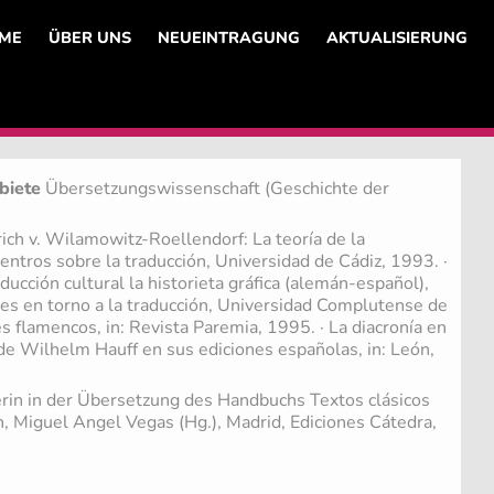
ME
ÜBER UNS
NEUEINTRAGUNG
AKTUALISIERUNG
biete
Übersetzungswissenschaft (Geschichte der
ich v. Wilamowitz-Roellendorf: La teoría de la
cuentros sobre la traducción, Universidad de Cádiz, 1993. ·
ucción cultural la historieta gráfica (alemán-español),
es en torno a la traducción, Universidad Complutense de
s flamencos, in: Revista Paremia, 1995. · La diacronía en
 de Wilhelm Hauff en sus ediciones españolas, in: León,
rin in der Übersetzung des Handbuchs Textos clásicos
ón, Miguel Angel Vegas (Hg.), Madrid, Ediciones Cátedra,