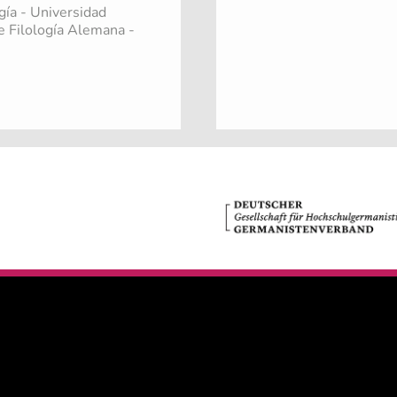
gía - Universidad
e Filología Alemana -