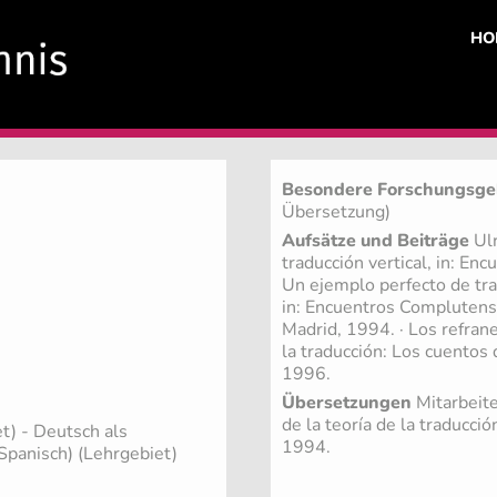
HO
Besondere Forschungsge
Übersetzung)
Aufsätze und Beiträge
Ulr
traducción vertical, in: En
Un ejemplo perfecto de trad
in: Encuentros Complutens
Madrid, 1994. · Los refrane
la traducción: Los cuentos
1996.
Übersetzungen
Mitarbeite
de la teoría de la traducci
et)
- Deutsch als
1994.
Spanisch) (Lehrgebiet)