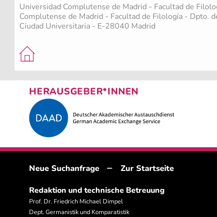
Universidad Complutense de Madrid - Facultad de Filolo
Complutense de Madrid - Facultad de Filología - Dpto. d
Ciudad Universitaria - E-28040 Madrid
HERAUSGEBER*INNEN
–
Neue Suchanfrage
Zur Startseite
Redaktion und technische Betreuung
Prof. Dr. Friedrich Michael Dimpel
Dept. Germanistik und Komparatistik