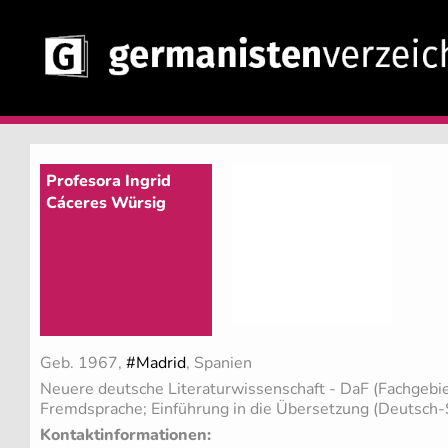
Profesora Ingrid
Cáceres Würsig
Geb. 1967,
#Madrid
, Spanien
Neuere deutsche Literaturwissenschaft - DaF (Fachgebi
Fremdsprache; Einführung in die Übersetzung (Deutsch-
Kontaktinformationen: