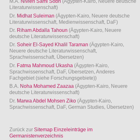
M.A.
Nivien Sami Sobh
(Ägypten-Kairo, Neuere deutsche
Literaturwissenschaft)
Dr.
Midhat Suleiman
(Ägypten-Kairo, Neuere deutsche
Literaturwissenschaft, Medienwissenschaft, DaF)
Dr.
Riham Abdalla Tahoun
(Ägypten-Kairo, Neuere
deutsche Literaturwissenschaft)
Dr.
Soheir El-Sayed Khalil Taraman
(Ägypten-Kairo,
Neuere deutsche Literaturwissenschaft,
Sprachwissenschaft, Übersetzen)
Dr.
Fatma Mahmoud Ukasha
(Ägypten-Kairo,
Sprachwissenschaft, DaF, Übersetzen, Anderes
Fachgebiet (siehe Forschungsgebiete))
B.A.
Noha Mohamed Zaazaa
(Ägypten-Kairo, Neuere
deutsche Literaturwissenschaft)
Dr.
Marwa Abdel Mohsen Ziko
(Ägypten-Kairo,
Sprachwissenschaft, DaF, German Studies, Übersetzen)
Zurück zur
Sitemap Einzeleinträge im
Germanistenverzeichnis