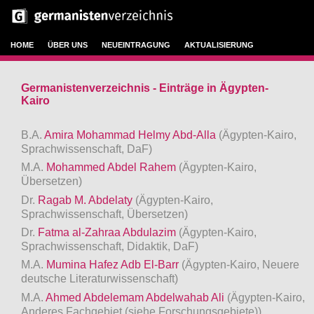
HOME
ÜBER UNS
NEUEINTRAGUNG
AKTUALISIERUNG
Germanistenverzeichnis - Einträge in Ägypten-
Kairo
B.A.
Amira Mohammad Helmy Abd-Alla
(Ägypten-Kairo,
Sprachwissenschaft, DaF)
M.A.
Mohammed Abdel Rahem
(Ägypten-Kairo,
Übersetzen)
Dr.
Ragab M. Abdelaty
(Ägypten-Kairo,
Sprachwissenschaft, Übersetzen)
Dr.
Fatma al-Zahraa Abdulazim
(Ägypten-Kairo,
Sprachwissenschaft, Didaktik, DaF)
M.A.
Mumina Hafez Adb El-Barr
(Ägypten-Kairo, Neuere
deutsche Literaturwissenschaft)
M.A.
Ahmed Abdelemam Abdelwahab Ali
(Ägypten-Kairo,
Anderes Fachgebiet (siehe Forschungsgebiete))