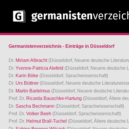
Germanistenverzeichnis - Einträge in Düsseldorf
Dr.
Miriam Albracht
(Düsseldorf, Neuere deutsche Literatur
Dr.
Yvonne-Patricia Alefeld
(Düsseldorf, Neuere deutsche L
Dr.
Karin Böke
(Düsseldorf, Sprachwissenschaft)
Dr.
Urs Büttner
(Düsseldorf, Neuere deutsche Literaturwis
Dr.
Martin Bartelmus
(Düsseldorf, Neuere deutsche Literat
Prof. Dr.
Ricarda Bauschke-Hartung
(Düsseldorf, Ältere de
Dr.
Sascha Bechmann
(Düsseldorf, Sprachwissenschaft)
Prof. Dr.
Volker Beeh
(Düsseldorf, Sprachwissenschaft)
Prof. Dr.
Helmut Brall-Tuchel
(Düsseldorf, Ältere deutsche L
Dr.
Sabine Brenner-Wilczek
(Düsseldorf, Neuere deutsche 