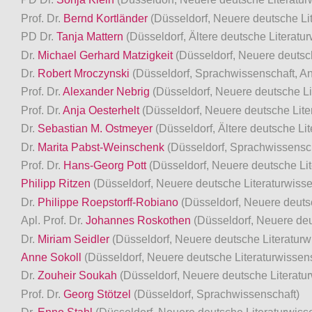
Prof. Dr.
Bernd Kortländer
(Düsseldorf, Neuere deutsche Li
PD Dr.
Tanja Mattern
(Düsseldorf, Ältere deutsche Literatu
Dr.
Michael Gerhard Matzigkeit
(Düsseldorf, Neuere deutsc
Dr.
Robert Mroczynski
(Düsseldorf, Sprachwissenschaft, A
Prof. Dr.
Alexander Nebrig
(Düsseldorf, Neuere deutsche Li
Prof. Dr.
Anja Oesterhelt
(Düsseldorf, Neuere deutsche Lite
Dr.
Sebastian M. Ostmeyer
(Düsseldorf, Ältere deutsche Li
Dr.
Marita Pabst-Weinschenk
(Düsseldorf, Sprachwissensch
Prof. Dr.
Hans-Georg Pott
(Düsseldorf, Neuere deutsche Lit
Philipp Ritzen
(Düsseldorf, Neuere deutsche Literaturwisse
Dr.
Philippe Roepstorff-Robiano
(Düsseldorf, Neuere deuts
Apl. Prof. Dr.
Johannes Roskothen
(Düsseldorf, Neuere deu
Dr.
Miriam Seidler
(Düsseldorf, Neuere deutsche Literaturw
Anne Sokoll
(Düsseldorf, Neuere deutsche Literaturwissen
Dr.
Zouheir Soukah
(Düsseldorf, Neuere deutsche Literatu
Prof. Dr.
Georg Stötzel
(Düsseldorf, Sprachwissenschaft)