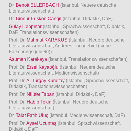
Dr.
Benoît ELLERBACH
(İstanbul, Neuere deutsche
Literaturwissenschaft)
Dr.
Binnur Eriskon Cangil
(İstanbul, Didaktik, DaF)
Gülay Heppınar
(İstanbul, Sprachwissenschaft, Didaktik,
DaF, Translationswissenschaften)
Prof. Dr.
Mahmut KARAKUS
(İstanbul, Neuere deutsche
Literaturwissenschaft, Anderes Fachgebiet (siehe
Forschungsgebiete))
Asuman Karakaya
(İstanbul, Translationswissenschaften)
Prof. Dr.
Ersel Kayaoğlu
(İstanbul, Neuere deutsche
Literaturwissenschaft, Medienwissenschaft)
Prof. Dr.
A. Turgay Kurultay
(İstanbul, Sprachwissenschaft,
Didaktik, Translationswissenschaften)
Prof. Dr.
Nilüfer Tapan
(İstanbul, Didaktik, DaF)
Prof. Dr.
Habib Tekin
(İstanbul, Neuere deutsche
Literaturwissenschaft)
Dr.
Talat Fatih Uluç
(İstanbul, Medienwissenschaft, DaF)
Prof. Dr.
Aysel Uzuntaş
(İstanbul, Sprachwissenschaft,
Didaktik, DaF)