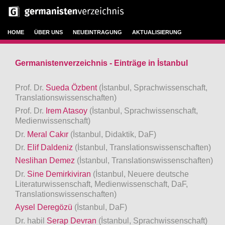
HOME
ÜBER UNS
NEUEINTRAGUNG
AKTUALISIERUNG
Germanistenverzeichnis - Einträge in İstanbul
Prof. Dr.
Sueda Özbent
(İstanbul, Sprachwissenschaft,
Translationswissenschaften)
Prof. Dr.
Irem Atasoy
(İstanbul, Sprachwissenschaft,
Medienwissenschaft)
Dr.
Meral Cakır
(İstanbul, Didaktik, DaF)
Dr.
Elif Daldeniz
(İstanbul, Translationswissenschaften)
Neslihan Demez
(İstanbul, Translationswissenschaften)
Dr.
Sine Demirkiviran
(İstanbul, Neuere deutsche
Literaturwissenschaft, Medienwissenschaft, DaF,
Translationswissenschaften)
Aysel Deregözü
(İstanbul, DaF)
Dr. habil
Serap Devran
(İstanbul, Sprachwissenschaft)