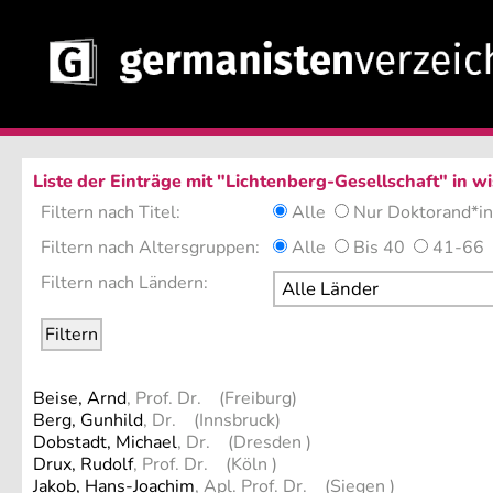
Liste der Einträge mit "Lichtenberg-Gesellschaft" in 
Filtern nach Titel:
Alle
Nur Doktorand*i
Filtern nach Altersgruppen:
Alle
Bis 40
41-66
Filtern nach Ländern:
Beise, Arnd
, Prof. Dr. (Freiburg)
Berg, Gunhild
, Dr. (Innsbruck)
Dobstadt, Michael
, Dr. (Dresden )
Drux, Rudolf
, Prof. Dr. (Köln )
Jakob, Hans-Joachim
, Apl. Prof. Dr. (Siegen )