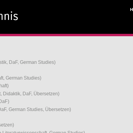
tik, DaF, German Studies)
t, German Studies)
aft)
 Didaktik, DaF, Übersetzen)
DaF)
aF, German Studies, Übersetzen)
setzen)
Literaturwissenschaft, German Studies)