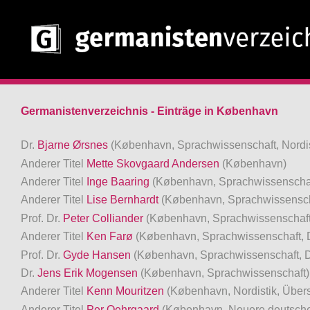
Germanistenverzeichnis - Einträge in København
Dr.
Bjarne Ørsnes
(København, Sprachwissenschaft, Nordis
Anderer Titel
Mette Skovgaard Andersen
(København)
Anderer Titel
Inge Baaring
(København, Sprachwissenschaf
Anderer Titel
Lise Bernhardt
(København, Sprachwissensch
Prof. Dr.
Peter Colliander
(København, Sprachwissenschaft,
Anderer Titel
Ken Farø
(København, Sprachwissenschaft, 
Prof. Dr.
Gyde Hansen
(København, Sprachwissenschaft, D
Dr.
Jens Erik Mogensen
(København, Sprachwissenschaft)
Anderer Titel
Kenn Mouritzen
(København, Nordistik, Über
Anderer Titel
Per Oehrgaard
(København, Neuere deutsche 