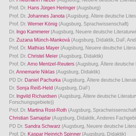
Prof. Dr.
Hans Jürgen Heringer
(Augsburg)
Prof. Dr.
Johannes Janota
(Augsburg, Ältere deutsche Liter
Prof. Dr.
Werner König
(Augsburg, Sprachwissenschaft)
Dr.
Ingo Kammerer
(Augsburg, Neuere deutsche Literaturwi
Dr.
Zuzana Münch-Manková
(Augsburg, Didaktik, DaF, An
Prof. Dr.
Mathias Mayer
(Augsburg, Neuere deutsche Litera
Prof. Dr.
Christel Meier
(Augsburg, Didaktik)
Prof. Dr.
Arno Mentzel-Reuters
(Augsburg, Ältere deutsche 
Dr.
Annemarie Niklas
(Augsburg, Didaktik)
PD Dr.
Daniel Pachurka
(Augsburg, Ältere deutsche Litera
Dr.
Sonja Reiß-Held
(Augsburg, DaF)
Dr.
Ingvild Richardsen
(Augsburg, Ältere deutsche Literatu
Forschungsgebiete))
Prof. Dr.
Martina Rost-Roth
(Augsburg, Sprachwissenschaft
Christian Samajdar
(Augsburg, Didaktik, Anderes Fachgebi
PD Dr.
Sandra Schwarz
(Augsburg, Neuere deutsche Litera
Prof. Dr.
Kaspar Heinrich Spinner
(Augsburg, Didaktik)