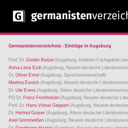
Germanistenverzeichnis - Einträge in Augsburg
Prof. Dr.
Günter Butzer
(Augsburg, Anderes Fachgebiet (si
Anna-Lena Eick
(Augsburg, Neuere deutsche Literaturwiss
Dr.
Oliver Ernst
(Augsburg, Sprachwissenschaft)
Martina Eursch
(Augsburg, Neuere deutsche Literaturwisse
Dr.
Ute Evers
(Augsburg, Ältere deutsche Literaturwissens
PD Dr.
Franz Fromholzer
(Augsburg, Neuere deutsche Lite
Prof. Dr.
Hans Vilmar Geppert
(Augsburg, Neuere deutsche 
Dr.
Helmut Graser
(Augsburg, Ältere deutsche Literaturwis
Axel Grimmeißen
(Augsburg, Neuere deutsche Literaturwis
Dr.
Friedmann Harzer
(Augsburg, Neuere deutsche Literatu