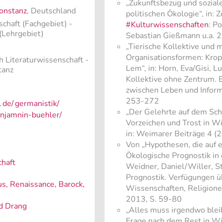
„Zukunftsbezug und sozial
onstanz
, Deutschland
politischen Ökologie“, in: Ze
schaft (Fachgebiet)
-
#Kulturwissenschaften
: P
(Lehrgebiet)
Sebastian Gießmann u.a. 2
„Tierische Kollektive und 
Organisationsformen: Kropo
h Literaturwissenschaft -
Lem“, in: Horn, Eva/Gisi, L
tanz
Kollektive ohne Zentrum. 
zwischen Leben und Informa
253-272
.
de/
germanistik/
„Der Gelehrte auf dem Sch
njamnin-buehler/
Vorzeichen und Trost in W
in: Weimarer Beiträge 4 (
Von „Hypothesen, die auf 
Ökologische Prognostik in 
chaft
Weidner, Daniel/Willer, St
Prognostik. Verfügungen ü
, Renaissance, Barock,
Wissenschaften, Religion
2013, S. 59-80
d Drang
„Alles muss irgendwo bleib
Frage nach dem Rest in Wis