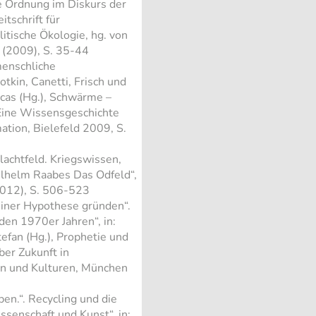
e Ordnung im Diskurs der
itschrift für
olitische Ökologie, hg. von
 (2009), S. 35-44
menschliche
tkin, Canetti, Frisch und
ucas (Hg.), Schwärme –
Eine Wissensgeschichte
tion, Bielefeld 2009, S.
lachtfeld. Kriegswissen,
ilhelm Raabes Das Odfeld“,
2012), S. 506-523
einer Hypothese gründen“.
den 1970er Jahren“, in:
efan (Hg.), Prophetie und
ber Zukunft in
en und Kulturen, München
en.“. Recycling und die
senschaft und Kunst“, in: