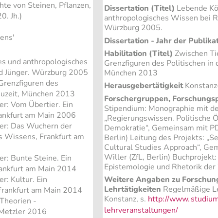
hte von Steinen, Pflanzen,
Dissertation (Titel)
Lebende Kör
0. Jh.)
anthropologisches Wissen bei Ri
Würzburg 2005.
ens'
Dissertation - Jahr der Publika
Habilitation (Titel)
Zwischen Ti
es und anthropologisches
Grenzfiguren des Politischen in 
nd Jünger. Würzburg 2005
München 2013
Grenzfiguren des
Herausgebertätigkeit
Konstanz
Neuzeit, München 2013
Forschergruppen, Forschungs
r: Vom Übertier. Ein
Stipendium: Monographie mit de
ankfurt am Main 2006
„Regierungswissen. Politische Ö
er: Das Wuchern der
Demokratie“, Gemeinsam mit PD 
es Wissens, Frankfurt am
Berlin) Leitung des Projekts: „S
Cultural Studies Approach“, Ge
Willer (ZfL, Berlin) Buchprojekt:
r: Bunte Steine. Ein
Epistemologie und Rhetorik der 
rankfurt am Main 2014
Weitere Angaben zu Forschung
: Kultur. Ein
Lehrtätigkeiten
Regelmäßige Leh
Frankfurt am Main 2014
Konstanz, s.
http://www.
studium
 Theorien -
lehrveranstaltungen/
: Metzler 2016