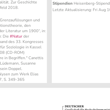
ität. Zur Geschichte
Stipendien
Heisenberg-Stipend
efeld 2018.
Letzte Aktualisierung: Fri Aug
. Grenzauflösungen und
tionstheorie, den
r Literatur um 1900“, in:
): Die
#Natur
der
band des 33. Kongresses
für Soziologie in Kassel
2008 (CD-ROM)
re in Begriffen." Canettis
n: Lüdemann, Susanne
 sein Doppel.
alysen zum Werk Elias
07, S. 349-365