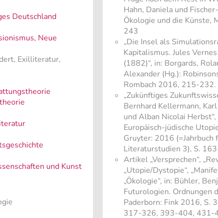
Hahn, Daniela und Fischer-L
ges Deutschland
Ökologie und die Künste, 
243
sionismus, Neue
„Die Insel als Simulations
Kapitalismus. Jules Vernes
ert, Exilliteratur,
(1882)“, in: Borgards, Rol
Alexander (Hg.): Robinso
Rombach 2016, 215-232.
attungstheorie
„Zukünftiges Zukunftswiss
theorie
Bernhard Kellermann, Karl 
und Alban Nicolai Herbst“, 
teratur
Europäisch-jüdische Utopi
Gruyter: 2016 (=Jahrbuch f
tsgeschichte
Literaturstudien 3), S. 16
Artikel „Versprechen“, „Rev
senschaften und Kunst
„Utopie/Dystopie“, „Manifes
„Ökologie“, in: Bühler, Ben
Futurologien. Ordnungen 
ogie
Paderborn: Fink 2016, S.
317-326, 393-404, 431-