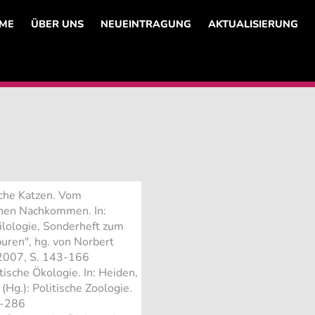
ME
ÜBER UNS
NEUEINTRAGUNG
AKTUALISIERUNG
ische Katzen. Vom
inen Nachkommen. In:
hilologie, Sonderheft zum
puren", hg. von Norbert
 2007, S. 143-166
tische Ökologie. In: Heiden,
(Hg.): Politische Zoologie.
5-286