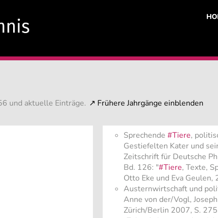
HO
6 und aktuelle Einträge.
Sprechende
#Tiere
, polit
Gestiefelten Kater und se
Zeitschrift für Deutsche P
Bd. 126: "
#Tiere
, Texte, S
Otto Eke und Eva Geulen,
Austernwirtschaft und poli
Anne von der/Vogl, Joseph 
Zürich/Berlin 2007, S. 27