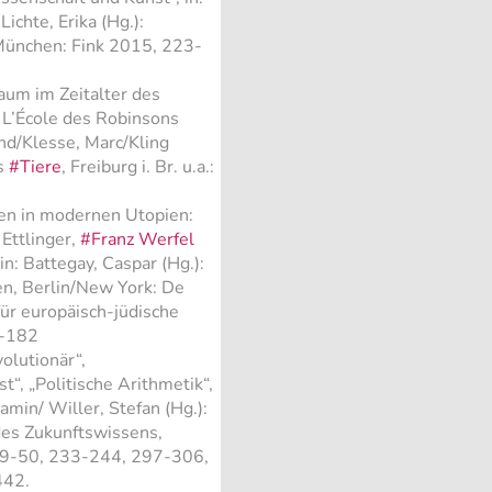
ichte, Erika (Hg.):
München: Fink 2015, 223-
raum im Zeitalter des
 L’École des Robinsons
and/Klesse, Marc/Kling
ns
#Tiere
, Freiburg i. Br. u.a.:
en in modernen Utopien:
Ettlinger,
#Franz Werfel
in: Battegay, Caspar (Hg.):
en, Berlin/New York: De
ür europäisch-jüdische
3-182
olutionär“,
t“, „Politische Arithmetik“,
jamin/ Willer, Stefan (Hg.):
des Zukunftswissens,
 39-50, 233-244, 297-306,
442.