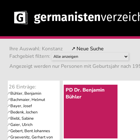
Ihre Auswahl: Konstanz
↗ Neue Suche
Fachgebiet filtern:
Angezeigt werden nur Personen mit Geburtsjahr nach 195
26 Einträge:
PD Dr. Benjamin
Bühler