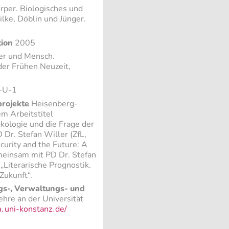
per. Biologisches und
lke, Döblin und Jünger.
tion
2005
er und Mensch.
der Frühen Neuzeit,
-U-1
projekte
Heisenberg-
m Arbeitstitel
kologie und die Frage der
Dr. Stefan Willer (ZfL,
ecurity and the Future: A
meinsam mit PD Dr. Stefan
 „Literarische Prognostik.
Zukunft“.
s-, Verwaltungs- und
re an der Universität
.
uni-konstanz.
de/