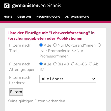
HOME
ÜBER UNS
NEUEINTRAGUNG
AKTUALISIERUNG
Liste der Einträge mit "Lehrwerkforschung" in
Forschungsgebieten oder Publikationen
Filtern nach
Alle
Nur Doktorand*innen
Titel:
Nur Promovierte
Nur
Professor*innen
Filtern nach
Alle
Bis 40
41-66
Ab
Altersgruppen:
67
Filtern nach
Ländern:
Keine gültigen Daten vorhanden