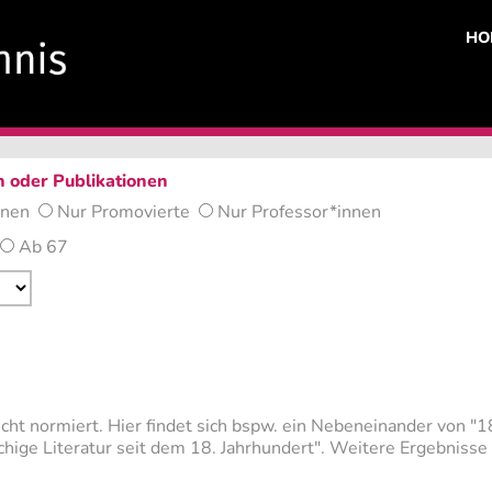
HO
n oder Publikationen
nnen
Nur Promovierte
Nur Professor*innen
Ab 67
t normiert. Hier findet sich bspw. ein Nebeneinander von "18. 
achige Literatur seit dem 18. Jahrhundert". Weitere Ergebniss