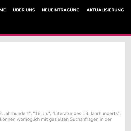
ME
ÜBER UNS
NEUEINTRAGUNG
AKTUALISIERUNG
Jahrhundert", "18. Jh.", "Literatur des 18. Jahrhunderts",
e können womöglich mit gezielten Suchanfragen in der