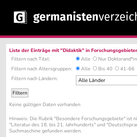
Liste der Einträge mit "Didaktik" in Forschungsgebiete
Filtern nach Titel:
Alle
Nur Doktorand*i
Filtern nach Altersgruppen:
Alle
Bis 40
41-66
Filtern nach Ländern:
Keine gültigen Daten vorhanden
Hinweis: Die Rubrik "Besondere Forschungsgebiete" ist nich
"Literatur des 18. bis 21. Jahrhunderts" und "Deutschspr
Suchmaschine gefunden werden.