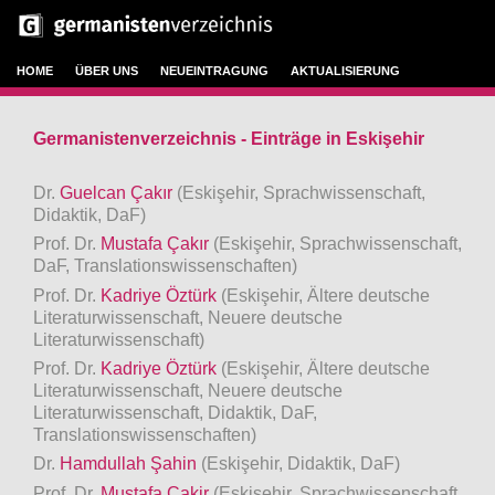
HOME
ÜBER UNS
NEUEINTRAGUNG
AKTUALISIERUNG
Germanistenverzeichnis - Einträge in Eskişehir
Dr.
Guelcan Çakır
(Eskişehir, Sprachwissenschaft,
Didaktik, DaF)
Prof. Dr.
Mustafa Çakır
(Eskişehir, Sprachwissenschaft,
DaF, Translationswissenschaften)
Prof. Dr.
Kadriye Öztürk
(Eskişehir, Ältere deutsche
Literaturwissenschaft, Neuere deutsche
Literaturwissenschaft)
Prof. Dr.
Kadriye Öztürk
(Eskişehir, Ältere deutsche
Literaturwissenschaft, Neuere deutsche
Literaturwissenschaft, Didaktik, DaF,
Translationswissenschaften)
Dr.
Hamdullah Şahin
(Eskişehir, Didaktik, DaF)
Prof. Dr.
Mustafa Cakir
(Eskişehir, Sprachwissenschaft,