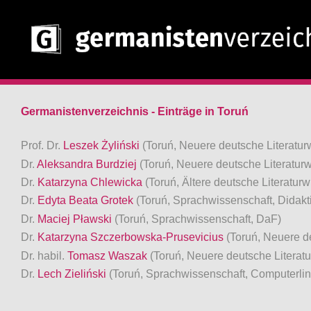
Germanistenverzeichnis - Einträge in Toruń
Prof. Dr.
Leszek Żyliński
(Toruń, Neuere deutsche Literatu
Dr.
Aleksandra Burdziej
(Toruń, Neuere deutsche Literaturw
Dr.
Katarzyna Chlewicka
(Toruń, Ältere deutsche Literaturw
Dr.
Edyta Beata Grotek
(Toruń, Sprachwissenschaft, Didakt
Dr.
Maciej Pławski
(Toruń, Sprachwissenschaft, DaF)
Dr.
Katarzyna Szczerbowska-Prusevicius
(Toruń, Neuere d
Dr. habil.
Tomasz Waszak
(Toruń, Neuere deutsche Literat
Dr.
Lech Zieliński
(Toruń, Sprachwissenschaft, Computerlin