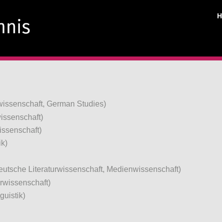
rwissenschaft, German Studies)
issenschaft)
issenschaft)
ik)
eutsche Literaturwissenschaft, Medienwissenschaft)
urwissenschaft)
guistik)