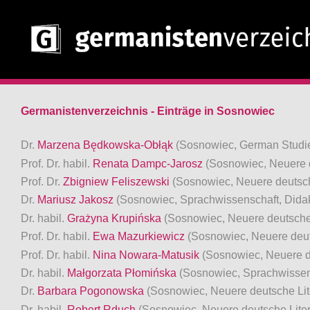
Germanistenverzeichnis - Einträge in Sosnowiec
Dr.
Marzena Będkowska-Obłąk
(Sosnowiec, German Studi
Prof. Dr. habil.
Renata Dampc-Jarosz
(Sosnowiec, Neuere d
Prof. Dr.
Zbigniew Feliszewski
(Sosnowiec, Neuere deutsch
Dr.
Mariusz Jakosz
(Sosnowiec, Sprachwissenschaft, Didak
Dr. habil.
Grażyna Krupińska
(Sosnowiec, Neuere deutsche 
Prof. Dr. habil.
Ewa Mazurkiewicz
(Sosnowiec, Neuere deut
Prof. Dr. habil.
Nina Nowara-Matusik
(Sosnowiec, Neuere d
Dr. habil.
Małgorzata Płomińska
(Sosnowiec, Sprachwissen
Dr.
Barbara Pogonowska
(Sosnowiec, Neuere deutsche Lit
Dr. habil.
Robert Rduch
(Sosnowiec, Neuere deutsche Liter