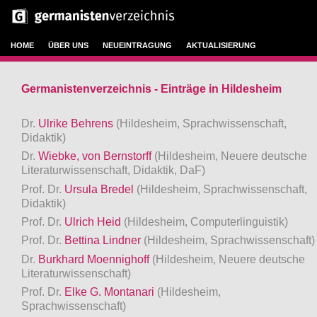
HOME
ÜBER UNS
NEUEINTRAGUNG
AKTUALISIERUNG
Germanistenverzeichnis - Einträge in Hildesheim
Dr.
Ulrike Behrens
(Hildesheim, Sprachwissenschaft,
Didaktik)
Dr.
Wiebke, von Bernstorff
(Hildesheim, Neuere deutsche
Literaturwissenschaft, Didaktik, DaF)
Prof. Dr.
Ursula Bredel
(Hildesheim, Sprachwissenschaft,
Didaktik)
Prof. Dr.
Ulrich Heid
(Hildesheim, Computerlinguistik)
Prof. Dr.
Bettina Lindner
(Hildesheim, Sprachwissenschaft)
Dr.
Burkhard Moennighoff
(Hildesheim, Neuere deutsche
Literaturwissenschaft)
Prof. Dr.
Elke G. Montanari
(Hildesheim,
Sprachwissenschaft)