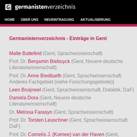
HOME
ÜBER UNS
NEUEINTRAGUNG
AKTUALISIERUNG
Germanistenverzeichnis - Einträge in Gent
Malte Battefeld
(Gent, Sprachwissenschaft)
Prof. Dr.
Benjamin Biebuyck
(Gent, Neuere deutsche
Literaturwissenschaft)
Prof. Dr.
Anne Breitbarth
(Gent, Sprachwissenschaft,
Anderes Fachgebiet (siehe Forschungsgebiete))
Leen Bruijneel
(Gent, Sprachwissenschaft, Didaktik, DaF)
Daniela Dora
(Gent, Neuere deutsche
Literaturwissenschaft)
Dr.
Melissa Farasyn
(Gent, Sprachwissenschaft)
Prof. Dr.
Torsten Leuschner
(Gent, Sprachwissenschaft,
DaF)
Prof. Dr.
Cornelis J. (Kornee) van der Haven
(Gent,