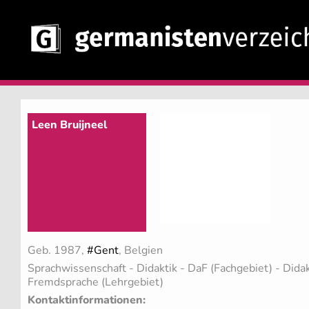
Leen Bruijneel
Geb. 1987,
#Gent
, Belgien
Sprachwissenschaft - Didaktik - DaF (Fachgebiet)
- Dida
Fremdsprache (Lehrgebiet)
Kontaktinformationen: