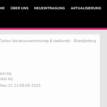
ME
ÜBER UNS
NEUEINTRAGUNG
AKTUALISIERUNG
 Duitse literatuurwetenschap & taalkunde - Blandijnberg
VAN IN)
(VAN IN)
e Nov 21 11:55:00 2023