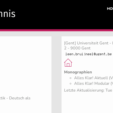
HO
[Gent] Universiteit Gent -
2 - 9000 Gent
Monographien
Alles Klar! Aktuell (
Alles Klar! Modular 
Letzte Aktualisierung: Tu
ktik - Deutsch als